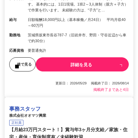
す。 基本的には、1日1現場。1班2～3人体制（親方＋子方）
で作業を行います。 未経験の方は、“子方”と…
給与
日額報酬18,000円以上（基本稼働／月24日） 平均月収40
～60万円
勤務地
茨城県坂東市長谷787-7（旧岩井市、野田・守谷近辺から車
で約30分）
応募資格
要普通免許
詳細を見る
後で見る
更新日： 2026/05/29 掲載終了日： 2026/08/14
掲載終了まであと4日
事務スタッフ
株式会社オオマツ興業
正社員
【月給23万円スタート！】賞与年3ヶ月分支給／家族・住
宅・産休・育休制度有／未経験歓迎