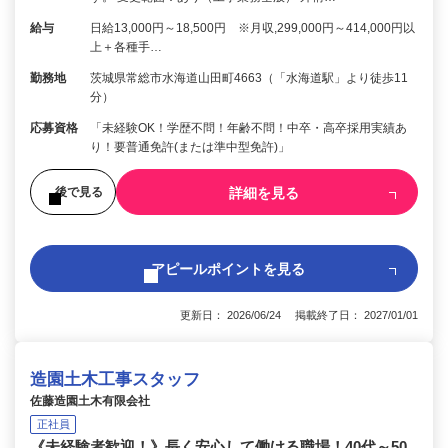
給与
日給13,000円～18,500円 ※月収,299,000円～414,000円以
上＋各種手…
勤務地
茨城県常総市水海道山田町4663（「水海道駅」より徒歩11
分）
応募資格
「未経験OK！学歴不問！年齢不問！中卒・高卒採用実績あ
り！要普通免許(または準中型免許)」
詳細を見る
後で見る
アピールポイントを見る
更新日： 2026/06/24 掲載終了日： 2027/01/01
造園土木工事スタッフ
佐藤造園土木有限会社
正社員
《未経験者歓迎！》長く安心して働ける職場！40代～50