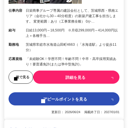
仕事内容
日栄商事グループ専属の建設会社として、茨城県西・県南エ
リア（会社から30～40分程度）の新築戸建工事を担当しま
す。 変更範囲：あり（工事業務全般） 0か…
給与
日給13,000円～18,500円 ※月収299,000円～414,000円以
上＋各種手当…
勤務地
茨城県常総市水海道山田町4663（「水海道駅」より徒歩11
分）
応募資格
「未経験OK！学歴不問！年齢不問！中卒・高卒採用実績あ
り！要普通免許(または準中型免許)」
詳細を見る
後で見る
アピールポイントを見る
更新日： 2026/06/24 掲載終了日： 2027/01/01