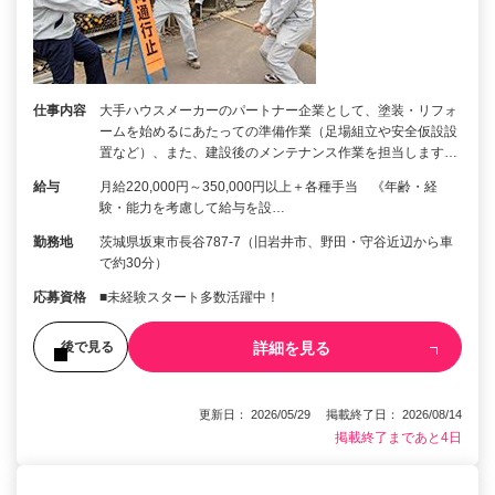
仕事内容
大手ハウスメーカーのパートナー企業として、塗装・リフォ
ームを始めるにあたっての準備作業（足場組立や安全仮設設
置など）、また、建設後のメンテナンス作業を担当します…
給与
月給220,000円～350,000円以上＋各種手当 《年齢・経
験・能力を考慮して給与を設…
勤務地
茨城県坂東市長谷787-7（旧岩井市、野田・守谷近辺から車
で約30分）
応募資格
■未経験スタート多数活躍中！
詳細を見る
後で見る
更新日： 2026/05/29 掲載終了日： 2026/08/14
掲載終了まであと4日