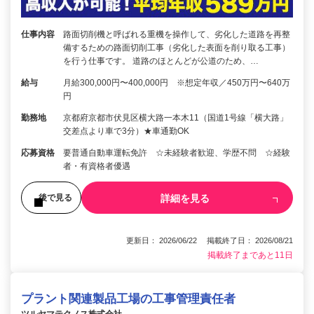
仕事内容
路面切削機と呼ばれる重機を操作して、劣化した道路を再整
備するための路面切削工事（劣化した表面を削り取る工事）
を行う仕事です。 道路のほとんどが公道のため、…
給与
月給300,000円〜400,000円 ※想定年収／450万円〜640万
円
勤務地
京都府京都市伏見区横大路一本木11（国道1号線「横大路」
交差点より車で3分）★車通勤OK
応募資格
要普通自動車運転免許 ☆未経験者歓迎、学歴不問 ☆経験
者・有資格者優遇
詳細を見る
後で見る
更新日： 2026/06/22 掲載終了日： 2026/08/21
掲載終了まであと11日
プラント関連製品工場の工事管理責任者