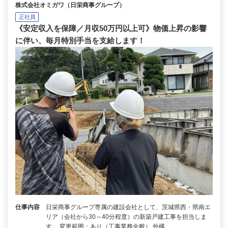
株式会社オミガワ（日栄商事グループ）
正社員
《安定収入を保障／月収50万円以上可》物価上昇の影響
に伴い、毎月特別手当を支給します！
仕事内容
日栄商事グループ専属の建設会社として、茨城県西・県南エ
リア（会社から30～40分程度）の新築戸建工事を担当しま
す。 変更範囲：あり（工事業務全般） 外構…