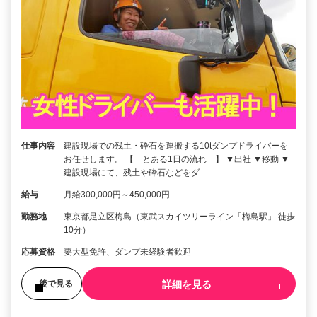
仕事内容
建設現場での残土・砕石を運搬する10tダンプドライバーを
お任せします。 【 とある1日の流れ 】 ▼出社 ▼移動 ▼
建設現場にて、残土や砕石などをダ…
給与
月給300,000円～450,000円
勤務地
東京都足立区梅島（東武スカイツリーライン「梅島駅」 徒歩
10分）
応募資格
要大型免許、ダンプ未経験者歓迎
詳細を見る
後で見る