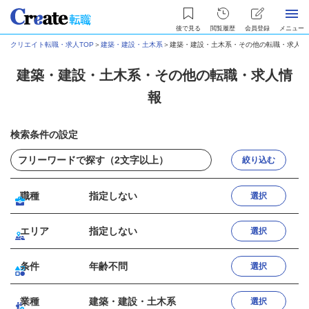
後で見る
閲覧履歴
会員登録
メニュー
クリエイト転職・求人TOP
＞
建築・建設・土木系
＞
建築・建設・土木系・その他の転職・求人情
建築・建設・土木系・その他の転職・求人情
報
検索条件の設定
絞り込む
職種
指定しない
選択
エリア
指定しない
選択
条件
年齢不問
選択
業種
建築・建設・土木系
選択