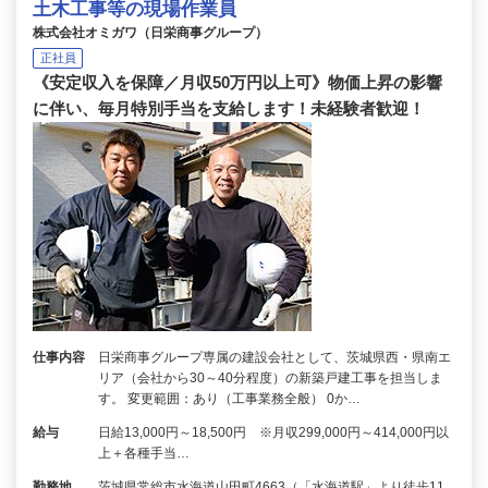
土木工事等の現場作業員
株式会社オミガワ（日栄商事グループ）
正社員
《安定収入を保障／月収50万円以上可》物価上昇の影響
に伴い、毎月特別手当を支給します！未経験者歓迎！
仕事内容
日栄商事グループ専属の建設会社として、茨城県西・県南エ
リア（会社から30～40分程度）の新築戸建工事を担当しま
す。 変更範囲：あり（工事業務全般） 0か…
給与
日給13,000円～18,500円 ※月収299,000円～414,000円以
上＋各種手当…
勤務地
茨城県常総市水海道山田町4663（「水海道駅」より徒歩11