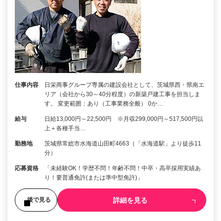
仕事内容
日栄商事グループ専属の建設会社として、茨城県西・県南エ
リア（会社から30～40分程度）の新築戸建工事を担当しま
す。 変更範囲：あり（工事業務全般） 0か…
給与
日給13,000円～22,500円 ※月収299,000円～517,500円以
上＋各種手当…
勤務地
茨城県常総市水海道山田町4663（「水海道駅」より徒歩11
分）
応募資格
「未経験OK！学歴不問！年齢不問！中卒・高卒採用実績あ
り！要普通免許(または準中型免許)」
詳細を見る
後で見る