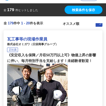
179
検索条件を保存
全
件ヒットしました
179
1
-
20
全
件中
件を表示
瓦工事等の現場作業員
株式会社オミガワ（日栄商事グループ）
正社員
《安定収入を保障／月収50万円以上可》物価上昇の影響
に伴い、毎月特別手当を支給します！未経験者歓迎！