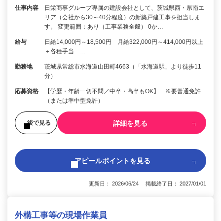
仕事内容
日栄商事グループ専属の建設会社として、茨城県西・県南エ
リア（会社から30～40分程度）の新築戸建工事を担当しま
す。 変更範囲：あり（工事業務全般） 0か…
給与
日給14,000円～18,500円 月給322,000円～414,000円以上
＋各種手当 …
勤務地
茨城県常総市水海道山田町4663（「水海道駅」より徒歩11
分）
応募資格
【学歴・年齢一切不問／中卒・高卒もOK】 ※要普通免許
（または準中型免許）
詳細を見る
後で見る
アピールポイントを見る
更新日： 2026/06/24 掲載終了日： 2027/01/01
外構工事等の現場作業員