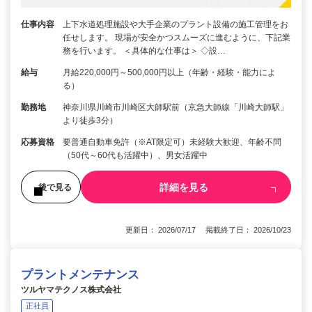
仕事内容
上下水道処理施設や大手企業のプラント設備の施工管理をお
任せします。 現場が安全かつスムーズに進むように、下記業
務を行います。 ＜具体的な仕事は＞ ◇設…
給与
月給220,000円～500,000円以上（年齢・経験・能力によ
る）
勤務地
神奈川県川崎市川崎区大師駅前（京急大師線「川崎大師駅」
より徒歩3分）
応募資格
要普通自動車免許（※AT限定可）未経験大歓迎、年齢不問
（50代～60代も活躍中）、男女活躍中
詳細を見る
後で見る
更新日： 2026/07/17 掲載終了日： 2026/10/23
プラントメンテナンス
ツルヤマテクノス株式会社
正社員