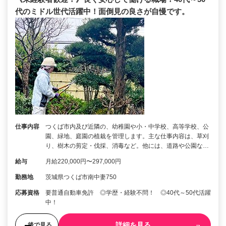
代のミドル世代活躍中！面倒見の良さが自慢です。
仕事内容
つくば市内及び近隣の、幼稚園や小・中学校、高等学校、公
園、緑地、庭園の植栽を管理します。主な仕事内容は、草刈
り、樹木の剪定・伐採、消毒など。他には、道路や公園な…
給与
月給220,000円〜297,000円
勤務地
茨城県つくば市南中妻750
応募資格
要普通自動車免許 ◎学歴・経験不問！ ◎40代～50代活躍
中！
詳細を見る
後で見る