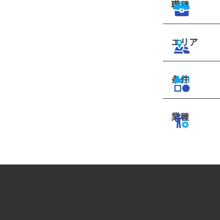
職種
エリア
条件
業種