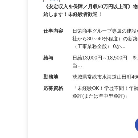
株式会社オミガワ（日栄商事グルー
正社員
《安定収入を保障／月収50万円以上可》
給します！未経験者歓迎！
仕事内容
日栄商事グループ専属の建
社から30～40分程度）の
（工事業務全般） 0か…
給与
日給13,000円～18,500円 
当…
勤務地
茨城県常総市水海道山田町46
応募資格
「未経験OK！学歴不問！年
免許(または準中型免許)」