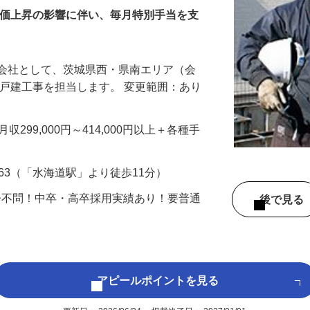
プ）
物価上昇の影響に伴い、毎月特別手当を支
設会社として、茨城県西・県南エリア（会
新築戸建工事を担当します。 変更範囲：あり
※月収299,000円～414,000円以上＋各種手
63（「水海道駅」より徒歩11分）
齢不問！中卒・高卒採用実績あり！要普通
後で見