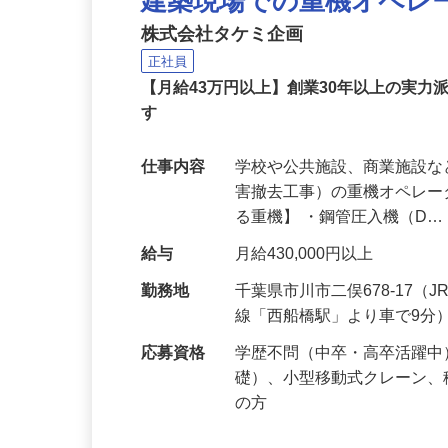
建築現場での重機オペレ
株式会社タケミ企画
正社員
【月給43万円以上】創業30年以上の実力
す
仕事内容
学校や公共施設、商業施設
害撤去工事）の重機オペレー
る重機】 ・鋼管圧入機（D
給与
月給430,000円以上
勤務地
千葉県市川市二俣678-17
線「西船橋駅」より車で9分
応募資格
学歴不問（中卒・高卒活躍
礎）、小型移動式クレーン
の方