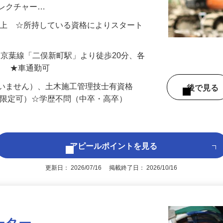
務をお任せします。ブランクがあっても大
にレクチャー…
000円以上 ☆所持している資格によりスタート
（JR京葉線「二俣新町駅」より徒歩20分、各
） ★車通勤可
問いません）、土木施工管理技士有資格
後で見
T限定可）☆学歴不問（中卒・高卒）
アピールポイントを見る
更新日： 2026/07/16 掲載終了日： 2026/10/16