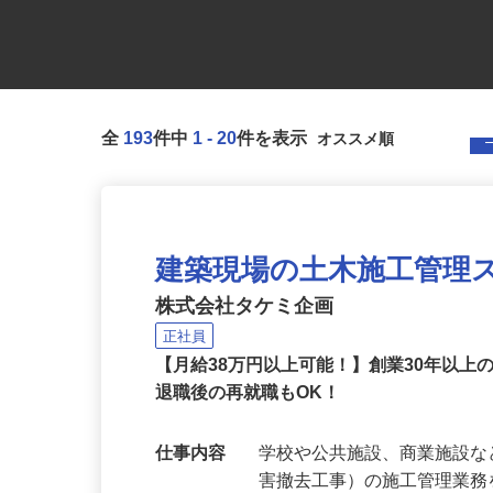
全
193
件中
1
-
20
件を表示
建築現場の土木施工管理
株式会社タケミ企画
正社員
【月給38万円以上可能！】創業30年以
退職後の再就職もOK！
仕事内容
学校や公共施設、商業施設