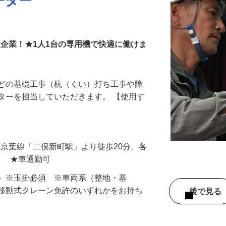
ーター
派企業！★1人1台の専用機で快適に働けま
などの基礎工事（杭（くい）打ち工事や障
ターを担当していただきます。 【使用す
…
（JR京葉線「二俣新町駅」より徒歩20分、各
） ★車通勤可
中）※玉掛必須 ※車両系（整地・基
、移動式クレーン免許のいずれかをお持ち
後で見