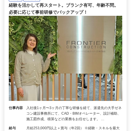
経験を活かして再スタート。ブランク有可、年齢不問。
必要に応じて事前研修でバックアップ！
仕事内容
入社後1ヶ月〜3ヶ月の丁寧な研修を経て、派遣先の大手ゼネ
コン建設事務所にて、CAD・BIMオペレーター、設計補助、
施工図作成、積算などの業務をお任せします。 …
給与
月給253,000円以上＋賞与（年2回） ※経験・スキルを最大