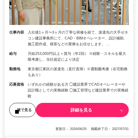
仕事内容
入社後1ヶ月〜3ヶ月の丁寧な研修を経て、派遣先の大手ゼネ
コン建設事務所にて、CAD・BIMオペレーター、設計補助、
施工図作成、積算などの業務をお任せします。 …
給与
月給253,000円以上＋賞与（年2回） ※経験・スキルを最大
限考慮し、当社規定により決定
勤務地
東京都江東区の派遣先（直行直帰）※通勤圏考慮（在宅勤務
もあり）
応募資格
いずれかの経験がある方 ◯建設業界でCADオペレーターや
設計職としての実務経験 ◯施工管理など建設業界での実務経
験
詳細を見る
後で見る
更新日： 2026/06/25 掲載終了日： 2027/07/31