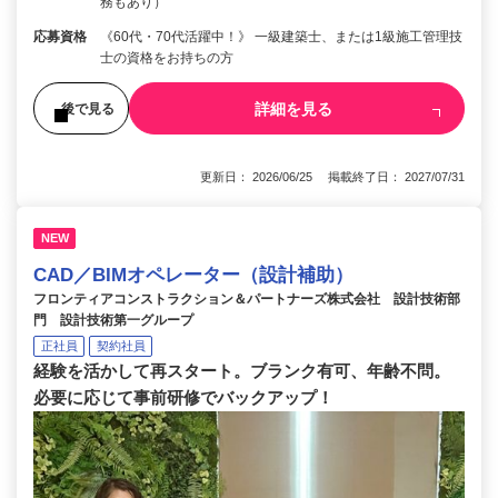
務もあり）
応募資格
《60代・70代活躍中！》 一級建築士、または1級施工管理技
士の資格をお持ちの方
詳細を見る
後で見る
更新日： 2026/06/25 掲載終了日： 2027/07/31
NEW
CAD／BIMオペレーター（設計補助）
フロンティアコンストラクション＆パートナーズ株式会社 設計技術部
門 設計技術第一グループ
正社員
契約社員
経験を活かして再スタート。ブランク有可、年齢不問。
必要に応じて事前研修でバックアップ！