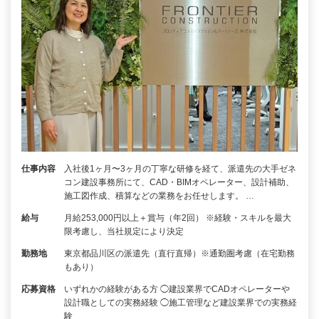
仕事内容
入社後1ヶ月〜3ヶ月の丁寧な研修を経て、派遣先の大手ゼネ
コン建設事務所にて、CAD・BIMオペレーター、設計補助、
施工図作成、積算などの業務をお任せします。 …
給与
月給253,000円以上＋賞与（年2回） ※経験・スキルを最大
限考慮し、当社規定により決定
勤務地
東京都品川区の派遣先（直行直帰）※通勤圏考慮（在宅勤務
もあり）
応募資格
いずれかの経験がある方 ◯建設業界でCADオペレーターや
設計職としての実務経験 ◯施工管理など建設業界での実務経
験