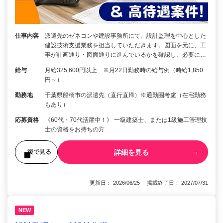
仕事内容
派遣先のゼネコンや建設事務所にて、設計監理を中心とした
建設技術支援業務を担当していただきます。図面を元に、工
事が計画通り・図面通りに進んでいるかを確認し、必要に…
給与
月給325,600円以上 ※月22日勤務時の給与例（時給1,850
円～）
勤務地
千葉県船橋市の派遣先（直行直帰）※通勤圏考慮（在宅勤務
もあり）
応募資格
《60代・70代活躍中！》 一級建築士、または1級施工管理技
士の資格をお持ちの方
詳細を見る
後で見る
更新日： 2026/06/25 掲載終了日： 2027/07/31
NEW