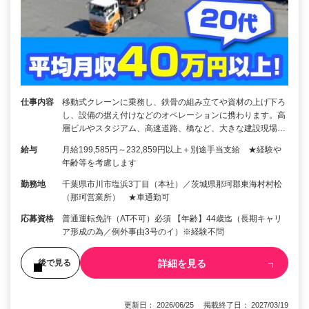
仕事内容
移動式クレーンに乗務し、鉄骨の組み立てや資材の上げ下ろ
し、設備の据え付けなどのオペレーションに携わります。高
層ビルやスタジアム、高速道路、橋など、大きな建設現場…
給与
月給199,585円～232,859円以上＋別途手当支給 ★経験や
年齢等を考慮します
勤務地
千葉県市川市塩浜3丁目（本社）／茨城県那珂郡東海村村松
（那珂営業所） ★車通勤可
応募資格
普通運転免許（AT不可）必須 【年齢】44歳迄（長期キャリ
ア形成の為／例外事由3号のイ）※経験不問
詳細を見る
後で見る
更新日： 2026/06/25 掲載終了日： 2027/03/19