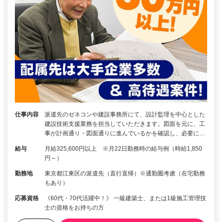
仕事内容
派遣先のゼネコンや建設事務所にて、設計監理を中心とした
建設技術支援業務を担当していただきます。図面を元に、工
事が計画通り・図面通りに進んでいるかを確認し、必要に…
給与
月給325,600円以上 ※月22日勤務時の給与例（時給1,850
円～）
勤務地
東京都江東区の派遣先（直行直帰）※通勤圏考慮（在宅勤務
もあり）
応募資格
《60代・70代活躍中！》 一級建築士、または1級施工管理技
士の資格をお持ちの方