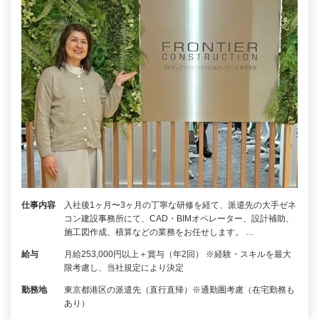
仕事内容
入社後1ヶ月〜3ヶ月の丁寧な研修を経て、派遣先の大手ゼネ
コン建設事務所にて、CAD・BIMオペレーター、設計補助、
施工図作成、積算などの業務をお任せします。 …
給与
月給253,000円以上＋賞与（年2回） ※経験・スキルを最大
限考慮し、当社規定により決定
勤務地
東京都港区の派遣先（直行直帰）※通勤圏考慮（在宅勤務も
あり）