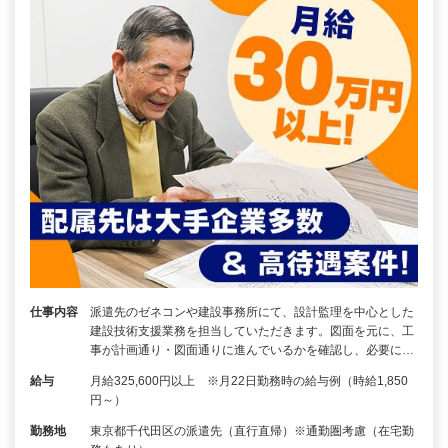
仕事内容
派遣先のゼネコンや建設事務所にて、設計監理を中心とした
建設技術支援業務を担当していただきます。図面を元に、工
事が計画通り・図面通りに進んでいるかを確認し、必要に…
給与
月給325,600円以上 ※月22日勤務時の給与例（時給1,850
円～）
勤務地
東京都千代田区の派遣先（直行直帰）※通勤圏考慮（在宅勤