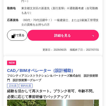
円～）
勤務地
東京都文京区の派遣先（直行直帰）※通勤圏考慮（在宅勤務
もあり）
応募資格
《60代・70代活躍中！》 一級建築士、または1級施工管理技
士の資格をお持ちの方
詳細を見る
後で見る
更新日： 2026/06/25 掲載終了日： 2027/07/31
NEW
CAD／BIMオペレーター（設計補助）
フロンティアコンストラクション＆パートナーズ株式会社 設計技術部
門 設計技術第一グループ
正社員
契約社員
経験を活かして再スタート。ブランク有可、年齢不問。
必要に応じて事前研修でバックアップ！