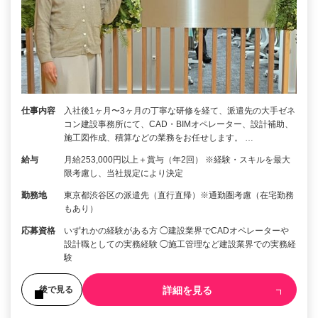
仕事内容
入社後1ヶ月〜3ヶ月の丁寧な研修を経て、派遣先の大手ゼネ
コン建設事務所にて、CAD・BIMオペレーター、設計補助、
施工図作成、積算などの業務をお任せします。 …
給与
月給253,000円以上＋賞与（年2回） ※経験・スキルを最大
限考慮し、当社規定により決定
勤務地
東京都渋谷区の派遣先（直行直帰）※通勤圏考慮（在宅勤務
もあり）
応募資格
いずれかの経験がある方 ◯建設業界でCADオペレーターや
設計職としての実務経験 ◯施工管理など建設業界での実務経
験
詳細を見る
後で見る