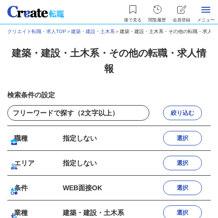
後で見る
閲覧履歴
会員登録
メニュー
クリエイト転職・求人TOP
＞
建築・建設・土木系
＞
建築・建設・土木系・その他の転職・求人情
建築・建設・土木系・その他の転職・求人情
報
検索条件の設定
絞り込む
職種
指定しない
選択
エリア
指定しない
選択
条件
WEB面接OK
選択
業種
建築・建設・土木系
選択