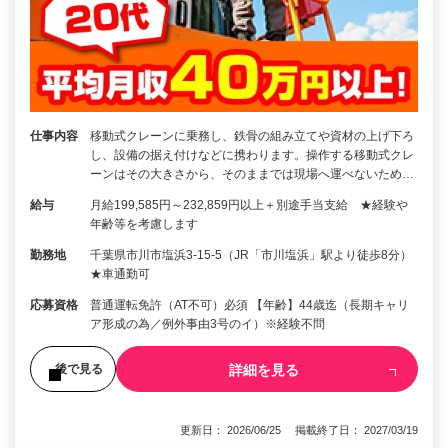
仕事内容
移動式クレーンに乗務し、鉄骨の組み立てや資材の上げ下ろ
し、設備の据え付けなどに携わります。操作する移動式クレ
ーンはその大きさから、そのままでは現場へ運べないため…
給与
月給199,585円～232,859円以上＋別途手当支給 ★経験や
年齢等を考慮します
勤務地
千葉県市川市塩浜3-15-5（JR「市川塩浜」駅より徒歩8分）
★車通勤可
応募資格
普通運転免許（AT不可）必須 【年齢】44歳迄（長期キャリ
ア形成の為／例外事由3号のイ）※経験不問
詳細を見る
後で見る
更新日： 2026/06/25 掲載終了日： 2027/03/19