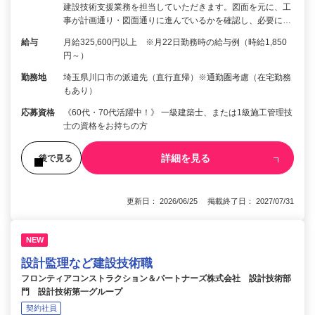
建設技術支援業務を担当していただきます。図面を元に、工
事が計画通り・図面通りに進んでいるかを確認し、必要に…
給与
月給325,600円以上 ※月22日勤務時の給与例（時給1,850
円～）
勤務地
埼玉県川口市の派遣先（直行直帰）※通勤圏考慮（在宅勤務
もあり）
応募資格
《60代・70代活躍中！》 一級建築士、または1級施工管理技
士の資格をお持ちの方
詳細を見る
後で見る
更新日： 2026/06/25 掲載終了日： 2027/07/31
NEW
設計監理など建設技術職
フロンティアコンストラクション＆パートナーズ株式会社 設計技術部
門 設計技術第一グループ
契約社員