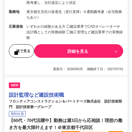
限考慮し、当社規定により決定
勤務地
東京都文京区の派遣先（直行直帰）※通勤圏考慮（在宅勤務
もあり）
応募資格
いずれかの経験がある方 ◯建設業界でCADオペレーターや
設計職としての実務経験 ◯施工管理など建設業界での実務経
験
詳細を見る
後で見る
更新日： 2026/06/25 掲載終了日： 2027/07/31
NEW
設計監理など建設技術職
フロンティアコンストラクション＆パートナーズ株式会社 設計技術部
門 設計技術第一グループ
契約社員
【60代・70代活躍中】勤務は週3日から応相談！理想の働
き方を最大限叶えます！＠東京都千代田区