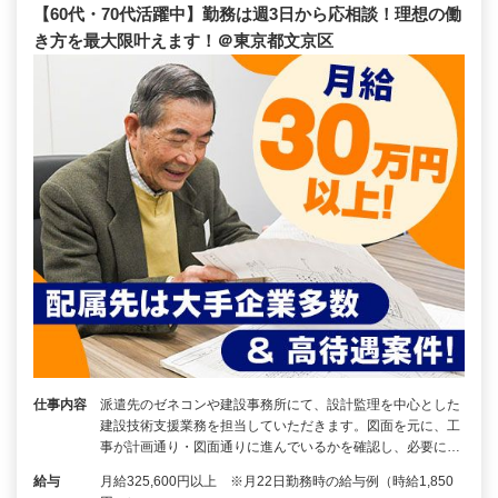
【60代・70代活躍中】勤務は週3日から応相談！理想の働
き方を最大限叶えます！＠東京都文京区
仕事内容
派遣先のゼネコンや建設事務所にて、設計監理を中心とした
建設技術支援業務を担当していただきます。図面を元に、工
事が計画通り・図面通りに進んでいるかを確認し、必要に…
給与
月給325,600円以上 ※月22日勤務時の給与例（時給1,850