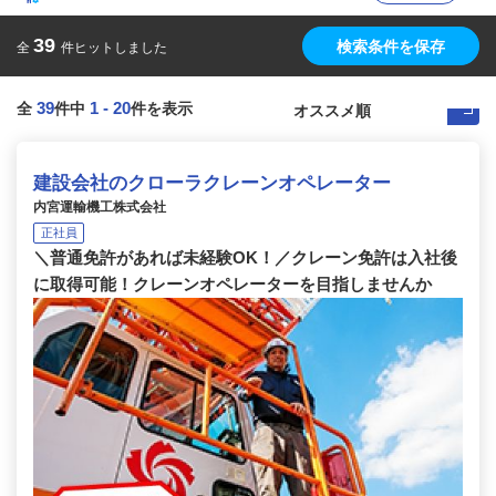
39
検索条件を保存
全
件ヒットしました
39
1
-
20
全
件中
件を表示
建設会社のクローラクレーンオペレーター
内宮運輸機工株式会社
正社員
＼普通免許があれば未経験OK！／クレーン免許は入社後
に取得可能！クレーンオペレーターを目指しませんか