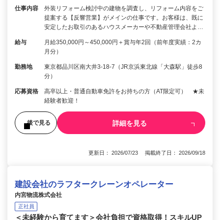
仕事内容
外装リフォーム検討中の建物を調査し、リフォーム内容をご
提案する【反響営業】がメインの仕事です。お客様は、既に
安定したお取引のあるハウスメーカーや不動産管理会社よ…
給与
月給350,000円～450,000円＋賞与年2回（前年度実績：2カ
月分）
勤務地
東京都品川区南大井3-18-7（JR京浜東北線「大森駅」徒歩8
分）
応募資格
高卒以上・普通自動車免許をお持ちの方（AT限定可） ★未
経験者歓迎！
詳細を見る
後で見る
更新日： 2026/07/23 掲載終了日： 2026/09/18
建設会社のラフタークレーンオペレーター
内宮物流株式会社
正社員
＜未経験から育てます＞会社負担で資格取得！スキルUP