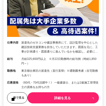
仕事内容
派遣先のゼネコンや建設事務所にて、設計監理を中心とした
建設技術支援業務を担当していただきます。図面を元に、工
事が計画通り・図面通りに進んでいるかを確認し、必要に…
給与
月給325,600円以上 ※月22日勤務時の給与例（時給1,850
円～）
勤務地
東京都台東区の派遣先（直行直帰）※通勤圏考慮（在宅勤務
もあり）
応募資格
《60代・70代活躍中！》 一級建築士、または1級施工管理技
士の資格をお持ちの方
詳細を見る
後で見る