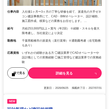
仕事内容
入社後1ヶ月〜3ヶ月の丁寧な研修を経て、派遣先の大手ゼネ
コン建設事務所にて、CAD・BIMオペレーター、設計補助、
施工図作成、積算などの業務をお任せします。 …
給与
月給253,000円以上＋賞与（年2回） ※経験・スキルを最大
限考慮し、当社規定により決定
勤務地
千葉県船橋市の派遣先（直行直帰）※通勤圏考慮（在宅勤務
もあり）
応募資格
いずれかの経験がある方 ◯建設業界でCADオペレーターや
設計職としての実務経験 ◯施工管理など建設業界での実務経
験
詳細を見る
後で見る
更新日： 2026/06/25 掲載終了日： 2027/07/31
NEW