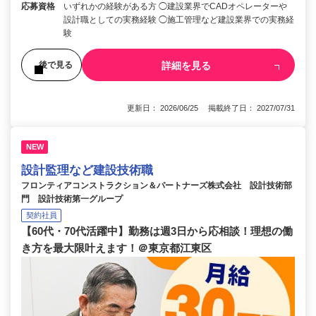
応募資格
いずれかの経験がある方 ◯建設業界でCADオペレーターや
設計職としての実務経験 ◯施工管理など建設業界での実務経
験
詳細を見る
後で見る
更新日： 2026/06/25 掲載終了日： 2027/07/31
NEW
設計監理など建設技術職
フロンティアコンストラクション＆パートナーズ株式会社 設計技術部
門 設計技術第一グループ
契約社員
【60代・70代活躍中】勤務は週3日から応相談！理想の働
き方を最大限叶えます！＠東京都江東区