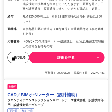
建設技術支援業務を担当していただきます。図面を元に、工
事が計画通り・図面通りに進んでいるかを確認し、必要に…
給与
月給325,600円以上 ※月22日勤務時の給与例（時給1,850
円～）
勤務地
東京都品川区の派遣先（直行直帰）※通勤圏考慮（在宅勤務
もあり）
応募資格
《60代・70代活躍中！》 一級建築士、または1級施工管理技
士の資格をお持ちの方
詳細を見る
後で見る
更新日： 2026/06/25 掲載終了日： 2027/07/31
NEW
CAD／BIMオペレーター（設計補助）
フロンティアコンストラクション＆パートナーズ株式会社 設計技術部
門 設計技術第一グループ
正社員
契約社員