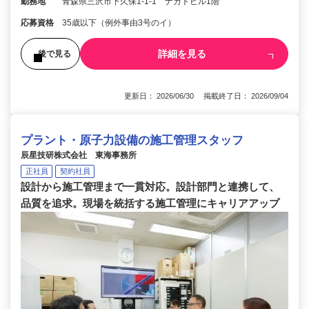
勤務地
青森県三沢市下久保1-1-1 ナカトビル1階
応募資格
35歳以下（例外事由3号のイ）
詳細を見る
後で見る
更新日： 2026/06/30 掲載終了日： 2026/09/04
プラント・原子力設備の施工管理スタッフ
辰星技研株式会社 東海事務所
正社員
契約社員
設計から施工管理まで一貫対応。設計部門と連携して、
品質を追求。現場を統括する施工管理にキャリアアップ