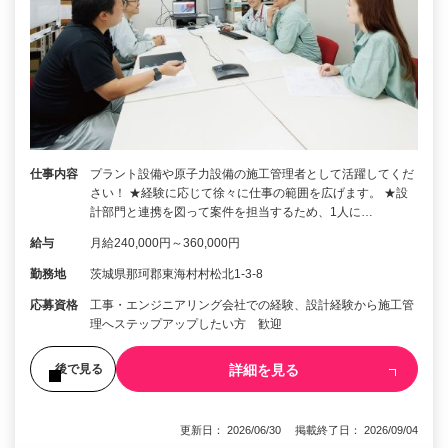
仕事内容
プラント設備や原子力設備の施工管理者として活躍してくだ
さい！ ★経験に応じて徐々に仕事の範囲を広げます。 ★設
計部門と連携を図って案件を担当するため、1人に…
給与
月給240,000円～360,000円
勤務地
茨城県那珂郡東海村村松北1-3-8
応募資格
工事・エンジニアリング会社での経験、設計経験から施工管
理へステップアップしたい方 歓迎
詳細を見る
後で見る
更新日： 2026/06/30 掲載終了日： 2026/09/04