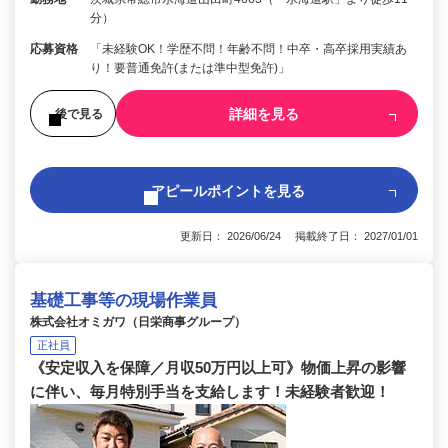
分）
応募資格
「未経験OK！学歴不問！年齢不問！中卒・高卒採用実績あ
り！要普通免許(または準中型免許)」
詳細を見る
後で見る
アピールポイントを見る
更新日： 2026/06/24 掲載終了日： 2027/01/01
基礎工事等の現場作業員
株式会社オミガワ（日栄商事グループ）
正社員
《安定収入を保障／月収50万円以上可》物価上昇の影響
に伴い、毎月特別手当を支給します！未経験者歓迎！