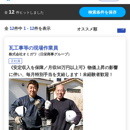
12
検索条件を保存
全
件ヒットしました
12
1
-
12
全
件中
件を表示
瓦工事等の現場作業員
株式会社オミガワ（日栄商事グループ）
正社員
《安定収入を保障／月収50万円以上可》物価上昇の影響
に伴い、毎月特別手当を支給します！未経験者歓迎！