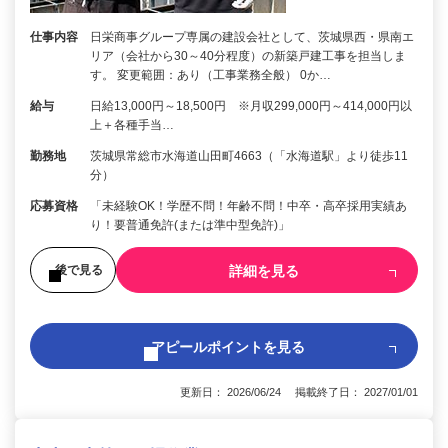
仕事内容
日栄商事グループ専属の建設会社として、茨城県西・県南エ
リア（会社から30～40分程度）の新築戸建工事を担当しま
す。 変更範囲：あり（工事業務全般） 0か…
給与
日給13,000円～18,500円 ※月収299,000円～414,000円以
上＋各種手当…
勤務地
茨城県常総市水海道山田町4663（「水海道駅」より徒歩11
分）
応募資格
「未経験OK！学歴不問！年齢不問！中卒・高卒採用実績あ
り！要普通免許(または準中型免許)」
詳細を見る
後で見る
アピールポイントを見る
更新日： 2026/06/24 掲載終了日： 2027/01/01