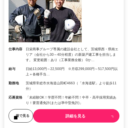
仕事内容
日栄商事グループ専属の建設会社として、茨城県西・県南エ
リア（会社から30～40分程度）の新築戸建工事を担当しま
す。 変更範囲：あり（工事業務全般） 0か…
給与
日給13,000円～22,500円 ※月収299,000円～517,500円以
上＋各種手当…
勤務地
茨城県常総市水海道山田町4663（「水海道駅」より徒歩11
分）
応募資格
「未経験OK！学歴不問！年齢不問！中卒・高卒採用実績あ
り！要普通免許(または準中型免許)」
詳細を見る
後で見る