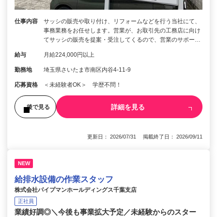
仕事内容
サッシの販売や取り付け、リフォームなどを行う当社にて、
事務業務をお任せします。営業が、お取引先の工務店に向け
てサッシの販売を提案・受注してくるので、営業のサポー…
給与
月給224,000円以上
勤務地
埼玉県さいたま市南区内谷4-11-9
応募資格
＜未経験者OK＞ 学歴不問！
詳細を見る
後で見る
更新日： 2026/07/31 掲載終了日： 2026/09/11
NEW
給排水設備の作業スタッフ
株式会社パイプマンホールディングス千葉支店
正社員
業績好調◎＼今後も事業拡大予定／未経験からのスター