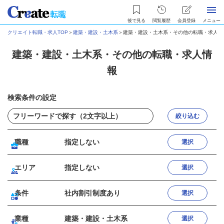
後で見る
閲覧履歴
会員登録
メニュー
クリエイト転職・求人TOP
＞
建築・建設・土木系
＞
建築・建設・土木系・その他の転職・求人情
建築・建設・土木系・その他の転職・求人情
報
検索条件の設定
絞り込む
職種
指定しない
選択
エリア
指定しない
選択
条件
社内割引制度あり
選択
業種
建築・建設・土木系
選択