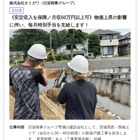
株式会社オミガワ（日栄商事グループ）
正社員
《安定収入を保障／月収50万円以上可》物価上昇の影響
に伴い、毎月特別手当を支給します！
仕事内容
日栄商事グループ専属の建設会社として、茨城県西・県南エ
リア（会社から30～40分程度）の新築戸建工事を担当しま
す。 変更範囲：あり（工事業務全般） 外構…