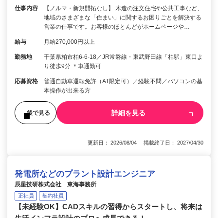
仕事内容
【ノルマ・新規開拓なし】 木造の注文住宅や公共工事など、
地域のさまざまな「住まい」に関するお困りごとを解決する
営業の仕事です。お客様のほとんどがホームページや…
給与
月給270,000円以上
勤務地
千葉県柏市柏6-6-18／JR常磐線・東武野田線「柏駅」東口よ
り徒歩9分 ＊車通勤可
応募資格
普通自動車運転免許（AT限定可）／経験不問／パソコンの基
本操作が出来る方
詳細を見る
後で見る
更新日： 2026/08/04 掲載終了日： 2027/04/30
発電所などのプラント設計エンジニア
辰星技研株式会社 東海事務所
正社員
契約社員
【未経験OK】CADスキルの習得からスタートし、将来は