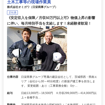
土木工事等の現場作業員
株式会社オミガワ（日栄商事グループ）
正社員
《安定収入を保障／月収50万円以上可》物価上昇の影響
に伴い、毎月特別手当を支給します！未経験者歓迎！
仕事内容
日栄商事グループ専属の建設会社として、茨城県西・県南エ
リア（会社から30～40分程度）の新築戸建工事を担当しま
す。 変更範囲：あり（工事業務全般） 0か…
給与
日給13,000円～18,500円 ※月収299,000円～414,000円以
上＋各種手当…
勤務地
茨城県常総市水海道山田町4663（「水海道駅」より徒歩11