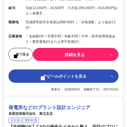
給与
日給13,000円～18,500円 ※月収,299,000円～414,000円以
上＋各種手…
勤務地
茨城県常総市水海道山田町4663（「水海道駅」より徒歩11
分）
応募資格
「未経験OK！学歴不問！年齢不問！中卒・高卒採用実績あ
り！要普通免許(または準中型免許)」
詳細を見る
後で見る
アピールポイントを見る
更新日： 2026/06/24 掲載終了日： 2027/01/01
発電所などのプラント設計エンジニア
辰星技研株式会社 東北支店
正社員
契約社員
【未経験OK】CADの操作をイチから教え、設計のプロに