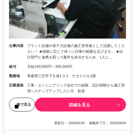
仕事内容
プラント設備や原子力設備の施工管理者として活躍してくだ
さい！ ★経験に応じて徐々に仕事の範囲を広げます。 ★設
計部門と連携を図って案件を担当するため、1人に…
給与
月給240,000円～360,000円
勤務地
青森県三沢市下久保1-1-1 ナカトビル1階
応募資格
工事・エンジニアリング会社での経験、設計経験から施工管
理へステップアップしたい方 歓迎
詳細を見る
後で見る
更新日： 2026/06/30 掲載終了日： 2026/09/04