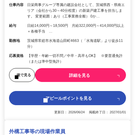
仕事内容
日栄商事グループ専属の建設会社として、茨城県西・県南エ
リア（会社から30～40分程度）の新築戸建工事を担当しま
す。 変更範囲：あり（工事業務全般） 0か…
給与
日給14,000円～18,500円 月給322,000円～414,000円以上
＋各種手当 …
勤務地
茨城県常総市水海道山田町4663（「水海道駅」より徒歩11
分）
応募資格
【学歴・年齢一切不問／中卒・高卒もOK】 ※要普通免許
（または準中型免許）
詳細を見る
後で見る
アピールポイントを見る
更新日： 2026/06/24 掲載終了日： 2027/01/01
外構工事等の現場作業員