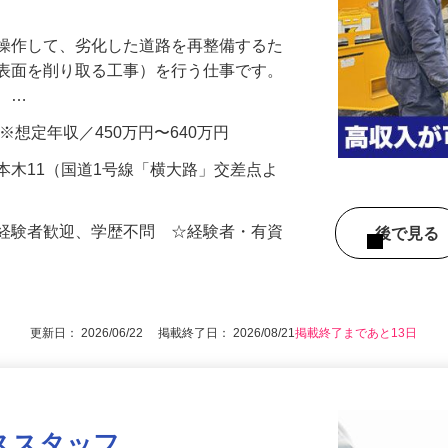
を操作して、劣化した道路を再整備するた
た表面を削り取る工事）を行う仕事です。
め、…
0円 ※想定年収／450万円〜640万円
本木11（国道1号線「横大路」交差点よ
未経験者歓迎、学歴不問 ☆経験者・有資
後で見
更新日： 2026/06/22 掲載終了日： 2026/08/21
掲載終了まであと13日