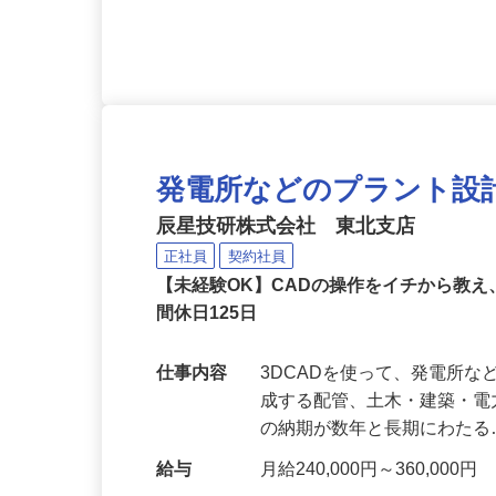
応募資格
学歴不問
発電所などのプラント設
辰星技研株式会社 東北支店
正社員
契約社員
【未経験OK】CADの操作をイチから教
間休日125日
仕事内容
3DCADを使って、発電所な
成する配管、土木・建築・電
の納期が数年と長期にわた