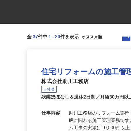
全
37
件中
1
-
20
件を表示
住宅リフォームの施工管
株式会社助川工務店
正社員
残業ほぼなし＆週休2日制／月給30万円
仕事内容
助川工務店のリフォーム部
般に関わる施工管理業務です