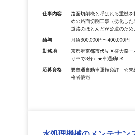
均年収589万円
仕事内容
路面切削機と呼ばれる重機
めの路面切削工事（劣化し
道路のほとんどが公道のた
給与
月給300,000円〜400,00
勤務地
京都府京都市伏見区横大路一
り車で3分）★車通勤OK
応募資格
要普通自動車運転免許 ☆
格者優遇