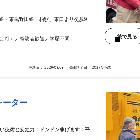
上…
R常磐線・東武野田線「柏駅」東口より徒歩9
後で見
限定可）／経験者歓迎／学歴不問
更新日： 2026/08/03 掲載終了日： 2027/04/30
レーター
高い技術と安定力！ドンドン稼げます！平