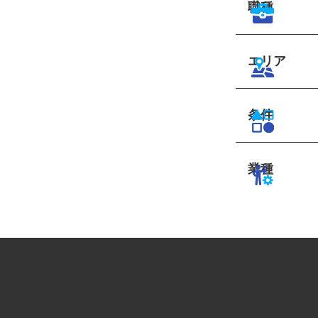
職種
エリア
条件
業種