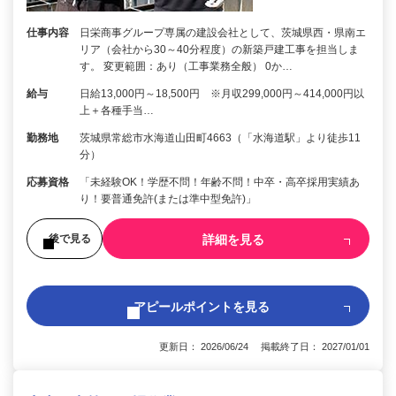
仕事内容
日栄商事グループ専属の建設会社として、茨城県西・県南エ
リア（会社から30～40分程度）の新築戸建工事を担当しま
す。 変更範囲：あり（工事業務全般） 0か…
給与
日給13,000円～18,500円 ※月収299,000円～414,000円以
上＋各種手当…
勤務地
茨城県常総市水海道山田町4663（「水海道駅」より徒歩11
分）
応募資格
「未経験OK！学歴不問！年齢不問！中卒・高卒採用実績あ
り！要普通免許(または準中型免許)」
詳細を見る
後で見る
アピールポイントを見る
更新日： 2026/06/24 掲載終了日： 2027/01/01