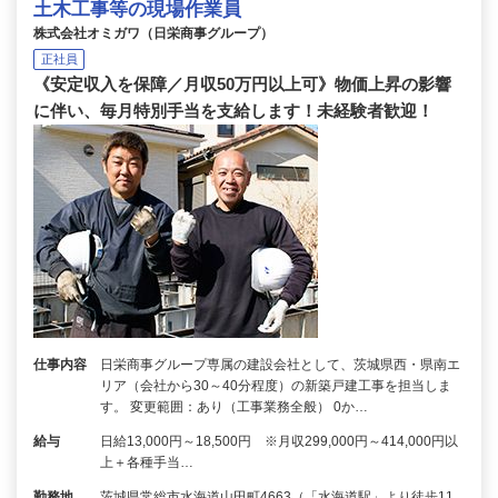
土木工事等の現場作業員
株式会社オミガワ（日栄商事グループ）
正社員
《安定収入を保障／月収50万円以上可》物価上昇の影響
に伴い、毎月特別手当を支給します！未経験者歓迎！
仕事内容
日栄商事グループ専属の建設会社として、茨城県西・県南エ
リア（会社から30～40分程度）の新築戸建工事を担当しま
す。 変更範囲：あり（工事業務全般） 0か…
給与
日給13,000円～18,500円 ※月収299,000円～414,000円以
上＋各種手当…
勤務地
茨城県常総市水海道山田町4663（「水海道駅」より徒歩11