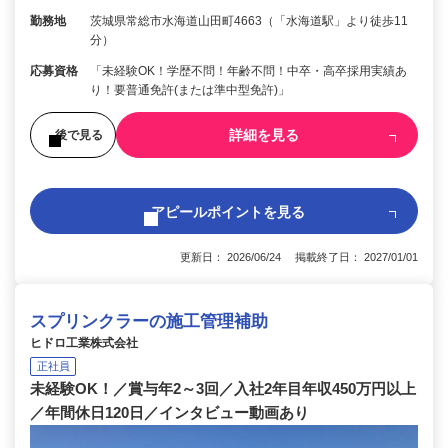
勤務地
茨城県常総市水海道山田町4663（「水海道駅」より徒歩11
分）
応募資格
「未経験OK！学歴不問！年齢不問！中卒・高卒採用実績あ
り！要普通免許(または準中型免許)」
詳細を見る
後で見る
アピールポイントを見る
更新日： 2026/06/24 掲載終了日： 2027/01/01
スプリンクラーの施工管理補助
ヒドロ工業株式会社
正社員
未経験OK！／賞与年2～3回／入社2年目年収450万円以上
／年間休日120日／インタビュー動画あり