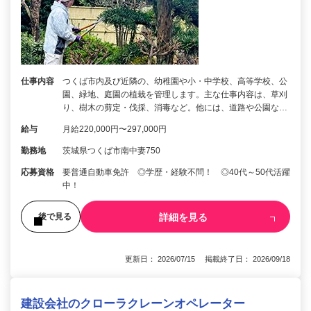
仕事内容
つくば市内及び近隣の、幼稚園や小・中学校、高等学校、公
園、緑地、庭園の植栽を管理します。主な仕事内容は、草刈
り、樹木の剪定・伐採、消毒など。他には、道路や公園な…
給与
月給220,000円〜297,000円
勤務地
茨城県つくば市南中妻750
応募資格
要普通自動車免許 ◎学歴・経験不問！ ◎40代～50代活躍
中！
詳細を見る
後で見る
更新日： 2026/07/15 掲載終了日： 2026/09/18
建設会社のクローラクレーンオペレーター