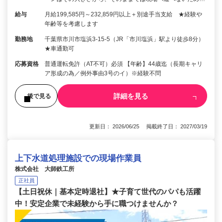
給与
月給199,585円～232,859円以上＋別途手当支給 ★経験や
年齢等を考慮します
勤務地
千葉県市川市塩浜3-15-5（JR「市川塩浜」駅より徒歩8分）
★車通勤可
応募資格
普通運転免許（AT不可）必須 【年齢】44歳迄（長期キャリ
ア形成の為／例外事由3号のイ）※経験不問
詳細を見る
後で見る
更新日： 2026/06/25 掲載終了日： 2027/03/19
上下水道処理施設での現場作業員
株式会社 大師鉄工所
正社員
【土日祝休｜基本定時退社】★子育て世代のパパも活躍
中！安定企業で未経験から手に職つけませんか？