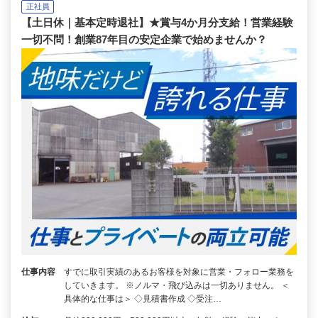
正社員
【土日休｜基本定時退社】★賞与4か月分支給！営業経験
一切不問！創業87年目の安定企業で始めませんか？
仕事内容
すでに取引実績のあるお客様を対象に営業・フォロー業務を
していきます。 ※ノルマ・飛び込みは一切ありません。 ＜
具体的な仕事は＞ ◇見積書作成 ◇受注…