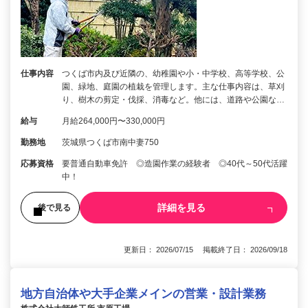
仕事内容
つくば市内及び近隣の、幼稚園や小・中学校、高等学校、公
園、緑地、庭園の植栽を管理します。主な仕事内容は、草刈
り、樹木の剪定・伐採、消毒など。他には、道路や公園な…
給与
月給264,000円〜330,000円
勤務地
茨城県つくば市南中妻750
応募資格
要普通自動車免許 ◎造園作業の経験者 ◎40代～50代活躍
中！
詳細を見る
後で見る
更新日： 2026/07/15 掲載終了日： 2026/09/18
地方自治体や大手企業メインの営業・設計業務