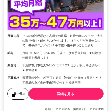
仕事内容
ビルの建設現場など高所での足場、鉄骨の組み立てや、機械
の取り付け・解体をお任せします。 ほとんどが重量物なの
で、機械操作がメイン！手で重い物を持つことはあり…
給与
月給199,585円～232,859円以上＋別途手当支給 ★経験や
年齢等を考慮します
勤務地
千葉県市川市塩浜3-15-5（JR「市川塩浜」駅より徒歩8分）
★車通勤可
応募資格
普通運転免許（AT不可）必須 【年齢】44歳迄（長期キャリ
ア形成の為／例外事由3号のイ）※経験不問
詳細を見る
後で見る
更新日： 2026/06/25 掲載終了日： 2027/03/19