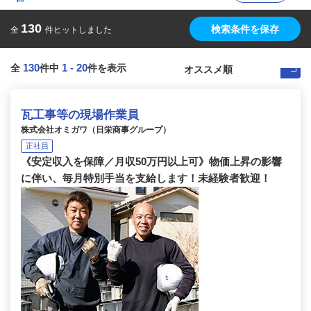
130
検索条件を保存
全
件ヒットしました
130
1
-
20
全
件中
件を表示
瓦工事等の現場作業員
株式会社オミガワ（日栄商事グループ）
正社員
《安定収入を保障／月収50万円以上可》物価上昇の影響
に伴い、毎月特別手当を支給します！未経験者歓迎！