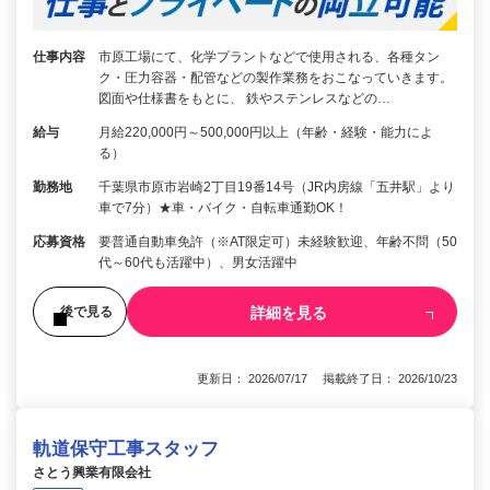
仕事内容
市原工場にて、化学プラントなどで使用される、各種タン
ク・圧力容器・配管などの製作業務をおこなっていきます。
図面や仕様書をもとに、 鉄やステンレスなどの…
給与
月給220,000円～500,000円以上（年齢・経験・能力によ
る）
勤務地
千葉県市原市岩崎2丁目19番14号（JR内房線「五井駅」より
車で7分）★車・バイク・自転車通勤OK！
応募資格
要普通自動車免許（※AT限定可）未経験歓迎、年齢不問（50
代～60代も活躍中）、男女活躍中
詳細を見る
後で見る
更新日： 2026/07/17 掲載終了日： 2026/10/23
軌道保守工事スタッフ
さとう興業有限会社