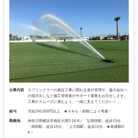
仕事内容
スプリンクラーの新設工事に関わる進行管理や、協力会社へ
の指示出しなど施工管理者のサポート業務をお任せします。
工事がスムーズに進むよう、一緒に支えてください！ …
給与
月給240,000円以上 ★スキル・経験により考慮！
勤務地
神奈川県横浜市南区大岡3-16-8／「弘明寺駅」徒歩15分、
「蒔田駅」徒歩15分、「上大岡駅」徒歩15分 ★車通勤O
K！