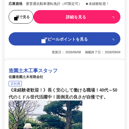
応募資格
要普通自動車運転免許（AT限定可） ★未経験歓迎！
詳細を見る
後で見る
アピールポイントを見る
更新日： 2026/06/08 掲載終了日： 2026/09/04
造園土木工事スタッフ
佐藤造園土木有限会社
正社員
《未経験者歓迎！》長く安心して働ける職場！40代～50
代のミドル世代活躍中！面倒見の良さが自慢です。