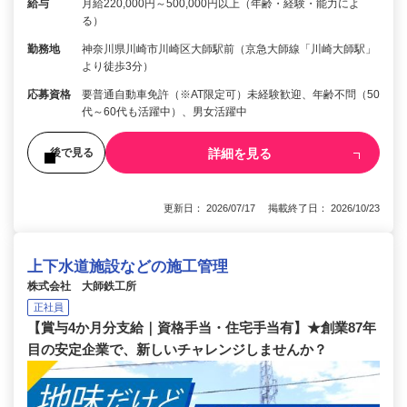
給与
月給220,000円～500,000円以上（年齢・経験・能力によ
る）
勤務地
神奈川県川崎市川崎区大師駅前（京急大師線「川崎大師駅」
より徒歩3分）
応募資格
要普通自動車免許（※AT限定可）未経験歓迎、年齢不問（50
代～60代も活躍中）、男女活躍中
詳細を見る
後で見る
更新日： 2026/07/17 掲載終了日： 2026/10/23
上下水道施設などの施工管理
株式会社 大師鉄工所
正社員
【賞与4か月分支給｜資格手当・住宅手当有】★創業87年
目の安定企業で、新しいチャレンジしませんか？