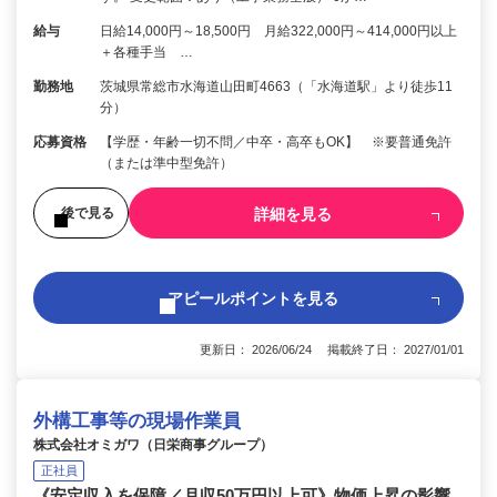
給与
日給14,000円～18,500円 月給322,000円～414,000円以上
＋各種手当 …
勤務地
茨城県常総市水海道山田町4663（「水海道駅」より徒歩11
分）
応募資格
【学歴・年齢一切不問／中卒・高卒もOK】 ※要普通免許
（または準中型免許）
詳細を見る
後で見る
アピールポイントを見る
更新日： 2026/06/24 掲載終了日： 2027/01/01
外構工事等の現場作業員
株式会社オミガワ（日栄商事グループ）
正社員
《安定収入を保障／月収50万円以上可》物価上昇の影響