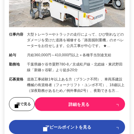
仕事内容
大型トレーラーやトラックの走行によって、ひび割れなどの
ダメージを受けた道路を補修する「路面掘削重機」のオペレ
ーターをお任せします。公共工事が中心です。 ★…
給与
月給360,000円～410,000円以上＋各種手当別途支給
勤務地
千葉県鎌ケ谷市粟野780-8／京成松戸線・北総線・東武野田
線「新鎌ヶ谷駅」より徒歩20分
応募資格
道路工事経験1年以上ある方（ブランク不問）、車両系建設
機械の有資格者（フォークリフト・ユンボ不可）、18歳以上
（深夜勤務があるため／例外事由2号）、夜勤できる方…
詳細を見る
後で見る
アピールポイントを見る