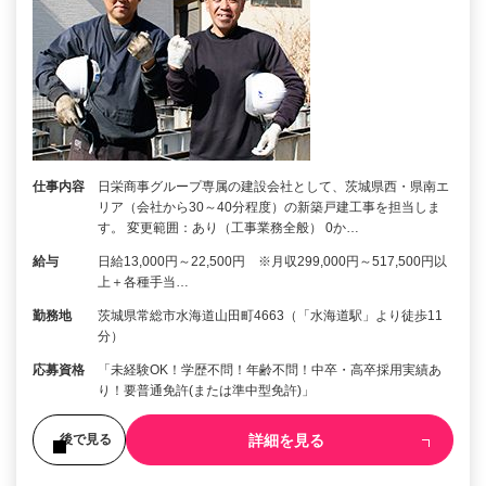
仕事内容
日栄商事グループ専属の建設会社として、茨城県西・県南エ
リア（会社から30～40分程度）の新築戸建工事を担当しま
す。 変更範囲：あり（工事業務全般） 0か…
給与
日給13,000円～22,500円 ※月収299,000円～517,500円以
上＋各種手当…
勤務地
茨城県常総市水海道山田町4663（「水海道駅」より徒歩11
分）
応募資格
「未経験OK！学歴不問！年齢不問！中卒・高卒採用実績あ
り！要普通免許(または準中型免許)」
詳細を見る
後で見る