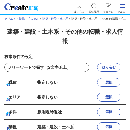
後で見る
閲覧履歴
会員登録
メニュー
クリエイト転職・求人TOP
＞
建築・建設・土木系
＞
建築・建設・土木系・その他の転職・求人情
建築・建設・土木系・その他の転職・求人情
報
検索条件の設定
絞り込む
職種
指定しない
選択
エリア
指定しない
選択
条件
原則定時退社
選択
業種
建築・建設・土木系
選択