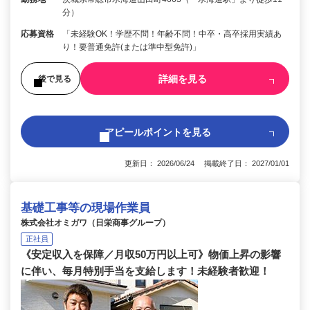
分）
応募資格
「未経験OK！学歴不問！年齢不問！中卒・高卒採用実績あ
り！要普通免許(または準中型免許)」
詳細を見る
後で見る
アピールポイントを見る
更新日： 2026/06/24 掲載終了日： 2027/01/01
基礎工事等の現場作業員
株式会社オミガワ（日栄商事グループ）
正社員
《安定収入を保障／月収50万円以上可》物価上昇の影響
に伴い、毎月特別手当を支給します！未経験者歓迎！