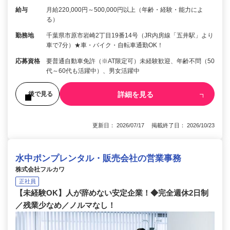
給与
月給220,000円～500,000円以上（年齢・経験・能力によ
る）
勤務地
千葉県市原市岩崎2丁目19番14号（JR内房線「五井駅」より
車で7分）★車・バイク・自転車通勤OK！
応募資格
要普通自動車免許（※AT限定可）未経験歓迎、年齢不問（50
代～60代も活躍中）、男女活躍中
詳細を見る
後で見る
更新日： 2026/07/17 掲載終了日： 2026/10/23
水中ポンプレンタル・販売会社の営業事務
株式会社フルカワ
正社員
【未経験OK】人が辞めない安定企業！◆完全週休2日制
／残業少なめ／ノルマなし！