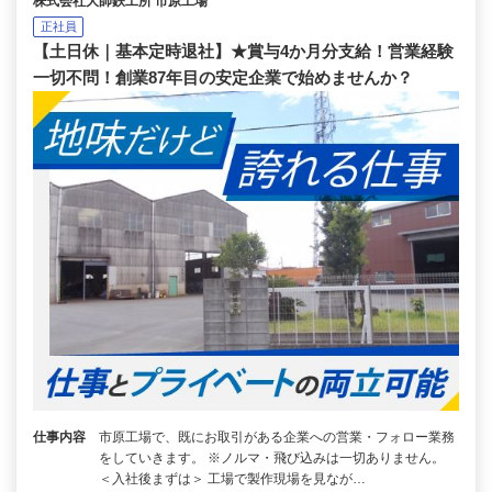
株式会社大師鉄工所 市原工場
正社員
【土日休｜基本定時退社】★賞与4か月分支給！営業経験
一切不問！創業87年目の安定企業で始めませんか？
仕事内容
市原工場で、既にお取引がある企業への営業・フォロー業務
をしていきます。 ※ノルマ・飛び込みは一切ありません。
＜入社後まずは＞ 工場で製作現場を見なが…