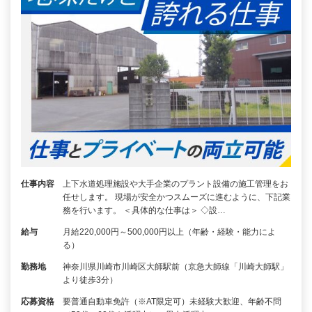
仕事内容
上下水道処理施設や大手企業のプラント設備の施工管理をお
任せします。 現場が安全かつスムーズに進むように、下記業
務を行います。 ＜具体的な仕事は＞ ◇設…
給与
月給220,000円～500,000円以上（年齢・経験・能力によ
る）
勤務地
神奈川県川崎市川崎区大師駅前（京急大師線「川崎大師駅」
より徒歩3分）
応募資格
要普通自動車免許（※AT限定可）未経験大歓迎、年齢不問