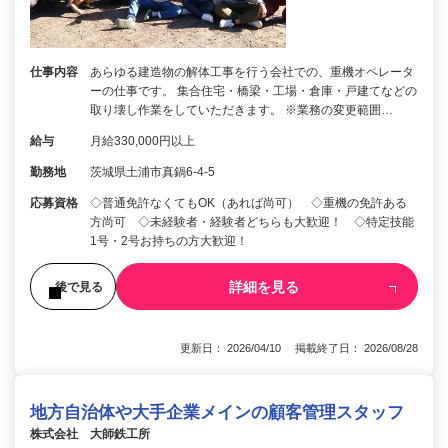
仕事内容
あらゆる建造物の解体工事を行う会社での、重機オペレータ
ーの仕事です。 集合住宅・橋梁・工場・倉庫・戸建てなどの
取り壊し作業をしていただきます。 ※業務の変更範囲…
給与
月給330,000円以上
勤務地
茨城県土浦市真鍋6-4-5
応募資格
◇普通免許なくてもOK（あれば尚可） ◇重機の免許ある
方尚可 ◇未経験者・経験者どちらも大歓迎！ ◇特定技能
1号・2号お持ちの方大歓迎！
詳細を見る
後で見る
更新日： 2026/04/10 掲載終了日： 2026/08/28
地方自治体や大手企業メインの顧客管理スタッフ
株式会社 大師鉄工所