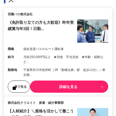
人
宮園バス株式会社
《免許取り立ての方も大歓迎》昨年実
績賞与年3回！日勤...
職種
福祉送迎バスのルート運転者
給与
月給250,000円以上 ★別途 手当支給 ★年齢・経験な
ど...
勤務地
千葉県市川市柏井町（JR「船橋法典」駅 徒歩12分）／東
京都...
詳細を見る
後で見る
株式会社クリエイト 派遣・紹介事業部
【人材紹介】＼資格を活かして働こう