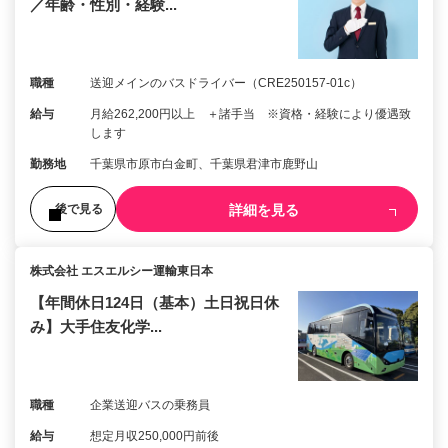
／年齢・性別・経験...
職種
送迎メインのバスドライバー（CRE250157-01c）
給与
月給262,200円以上 ＋諸手当 ※資格・経験により優遇致
します
勤務地
千葉県市原市白金町、千葉県君津市鹿野山
詳細を見る
後で見る
株式会社 エスエルシー運輸東日本
【年間休日124日（基本）土日祝日休
み】大手住友化学...
職種
企業送迎バスの乗務員
給与
想定月収250,000円前後