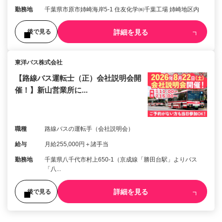
勤務地
千葉県市原市姉崎海岸5-1 住友化学㈱千葉工場 姉崎地区内
詳細を見る
後で見る
東洋バス株式会社
【路線バス運転士（正）会社説明会開
催！】新山営業所に...
職種
路線バスの運転手（会社説明会）
給与
月給255,000円＋諸手当
勤務地
千葉県八千代市村上650-1（京成線「勝田台駅」よりバス
「八...
詳細を見る
後で見る