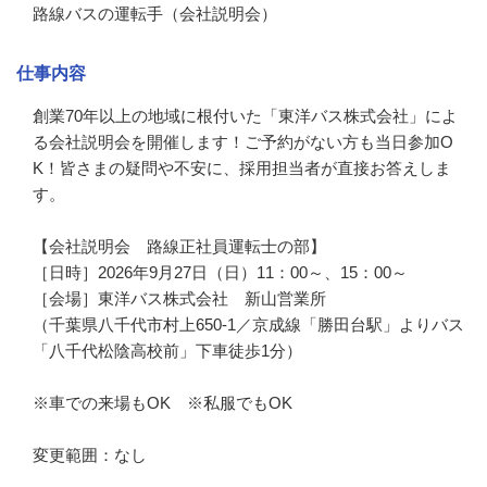
路線バスの運転手（会社説明会）
仕事内容
創業70年以上の地域に根付いた「東洋バス株式会社」によ
る会社説明会を開催します！ご予約がない方も当日参加O
K！皆さまの疑問や不安に、採用担当者が直接お答えしま
す。

【会社説明会　路線正社員運転士の部】

［日時］2026年9月27日（日）11：00～、15：00～

［会場］東洋バス株式会社　新山営業所

（千葉県八千代市村上650-1／京成線「勝田台駅」よりバス
「八千代松陰高校前」下車徒歩1分）

※車での来場もOK　※私服でもOK

変更範囲：なし