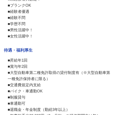
■ブランクOK

■経験者優遇

■経験不問

■学歴不問

■男性活躍中！

■女性活躍中！
待遇・福利厚生
■昇給年1回

■賞与年2回

■大型自動車第二種免許取得の貸付制度有（※大型自動車第
一種免許保持者に限る）

■交通費規定内支給

■バイク・車通勤OK

■制服貸与

■車通勤可

■退職金・年金制度（勤続3年以上）
