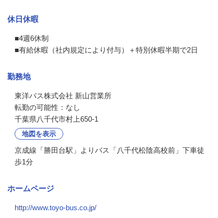
休日休暇
■4週6休制

■有給休暇（社内規定により付与）＋特別休暇半期で2日
勤務地
東洋バス株式会社 新山営業所

転勤の可能性：なし
千葉県八千代市村上650-1
地図を表示
京成線「勝田台駅」よりバス「八千代松陰高校前」下車徒
歩1分
ホームページ
http://www.toyo-bus.co.jp/