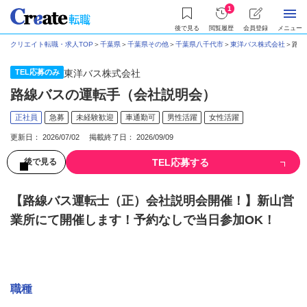
1
後で見る
閲覧履歴
会員登録
メニュー
クリエイト転職・求人TOP
＞
千葉県
＞
千葉県その他
＞
千葉県八千代市
＞
東洋バス株式会社
＞
路線
TEL応募のみ
東洋バス株式会社
路線バスの運転手（会社説明会）
正社員
急募
未経験歓迎
車通勤可
男性活躍
女性活躍
更新日： 2026/07/02 掲載終了日： 2026/09/09
TEL応募する
後で見る
【路線バス運転士（正）会社説明会開催！】新山営
業所にて開催します！予約なしで当日参加OK！
募集情報
職種