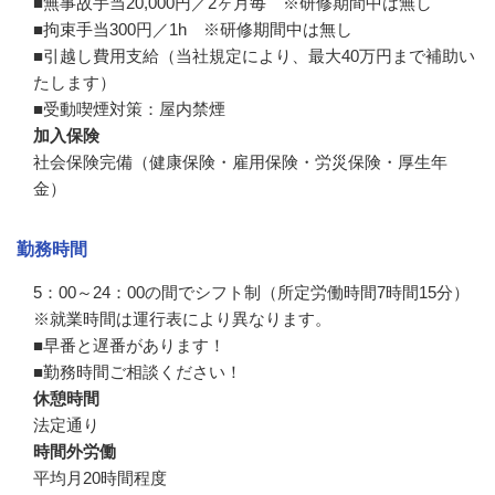
■無事故手当20,000円／2ヶ月毎　※研修期間中は無し

■拘束手当300円／1h　※研修期間中は無し

■引越し費用支給（当社規定により、最大40万円まで補助い
たします）

■受動喫煙対策：屋内禁煙
加入保険
社会保険完備（健康保険・雇用保険・労災保険・厚生年
金）
勤務時間
5：00～24：00の間でシフト制（所定労働時間7時間15分）

※就業時間は運行表により異なります。

■早番と遅番があります！

■勤務時間ご相談ください！
休憩時間
法定通り
時間外労働
平均月20時間程度