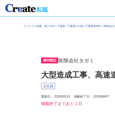
クリエイト転職・求人TOP
＞
千葉県
＞
千葉県その他
＞
千葉県君津市
＞
有限会
有限会社タガミ
締切間近
大型造成工事、高速
正社員
更新日： 2026/05/13 掲載終了日： 2026/08/07
掲載終了まであと 1 日