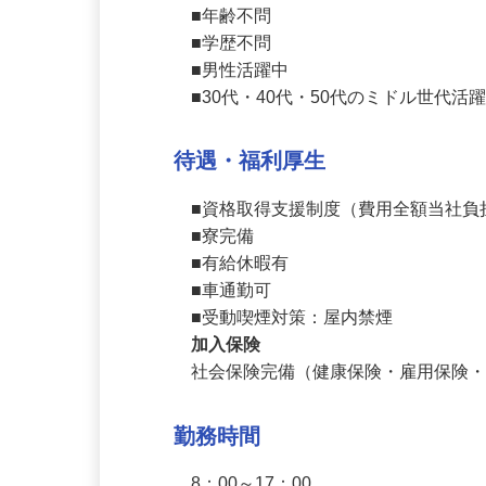
車両系建設機械技能講習修了者、重
■年齢不問

■学歴不問

■男性活躍中

■30代・40代・50代のミドル世代活
待遇・福利厚生
■資格取得支援制度（費用全額当社負
■寮完備

■有給休暇有

■車通勤可

■受動喫煙対策：屋内禁煙
加入保険
社会保険完備（健康保険・雇用保険
勤務時間