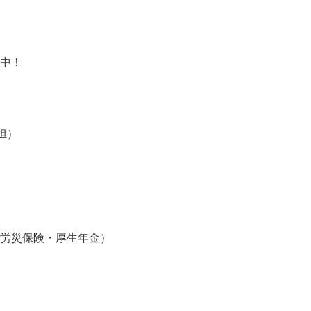
機オペレーターの経験がある方
躍中！
担）

・労災保険・厚生年金）