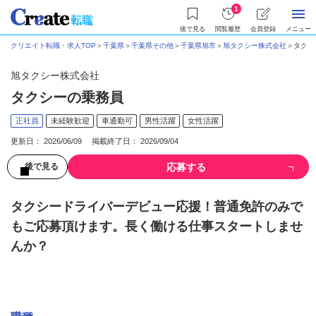
1
後で見る
閲覧履歴
会員登録
メニュー
クリエイト転職・求人TOP
＞
千葉県
＞
千葉県その他
＞
千葉県旭市
＞
旭タクシー株式会社
＞
タクシー
旭タクシー株式会社
タクシーの乗務員
正社員
未経験歓迎
車通勤可
男性活躍
女性活躍
更新日： 2026/06/09 掲載終了日： 2026/09/04
応募する
後で見る
タクシードライバーデビュー応援！普通免許のみで
もご応募頂けます。長く働ける仕事スタートしませ
んか？
募集情報