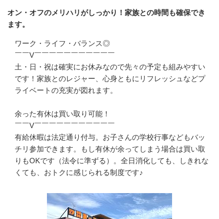
オン・オフのメリハリがしっかり！家族との時間も確保でき
ます。
ワーク・ライフ・バランス◎

￣￣V￣￣￣￣￣￣￣￣￣￣￣

土・日・祝は確実にお休みなので先々の予定も組みやすい
です！家族とのレジャー、心身ともにリフレッシュなどプ
ライベートの充実が図れます。

余った有休は買い取り可能！

￣￣V￣￣￣￣￣￣￣￣￣￣￣

有給休暇は法定通り付与。お子さんの学校行事などもバッ
チリ参加できます。もし有休が余ってしまう場合は買い取
りもOKです（法令に準ずる）。全日消化しても、しきれな
くても、おトクに感じられる制度です♪