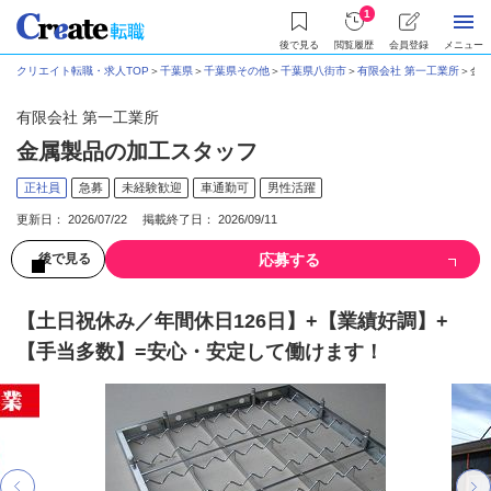
1
後で見る
閲覧履歴
会員登録
メニュー
クリエイト転職・求人TOP
＞
千葉県
＞
千葉県その他
＞
千葉県八街市
＞
有限会社 第一工業所
＞
金属
有限会社 第一工業所
金属製品の加工スタッフ
正社員
急募
未経験歓迎
車通勤可
男性活躍
更新日： 2026/07/22 掲載終了日： 2026/09/11
応募する
後で見る
【土日祝休み／年間休日126日】+【業績好調】+
【手当多数】=安心・安定して働けます！