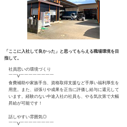
「ここに入社して良かった」と思ってもらえる職場環境を目
指して。
社員思いの環境づくり

￣￣V￣￣￣￣￣￣￣￣

食費補助や家族手当、資格取得支援など手厚い福利厚生を
用意。また、頑張りや成果を正当に評価し給与に還元して
います。経験のない中途入社の社員も、やる気次第で大幅
昇給が可能です！

話しやすい雰囲気◎

￣￣V￣￣￣￣￣￣￣￣
