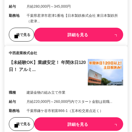
給与
月給280,000円～345,000円
勤務地
千葉県君津市君津1番地【日本製鉄株式会社 東日本製鉄所
（君津...
詳細を見る
後で見る
中西産業株式会社
【未経験OK】業績安定！ 年間休日120
日！ アルミ...
職種
建築金物の組み立て作業
給与
月給220,000円～260,000円内でスタート金額は前職...
勤務地
千葉県鎌ケ谷市初富866-1（五本松交差点近く）
詳細を見る
後で見る