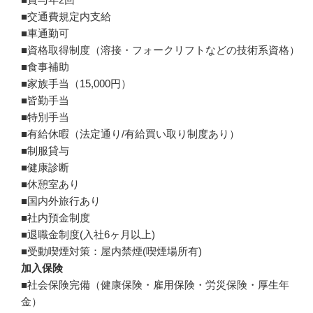
■交通費規定内支給

■車通勤可

■資格取得制度（溶接・フォークリフトなどの技術系資格）

■食事補助

■家族手当（15,000円）

■皆勤手当

■特別手当

■有給休暇（法定通り/有給買い取り制度あり）

■制服貸与

■健康診断

■休憩室あり

■国内外旅行あり

■社内預金制度

■退職金制度(入社6ヶ月以上)

■受動喫煙対策：屋内禁煙(喫煙場所有)
加入保険
■社会保険完備（健康保険・雇用保険・労災保険・厚生年
金）