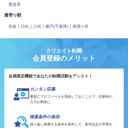
製造系
最寄り駅
｜
｜
｜
｜
佐倉
日向
八街
榎戸(千葉県)
南酒々井
クリエイト転職
会員登録のメリット
会員限定機能であなたの転職活動をアシスト！
カンタン応募
事前にプロフィールを登録しておくことで、応募時の
入力が簡単に
検索条件の保存
繰り返し検索する条件を保存して、条件設定の手間を