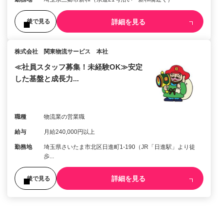
詳細を見る
後で見る
株式会社 関東物流サービス 本社
≪社員スタッフ募集！未経験OK≫安定
した基盤と成長力...
職種
物流業の営業職
給与
月給240,000円以上
勤務地
埼玉県さいたま市北区日進町1-190（JR「日進駅」より徒
歩...
詳細を見る
後で見る