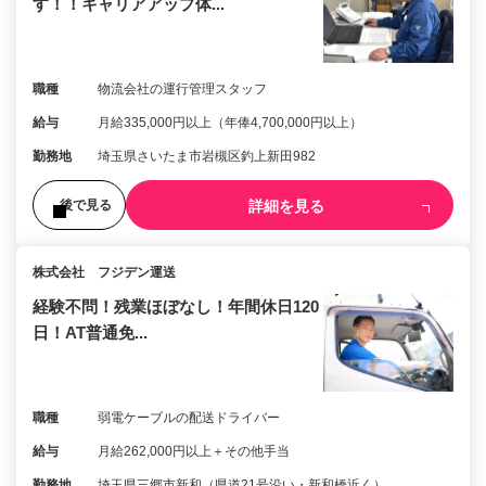
す！！キャリアアップ体...
職種
物流会社の運行管理スタッフ
給与
月給335,000円以上（年俸4,700,000円以上）
勤務地
埼玉県さいたま市岩槻区釣上新田982
詳細を見る
後で見る
株式会社 フジデン運送
経験不問！残業ほぼなし！年間休日120
日！AT普通免...
職種
弱電ケーブルの配送ドライバー
給与
月給262,000円以上＋その他手当
勤務地
埼玉県三郷市新和（県道21号沿い・新和橋近く）