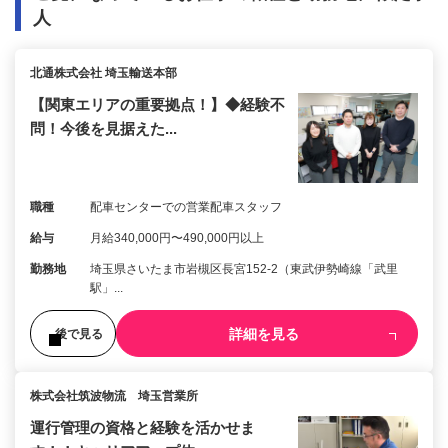
人
北通株式会社 埼玉輸送本部
【関東エリアの重要拠点！】◆経験不
問！今後を見据えた...
職種
配車センターでの営業配車スタッフ
給与
月給340,000円〜490,000円以上
勤務地
埼玉県さいたま市岩槻区長宮152-2（東武伊勢崎線「武里
駅」...
詳細を見る
後で見る
株式会社筑波物流 埼玉営業所
運行管理の資格と経験を活かせま