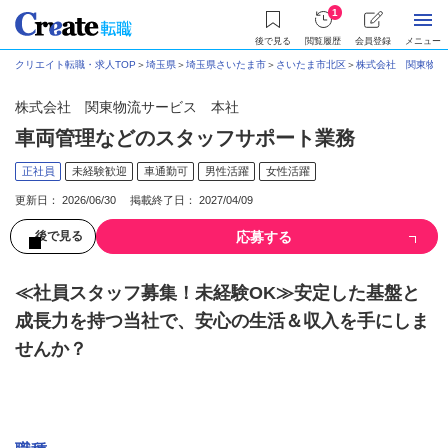
1
後で見る
閲覧履歴
会員登録
メニュー
クリエイト転職・求人TOP
＞
埼玉県
＞
埼玉県さいたま市
＞
さいたま市北区
＞
株式会社 関東物流
株式会社 関東物流サービス 本社
車両管理などのスタッフサポート業務
正社員
未経験歓迎
車通勤可
男性活躍
女性活躍
更新日： 2026/06/30 掲載終了日： 2027/04/09
応募する
後で見る
≪社員スタッフ募集！未経験OK≫安定した基盤と
成長力を持つ当社で、安心の生活＆収入を手にしま
せんか？
募集情報