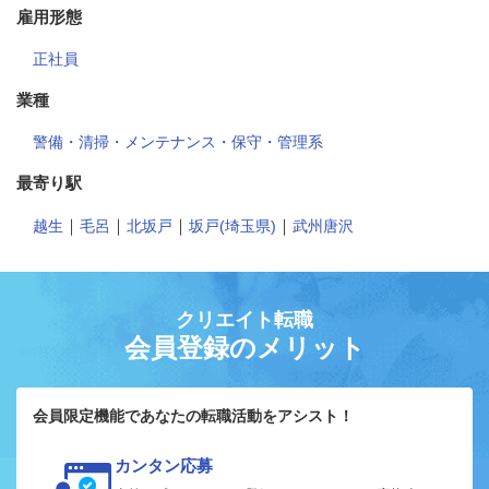
雇用形態
正社員
業種
警備・清掃・メンテナンス・保守・管理系
最寄り駅
｜
｜
｜
｜
越生
毛呂
北坂戸
坂戸(埼玉県)
武州唐沢
クリエイト転職
会員登録のメリット
会員限定機能であなたの転職活動をアシスト！
カンタン応募