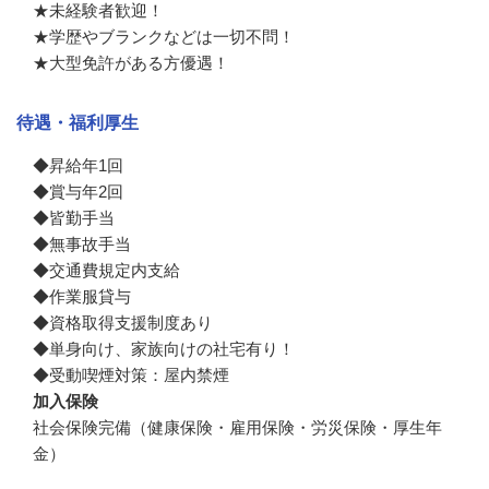
★未経験者歓迎！

★学歴やブランクなどは一切不問！

★大型免許がある方優遇！
待遇・福利厚生
◆昇給年1回

◆賞与年2回

◆皆勤手当

◆無事故手当

◆交通費規定内支給

◆作業服貸与

◆資格取得支援制度あり

◆単身向け、家族向けの社宅有り！

◆受動喫煙対策：屋内禁煙
加入保険
社会保険完備（健康保険・雇用保険・労災保険・厚生年
金）