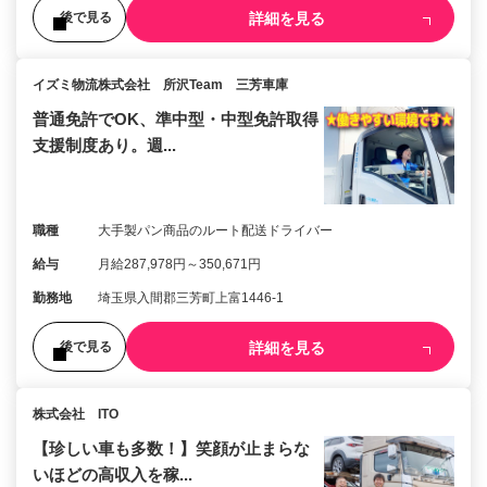
詳細を見る
後で見る
イズミ物流株式会社 所沢Team 三芳車庫
普通免許でOK、準中型・中型免許取得
支援制度あり。週...
職種
大手製パン商品のルート配送ドライバー
給与
月給287,978円～350,671円
勤務地
埼玉県入間郡三芳町上富1446-1
詳細を見る
後で見る
株式会社 ITO
【珍しい車も多数！】笑顔が止まらな
いほどの高収入を稼...