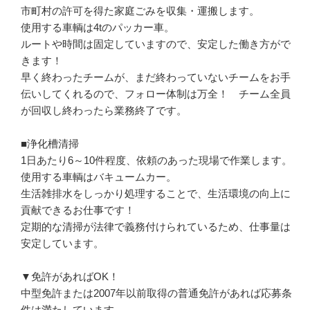
市町村の許可を得た家庭ごみを収集・運搬します。

使用する車輌は4tのパッカー車。

ルートや時間は固定していますので、安定した働き方がで
きます！

早く終わったチームが、まだ終わっていないチームをお手
伝いしてくれるので、フォロー体制は万全！　チーム全員
が回収し終わったら業務終了です。

■浄化槽清掃

1日あたり6～10件程度、依頼のあった現場で作業します。

使用する車輌はバキュームカー。

生活雑排水をしっかり処理することで、生活環境の向上に
貢献できるお仕事です！

定期的な清掃が法律で義務付けられているため、仕事量は
安定しています。

▼免許があればOK！

中型免許または2007年以前取得の普通免許があれば応募条
件は満たしています。
