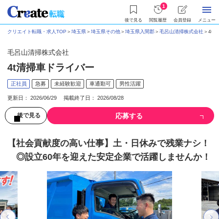
1
後で見る
閲覧履歴
会員登録
メニュー
クリエイト転職・求人TOP
＞
埼玉県
＞
埼玉県その他
＞
埼玉県入間郡
＞
毛呂山清掃株式会社
＞
4t
毛呂山清掃株式会社
4t清掃車ドライバー
正社員
急募
未経験歓迎
車通勤可
男性活躍
更新日： 2026/06/29 掲載終了日： 2026/08/28
応募する
後で見る
【社会貢献度の高い仕事】土・日休みで残業ナシ！
◎設立60年を迎えた安定企業で活躍しませんか！