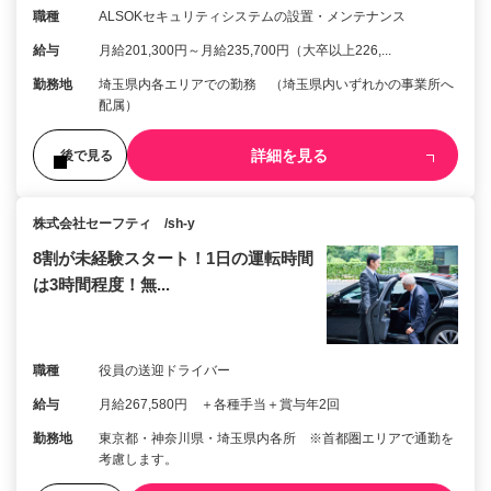
職種
ALSOKセキュリティシステムの設置・メンテナンス
給与
月給201,300円～月給235,700円（大卒以上226,...
勤務地
埼玉県内各エリアでの勤務 （埼玉県内いずれかの事業所へ
配属）
詳細を見る
後で見る
株式会社セーフティ /sh-y
8割が未経験スタート！1日の運転時間
は3時間程度！無...
職種
役員の送迎ドライバー
給与
月給267,580円 ＋各種手当＋賞与年2回
勤務地
東京都・神奈川県・埼玉県内各所 ※首都圏エリアで通勤を
考慮します。