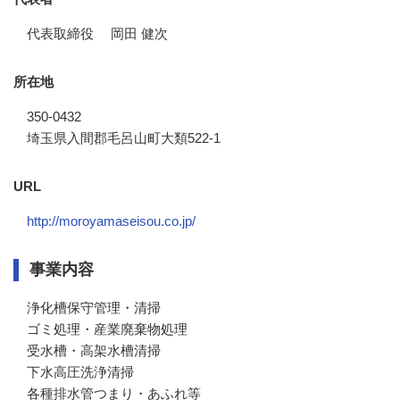
代表取締役 岡田 健次
所在地
350-0432
埼玉県入間郡毛呂山町大類522-1
URL
http://moroyamaseisou.co.jp/
事業内容
浄化槽保守管理・清掃

ゴミ処理・産業廃棄物処理

受水槽・高架水槽清掃

下水高圧洗浄清掃

各種排水管つまり・あふれ等
