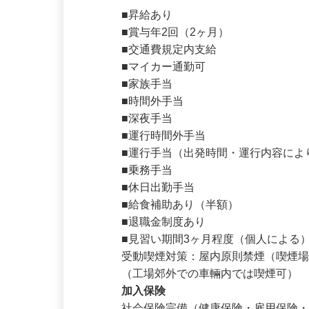
待遇・福利厚生
■昇給あり

■賞与年2回（2ヶ月）

■交通費規定内支給

■マイカー通勤可

■家族手当

■時間外手当

■深夜手当

■運行時間外手当

■運行手当（出発時間・運行内容によ
■乗務手当

■休日出勤手当

■給食補助あり（半額）

■退職金制度あり

■見習い期間3ヶ月程度（個人による）
受動喫煙対策：屋内原則禁煙（喫煙場
（工場郊外での車輛内では喫煙可）