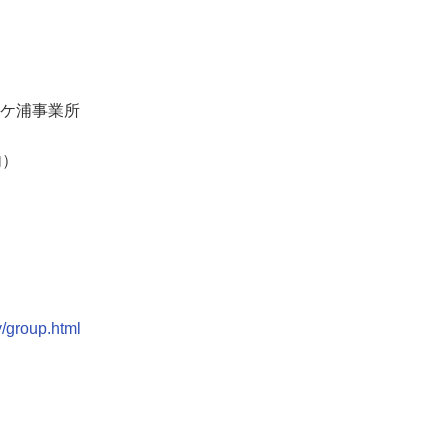
ケ浦事業所

内）
分
ny/group.html