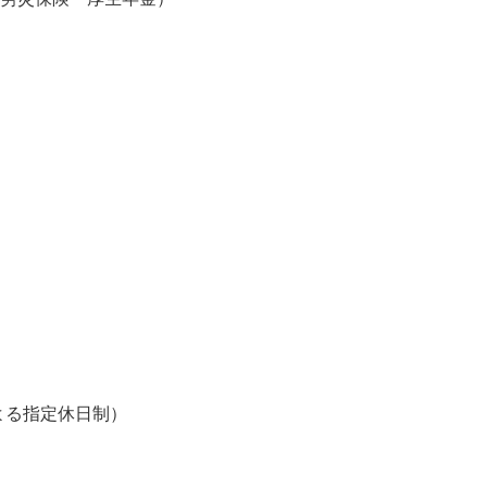
・労災保険・厚生年金）
よる指定休日制）
