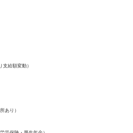
り支給額変動）



所あり）　　
