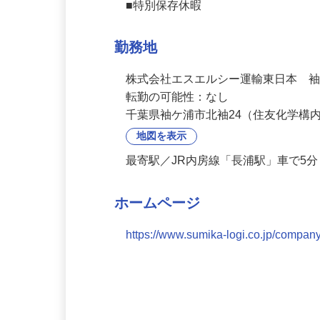
■有給休暇

■慶弔休暇

■特別保存休暇
勤務地
株式会社エスエルシー運輸東日本　袖
転勤の可能性：なし
千葉県袖ケ浦市北袖24（住友化学構
地図を表示
最寄駅／JR内房線「長浦駅」車で5
ホームページ
https://www.sumika-logi.co.jp/compa