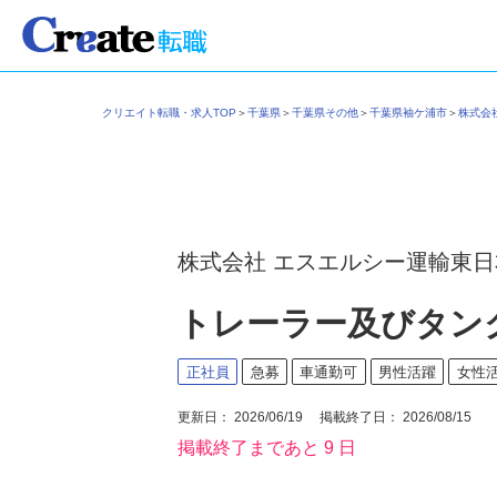
クリエイト転職・求人TOP
＞
千葉県
＞
千葉県その他
＞
千葉県袖ケ浦市
＞
株式
株式会社 エスエルシー運輸東
トレーラー及びタン
正社員
急募
車通勤可
男性活躍
女性
更新日： 2026/06/19 掲載終了日： 2026/08/15
掲載終了まであと 9 日