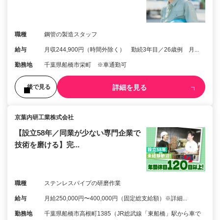
職種
鋼管の製造スタッフ
給与
月収244,900円（時間外除く） 勤続3年目／26歳例 月...
勤務地
千葉県船橋市栄町 ※車通勤可
詳細を見る
後で見る
京葉内研工業株式会社
【設立58年／同業が少ない専門企業で
技術を磨ける】完...
職種
ステンレスパイプの研磨作業
給与
月給250,000円〜400,000円（固定総支給額）※詳細...
勤務地
千葉県船橋市高根町1385（JR総武線「東船橋」駅から車で