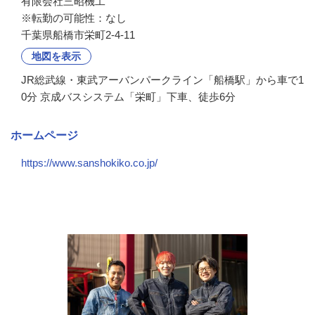
有限会社三昭機工

※転勤の可能性：なし
千葉県船橋市栄町2-4-11
地図を表示
JR総武線・東武アーバンパークライン「船橋駅」から車で1
0分 京成バスシステム「栄町」下車、徒歩6分
ホームページ
https://www.sanshokiko.co.jp/
会社の特徴・魅力