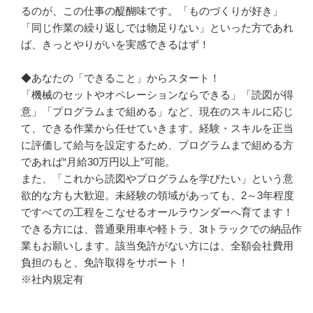
るのが、この仕事の醍醐味です。「ものづくりが好き」
「同じ作業の繰り返しでは物足りない」といった方であれ
ば、きっとやりがいを実感できるはず！

◆あなたの「できること」からスタート！

「機械のセットやオペレーションならできる」「読図が得
意」「プログラムまで組める」など、現在のスキルに応じ
て、できる作業から任せていきます。経験・スキルを正当
に評価して給与を設定するため、プログラムまで組める方
であれば“月給30万円以上”可能。

また、「これから読図やプログラムを学びたい」という意
欲的な方も大歓迎。未経験の領域があっても、2～3年程度
ですべての工程をこなせるオールラウンダーへ育てます！

できる方には、普通乗用車や軽トラ、3tトラックでの納品作
業もお願いします。該当免許がない方には、全額会社費用
負担のもと、免許取得をサポート！

※社内規定有
