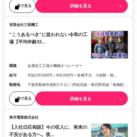
詳細を見る
後で見る
有限会社三昭機工
“こうあるべき”に捉われない令和の工
場【平均年齢33...
職種
金属加工工場の機械オペレーター
給与
月給230,000円～400,000円＋各種手当 ※経験・能...
勤務地
千葉県船橋市栄町2-4-11／JR総武線・東武野田線「船橋駅...
詳細を見る
後で見る
東洋電業株式会社
【入社日応相談】今の収入に、将来の
不安がある方へ。夜...