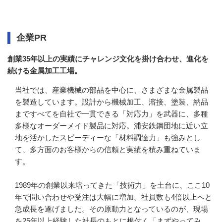
企業情報
企業PR
創業35年以上の実績にチャレンジ文化を掛け合わせ、進化を
続ける金属加工工場。
当社では、産業機械の部品を中心に、さまざまな金属製品
を製造しています。設計から機械加工、溶接、塗装、納品
まですべてを自社で一貫できる「対応力」を武器に、多種
多様なオーダーメイド製品に対応。浦安鉄鋼団地に近い立
地を活かしたスピーディーな「材料調達力」も強みとし
て、多方面のお客様からの信頼と実績を積み重ねていま
す。

1989年の創業以来培ってきた「技術力」を土台に、ここ10
年で問い合わせや受注は大幅に増加。社員数も4倍以上へと
急成長を遂げました。その原動力となっているのが、現場
を25年以上経験した社長のもとに根付く「まずやってみ