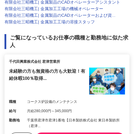
有限会社三昭機工| 金属製品のCADオペレーターアシスタント
有限会社三昭機工| 金属加工工場の機械オペレーター
有限会社三昭機工| 金属製品のCADオペレーターおよび資...
有限会社三昭機工| 金属加工工場の溶接スタッフ
ご覧になっているお仕事の職種と勤務地に似た求
人
千代田興業株式会社 君津営業所
未経験の方も無資格の方も大歓迎！有
給休暇100％取得...
職種
コークス炉設備のメンテナンス
給与
月給280,000円～345,000円
勤務地
千葉県君津市君津1番地【日本製鉄株式会社 東日本製鉄所
（君津...