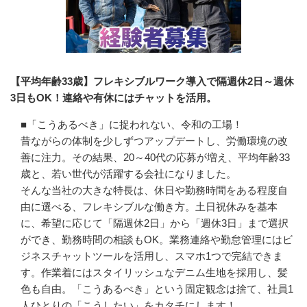
【平均年齢33歳】フレキシブルワーク導入で隔週休2日～週休
3日もOK！連絡や有休にはチャットを活用。
■「こうあるべき」に捉われない、令和の工場！

昔ながらの体制を少しずつアップデートし、労働環境の改
善に注力。その結果、20～40代の応募が増え、平均年齢33
歳と、若い世代が活躍する会社になりました。

そんな当社の大きな特長は、休日や勤務時間をある程度自
由に選べる、フレキシブルな働き方。土日祝休みを基本
に、希望に応じて「隔週休2日」から「週休3日」まで選択
ができ、勤務時間の相談もOK。業務連絡や勤怠管理にはビ
ジネスチャットツールを活用し、スマホ1つで完結できま
す。作業着にはスタイリッシュなデニム生地を採用し、髪
色も自由。「こうあるべき」という固定観念は捨て、社員1
人ひとりの「こうしたい」をカタチにします！
