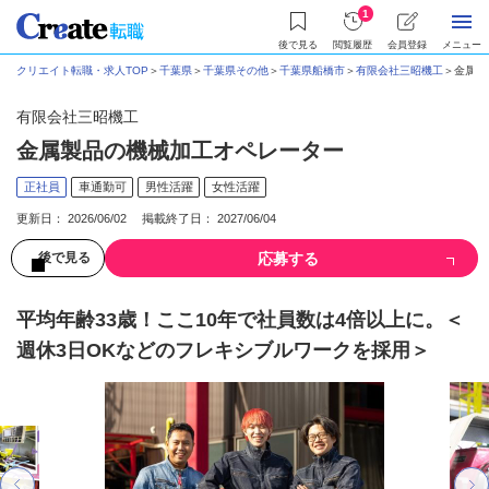
1
後で見る
閲覧履歴
会員登録
メニュー
クリエイト転職・求人TOP
＞
千葉県
＞
千葉県その他
＞
千葉県船橋市
＞
有限会社三昭機工
＞
金属製
有限会社三昭機工
金属製品の機械加工オペレーター
正社員
車通勤可
男性活躍
女性活躍
更新日： 2026/06/02 掲載終了日： 2027/06/04
応募する
後で見る
平均年齢33歳！ここ10年で社員数は4倍以上に。＜
週休3日OKなどのフレキシブルワークを採用＞