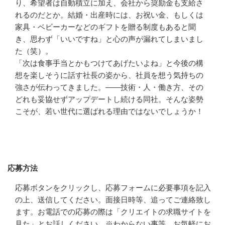
り、希望者は自動積立に加え、会社から奨励金も支給さ
れるのだとか。結婚・出産時には、お祝い金、もしくは
家具・ベビーカーなどのギフトを贈る制度もあると聞
き、思わず「いいですね」と心の声が漏れてしまいまし
た（笑）。

「次は食事手当とかもつけてあげたいよね」と今後の構
想を楽しそうに話す社長の姿から、社員を想う気持ちの
強さが伝わってきました。――技術・人・働き方、その
どれも妥協せずアップデートし続ける同社。そんな姿勢
こそが、若い世代に選ばれる理由ではないでしょうか！
応募方法
応募方法
応募ボタンをクリックし、応募フォームに必要事項を記入
の上、送信してください。面接日時等、追ってご連絡致し
ます。お電話での応募の際は「クリエイトの求職サイトを
見た」とお話しください。※わからない事等、お気軽にお