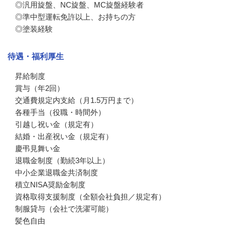
◎汎用旋盤、NC旋盤、MC旋盤経験者

◎準中型運転免許以上、お持ちの方

◎塗装経験
待遇・福利厚生
昇給制度

賞与（年2回）

交通費規定内支給（月1.5万円まで）

各種手当（役職・時間外）

引越し祝い金（規定有）

結婚・出産祝い金（規定有）

慶弔見舞い金

退職金制度（勤続3年以上）

中小企業退職金共済制度

積立NISA奨励金制度

資格取得支援制度（全額会社負担／規定有）

制服貸与（会社で洗濯可能）

髪色自由
