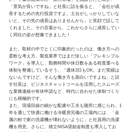
「景気が良いですね」と社長に話を振ると、「会社が成
長するための先行投資ですよ。土台がしっかりしていな
いと、その先の成長はありませんから」と笑顔で話して
くれました。その言葉から、これからさらに成長してい
く同社の姿が想像できました！

また、取材の中でとくに印象的だったのは、働き方への
柔軟な考え方。製造業界ではまだ珍しい「フレキシブル
ワーク」を導入し、勤務時間や休日数をある程度選べる
体制を整備しているそう。「週休3日もOK。まだ実績は
ないんですけど、そんな働き方も面白いですよね」と話
す社長は、ビジネスチャットツールを活用したスムーズ
な業務連絡や有休申請など、時代に合わせた体制づくり
にも積極的です。

また、現場目線の細かな配慮や工夫も随所に感じられ、1
年を通して快適に働ける冷暖房完備の工場内には、「金
属の粉で家の洗濯機が壊れないように」と社員用の洗濯
機を用意。さらに、積立NISA奨励金制度も導入してお