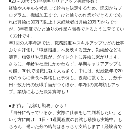
■20～30代での早期キャリアアップ実績多数！

経験やスキルを考慮して給与を決定するため、読図からプ
ログラム、機械加工まで、ひと通りの作業ができる方であ
れば月給は30万円以上！未経験者は月給23万円からです
が、3年程度でひと通りの作業を習得できるように育ててい
く方針です。

年1回の人事考課では、職務態度やスキルアップなどの仕事
ぶりを評価し「職務階級」へ反映するほか、勤続給なども
加算。頑張りや成長が、ダイレクトに昇給に繋がります。

さらに、年齢や社歴にかかわらず、早期キャリアアップも
可能。30代で役職に就く人も多く、中には、勤続数年で20
代のうちに班長へ昇格した事例も。役職に就くと、月数千
円～数万円の役職手当がつくほか、年2回の賞与額もアッ
プ。業績に応じた決算賞与も！

■まずは「お試し勤務」から！

「自分に合っているか、実際に仕事をして判断したい」と
いう方に向け、1日～1週間程度のお試し勤務も実施中。も
ちろん、働いた分の給与はきっちり支給します！経験者で