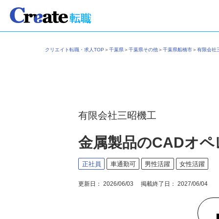
クリエイト転職・求人TOP
＞
千葉県
＞
千葉県その他
＞
千葉県船橋市
＞
有限会
有限会社三昭機工
金属製品のCADオ
正社員
車通勤可
男性活躍
女性活躍
更新日： 2026/06/03 掲載終了日： 2027/06/04