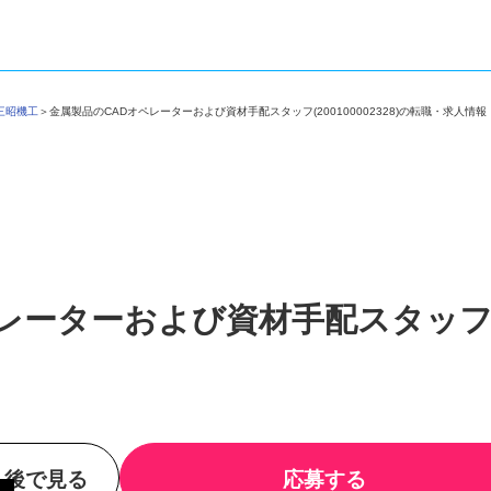
社三昭機工
＞
金属製品のCADオペレーターおよび資材手配スタッフ(200100002328)の転職・求人
ペレーターおよび資材手配スタッ
後で見る
応募する