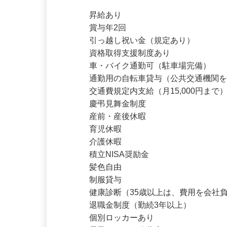
待遇・福利厚生
昇給あり

賞与年2回

引っ越し祝い金（規定あり）

資格取得支援制度あり

車・バイク通勤可（駐車場完備）

通勤用の自転車貸与（公共交通機関を
交通費規定内支給（月15,000円まで）
慶弔見舞金制度

産前・産後休暇

育児休暇

介護休暇

積立NISA奨励金

髪色自由

制服貸与

健康診断（35歳以上は、費用を会社