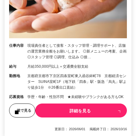
仕事内容
現場責任者として接客・スタッフ管理・調理サポート、店舗
の運営業務全般をお願いします。 ◎新メニューの考案、企画
◎スタッフ管理 ◎調理、仕込み ◎接…
給与
月給350,000円以上＋交通費全額支給
勤務地
京都府京都市下京区四条室町東入函谷鉾町78 京都経済セン
ター SUINA室町1F（地下鉄「四条」駅・阪急「烏丸」駅よ
り徒歩1分 ※26番出口直結）
応募資格
学歴・年齢・性別不問 ★未経験やブランクがある方もOK
詳細を見る
後で見る
更新日： 2026/06/01 掲載終了日： 2026/10/16