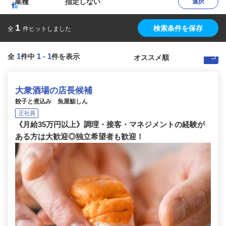
業種
指定しない
選択
1
検索条件を保存
全
件ヒットしました
1
1
-
1
全
件中
件を表示
大衆酒場の店長候補
餃子と煮込み 魚屋鮨しん
正社員
《月給35万円以上》調理・接客・マネジメントの経験が
ある方は大歓迎◎独立希望者も歓迎！