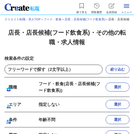
後で見る
閲覧履歴
会員登録
メニュー
クリエイト転職・求人TOP
＞
フード・飲食
＞
店長・店長候補(フード飲食系)
＞
店長・店長候補(フ
店長・店長候補(フード飲食系)・その他の転
職・求人情報
検索条件の設定
絞り込む
フード・飲食(店長・店長候補(フ
職種
選択
ード飲食系))
エリア
指定しない
選択
条件
年齢不問
選択