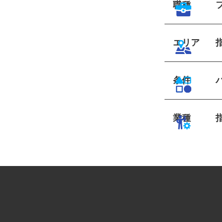
職種
エリア
条件
業種