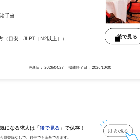
理整頓 ・その他付随する諸業務 ホテル内
円＋諸手当
後で見
方（目安：JLPT［N2以上］）
更新日： 2026/04/27 掲載終了日： 2026/10/30
1
気になる求人は
「
後で見る
」で保存！