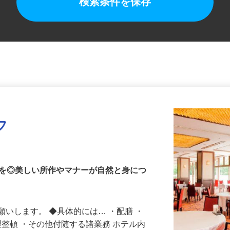
検索条件を保存
フ
客を◎美しい所作やマナーが自然と身につ
願いします。 ◆具体的には… ・配膳 ・