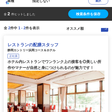
業種
指定しない
選択
2
検索条件を保存
全
件ヒットしました
2
1
-
2
全
件中
件を表示
レストランの配膳スタッフ
静岡カントリー浜岡コース＆ホテル
正社員
ホテル内レストランでワンランク上の接客を◎美しい所
作やマナーが自然と身につけられるのが魅力です！