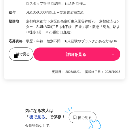
◎スタッフ管理 ◎調理、仕込み ◎接…
給与
月給350,000円以上＋交通費全額支給
勤務地
京都府京都市下京区四条室町東入函谷鉾町78 京都経済セン
ター SUINA室町1F（地下鉄「四条」駅・阪急「烏丸」駅よ
り徒歩1分 ※26番出口直結）
応募資格
学歴・年齢・性別不問 ★未経験やブランクがある方もOK
詳細を見る
後で見る
更新日： 2026/06/01 掲載終了日： 2026/10/16
1
気になる求人は
「
後で見る
」で保存！
会員登録なしで、