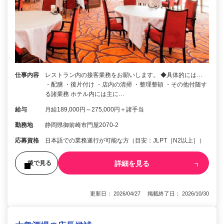
仕事内容
レストラン内の接客業務をお願いします。 ◆具体的には…
・配膳 ・後片付け ・店内の清掃 ・整理整頓 ・その他付随す
る諸業務 ホテル内には主に…
給与
月給189,000円～275,000円＋諸手当
勤務地
静岡県御前崎市門屋2070-2
応募資格
日本語での業務遂行が可能な方（目安：JLPT［N2以上］）
詳細を見る
後で見る
更新日： 2026/04/27 掲載終了日： 2026/10/30