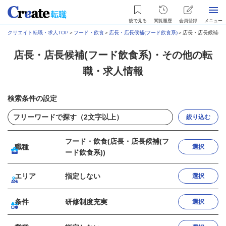
後で見る
閲覧履歴
会員登録
メニュー
クリエイト転職・求人TOP
＞
フード・飲食
＞
店長・店長候補(フード飲食系)
＞
店長・店長候補(フ
店長・店長候補(フード飲食系)・その他の転
職・求人情報
検索条件の設定
絞り込む
フード・飲食(店長・店長候補(フ
職種
選択
ード飲食系))
エリア
指定しない
選択
条件
研修制度充実
選択