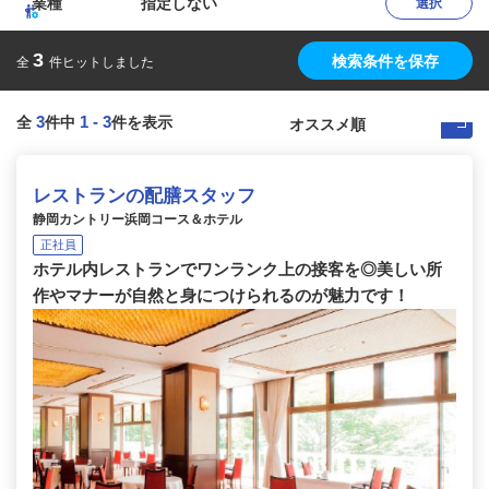
業種
指定しない
選択
3
検索条件を保存
全
件ヒットしました
3
1
-
3
全
件中
件を表示
レストランの配膳スタッフ
静岡カントリー浜岡コース＆ホテル
正社員
ホテル内レストランでワンランク上の接客を◎美しい所
作やマナーが自然と身につけられるのが魅力です！