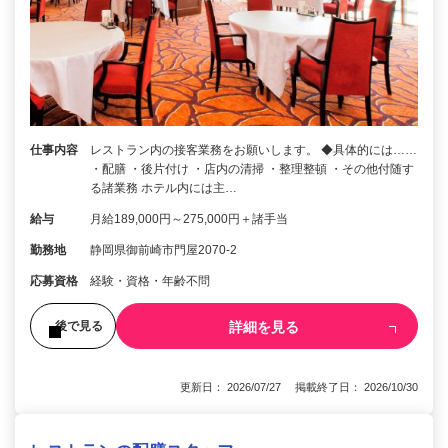
仕事内容
レストラン内の接客業務をお願いします。 ◆具体的には……
・配膳 ・後片付け ・店内の清掃 ・整理整頓 ・その他付随す
る諸業務 ホテル内には主…
給与
月給189,000円～275,000円＋諸手当
勤務地
静岡県御前崎市門屋2070-2
応募資格
経験・資格・年齢不問
詳細を見る
後で見る
更新日： 2026/07/27 掲載終了日： 2026/10/30