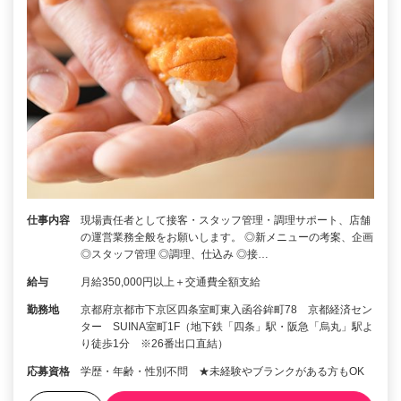
仕事内容
現場責任者として接客・スタッフ管理・調理サポート、店舗
の運営業務全般をお願いします。 ◎新メニューの考案、企画
◎スタッフ管理 ◎調理、仕込み ◎接…
給与
月給350,000円以上＋交通費全額支給
勤務地
京都府京都市下京区四条室町東入函谷鉾町78 京都経済セン
ター SUINA室町1F（地下鉄「四条」駅・阪急「烏丸」駅よ
り徒歩1分 ※26番出口直結）
応募資格
学歴・年齢・性別不問 ★未経験やブランクがある方もOK