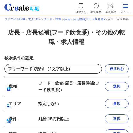
後で見る
閲覧履歴
会員登録
メニュー
クリエイト転職・求人TOP
＞
フード・飲食
＞
店長・店長候補(フード飲食系)
＞
店長・店長候補(フ
店長・店長候補(フード飲食系)・その他の転
職・求人情報
検索条件の設定
絞り込む
フード・飲食(店長・店長候補(フ
職種
選択
ード飲食系))
エリア
指定しない
選択
条件
月給 15万円以上
選択