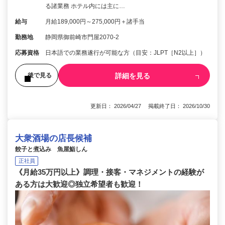
る諸業務 ホテル内には主に…
給与
月給189,000円～275,000円＋諸手当
勤務地
静岡県御前崎市門屋2070-2
応募資格
日本語での業務遂行が可能な方（目安：JLPT［N2以上］）
詳細を見る
後で見る
更新日： 2026/04/27 掲載終了日： 2026/10/30
大衆酒場の店長候補
餃子と煮込み 魚屋鮨しん
正社員
《月給35万円以上》調理・接客・マネジメントの経験が
ある方は大歓迎◎独立希望者も歓迎！