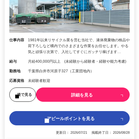
仕事内容
1981年以来リサイクル業を営む当社で、液体廃棄物の検品や
荷下ろしなど構内でのさまざまな作業をお任せします。やる
気と頑張り次第で、入社してすぐにガッチリ稼げます…
給与
月給400,000円以上 (未経験から経験者・経験や能力考慮)
勤務地
千葉県白井市河原子327（工業団地内）
応募資格
未経験者歓迎
詳細を見る
後で見る
アピールポイントを見る
更新日： 2026/07/21 掲載終了日： 2026/08/28