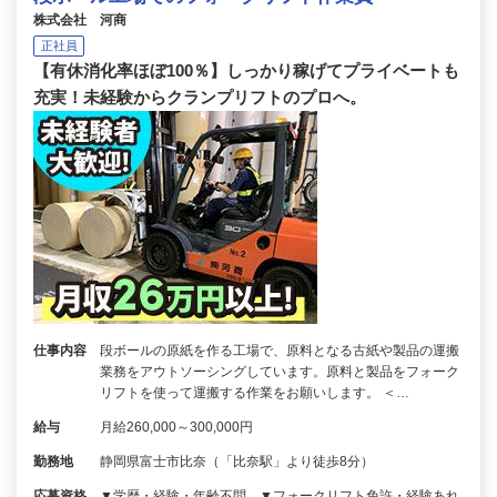
株式会社 河商
正社員
【有休消化率ほぼ100％】しっかり稼げてプライベートも
充実！未経験からクランプリフトのプロへ。
仕事内容
段ボールの原紙を作る工場で、原料となる古紙や製品の運搬
業務をアウトソーシングしています。原料と製品をフォーク
リフトを使って運搬する作業をお願いします。 ＜…
給与
月給260,000～300,000円
勤務地
静岡県富士市比奈（「比奈駅」より徒歩8分）
応募資格
▼学歴・経験・年齢不問 ▼フォークリフト免許・経験あれ