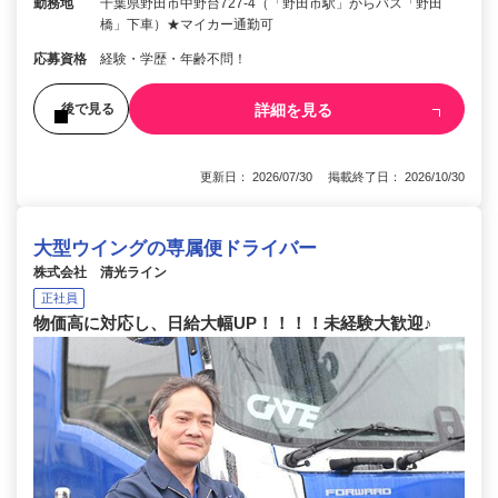
勤務地
千葉県野田市中野台727-4（「野田市駅」からバス「野田
橋」下車）★マイカー通勤可
応募資格
経験・学歴・年齢不問！
詳細を見る
後で見る
更新日： 2026/07/30 掲載終了日： 2026/10/30
大型ウイングの専属便ドライバー
株式会社 清光ライン
正社員
物価高に対応し、日給大幅UP！！！！未経験大歓迎♪