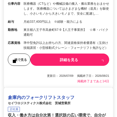
仕事内容
医療機器（CTなど）や機械設備の搬入・搬出業務をおまかせ
します。 医療機器についてはさまざまな機材（道具）を駆使
し、小さいモノから大きいモノまで、安全に配慮し…
給与
月給337,400円以上 ※経験・能力による
勤務地
東京都八王子市高倉町67-9【八王子事業所】 ☆車・バイク
通勤可
応募資格
準中型免許以上お持ちの方、関連資格保持者優遇有（玉掛け
技能講習・小型移動式クレーン・フォークリフト免許など）
詳細を見る
後で見る
更新日： 2026/07/09 掲載終了日： 2026/08/21
掲載終了まであと14日
倉庫内のフォークリフトスタッフ
セイワロジスティクス株式会社 茨城営業所
正社員
収入・働き方は自分次第！選択肢の広い環境で、自分が