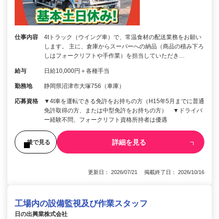
仕事内容
4tトラック（ウイング車）で、常温食材の配送業務をお願い
します。 主に、倉庫からスーパーへの納品（商品の積み下ろ
しはフォークリフトや手作業）を担当していただき…
給与
日給10,000円＋各種手当
勤務地
静岡県沼津市大塚756（車庫）
応募資格
▼4t車を運転できる免許をお持ちの方（H15年5月までに普通
免許取得の方、または中型免許をお持ちの方） ▼ドライバ
ー経験不問、フォークリフト資格所持者は優遇
詳細を見る
後で見る
更新日： 2026/07/21 掲載終了日： 2026/10/16
工場内の設備監視及び作業スタッフ
日の出興業株式会社