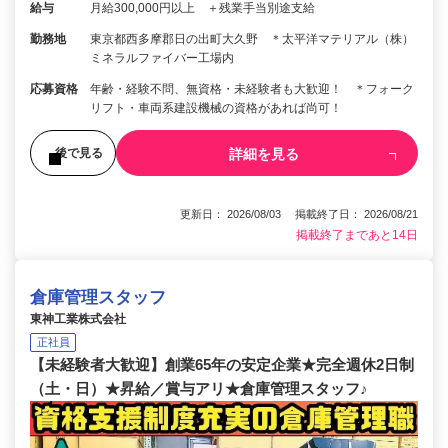
給与
月給300,000円以上 ＋残業手当別途支給
勤務地
東京都西多摩郡日の出町大久野 ＊太平洋マテリアル（株）
ミネラルファイバー工場内
応募資格
年齢・経験不問、無資格・未経験者も大歓迎！ ＊フォーク
リフト・車両系建設機械の資格があれば尚可！
詳細を見る
後で見る
更新日： 2026/08/03 掲載終了日： 2026/08/21
掲載終了まであと14日
倉庫管理スタッフ
東神工業株式会社
正社員
【未経験者大歓迎】創業65年の安定企業★完全週休2日制
（土・日）★昇給／賞与アリ★倉庫管理スタッフ♪