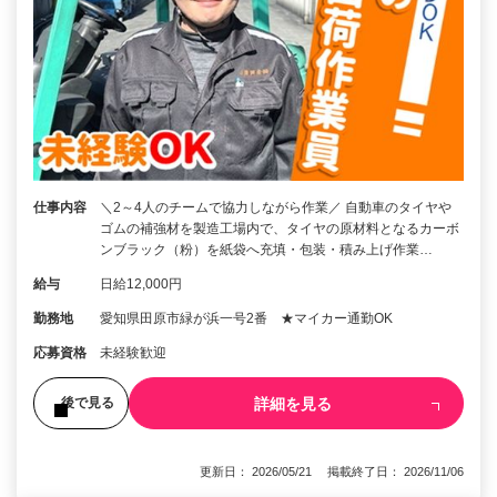
仕事内容
＼2～4人のチームで協力しながら作業／ 自動車のタイヤや
ゴムの補強材を製造工場内で、タイヤの原材料となるカーボ
ンブラック（粉）を紙袋へ充填・包装・積み上げ作業…
給与
日給12,000円
勤務地
愛知県田原市緑が浜一号2番 ★マイカー通勤OK
応募資格
未経験歓迎
詳細を見る
後で見る
更新日： 2026/05/21 掲載終了日： 2026/11/06