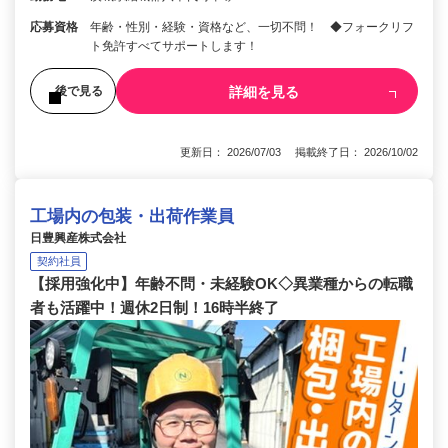
応募資格
年齢・性別・経験・資格など、一切不問！ ◆フォークリフ
ト免許すべてサポートします！
詳細を見る
後で見る
更新日： 2026/07/03 掲載終了日： 2026/10/02
工場内の包装・出荷作業員
日豊興産株式会社
契約社員
【採用強化中】年齢不問・未経験OK◇異業種からの転職
者も活躍中！週休2日制！16時半終了