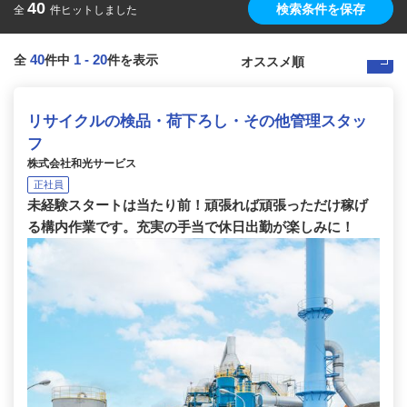
40
検索条件を保存
全
件ヒットしました
40
1
-
20
全
件中
件を表示
リサイクルの検品・荷下ろし・その他管理スタッ
フ
株式会社和光サービス
正社員
未経験スタートは当たり前！頑張れば頑張っただけ稼げ
る構内作業です。充実の手当で休日出勤が楽しみに！