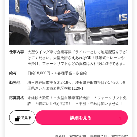
仕事内容
大型ウイング車で企業専属ドライバーとして地場配送を手が
けてください。大型免許さえあればOK！移動式クレーンや
玉掛け、フォークリフトなどの資格は入社後に取得できま…
給与
日給18,000円～＋各種手当＋歩合給
勤務地
埼玉県戸田市美女木2-19-6、埼玉県戸田市笹目7-17-20、埼
玉県さいたま市岩槻区横根1120-1
応募資格
未経験大歓迎！＊大型自動車運転免許 ＊フォークリフト免
許 ＊幅広い世代が活躍！ ＊学歴・年齢は問いません！
詳細を見る
後で見る
更新日： 2026/07/29 掲載終了日： 2027/05/07