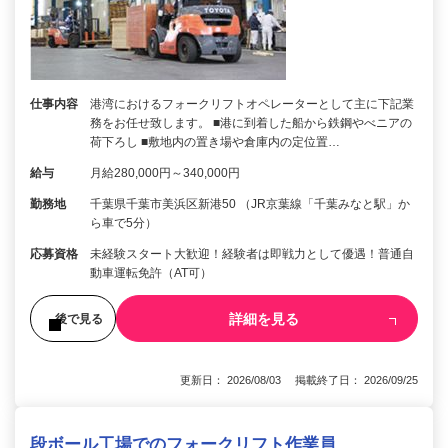
仕事内容
港湾におけるフォークリフトオペレーターとして主に下記業
務をお任せ致します。 ■港に到着した船から鉄鋼やべニアの
荷下ろし ■敷地内の置き場や倉庫内の定位置…
給与
月給280,000円～340,000円
勤務地
千葉県千葉市美浜区新港50 （JR京葉線「千葉みなと駅」か
ら車で5分）
応募資格
未経験スタート大歓迎！経験者は即戦力として優遇！普通自
動車運転免許（AT可）
詳細を見る
後で見る
更新日： 2026/08/03 掲載終了日： 2026/09/25
段ボール工場でのフォークリフト作業員