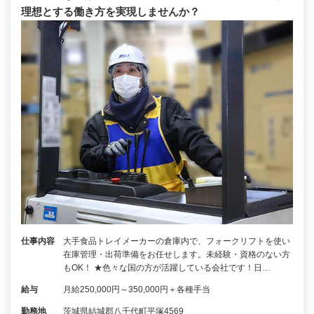
理想とする働き方を実現しませんか？
仕事内容
大手食品トレイメーカーの倉庫内で、フォークリフトを使い
在庫管理・出荷準備をお任せします。未経験・資格のない方
もOK！ ★色々な国の方が活躍している会社です！日…
給与
月給250,000円～350,000円＋各種手当
勤務地
茨城県結城郡八千代町平塚4569