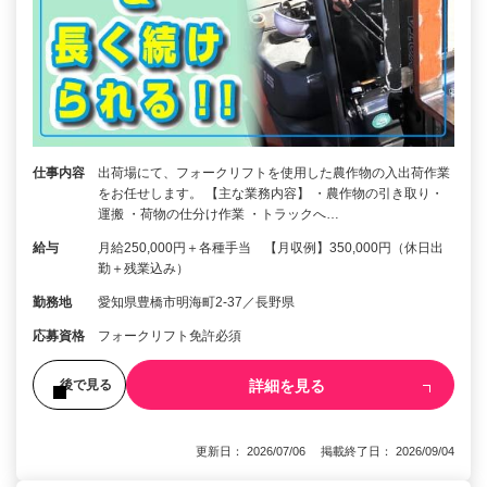
仕事内容
出荷場にて、フォークリフトを使用した農作物の入出荷作業
をお任せします。 【主な業務内容】 ・農作物の引き取り・
運搬 ・荷物の仕分け作業 ・トラックへ…
給与
月給250,000円＋各種手当 【月収例】350,000円（休日出
勤＋残業込み）
勤務地
愛知県豊橋市明海町2-37／長野県
応募資格
フォークリフト免許必須
詳細を見る
後で見る
更新日： 2026/07/06 掲載終了日： 2026/09/04