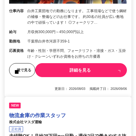
仕事内容
白井工業団地での勤務になります。 工事現場などで使う鋼材
の補修・整備などのお仕事です。 約30名の社員が広い敷地
の中で頑張っています！ ◎フォークリフ…
給与
月収例300,000円～450,000円以上
勤務地
千葉県白井市河原子359-1
応募資格
年齢・性別・学歴不問、フォークリフト・溶接・ガス・玉掛
け・クレーンいずれか資格をお持ちの方優遇
詳細を見る
後で見る
更新日： 2026/08/03 掲載終了日： 2026/09/06
NEW
物流倉庫の作業スタッフ
株式会社マスダ運輸
正社員
未経験OK！月給28万円〜×日勤・週休2日で働きやすさ抜