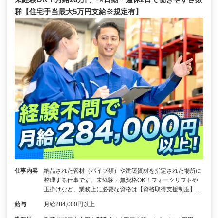
群【住宅手当最大5万円支給※規定有】
仕事内容
納品された管材（パイプ類）や建築資材を指定された場所に
整理する仕事です。未経験・無資格OK！フォークリフトや
玉掛けなど、業務上に必要な資格は【資格取得支援制度】…
給与
月給284,000円以上