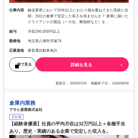
仕事内容
輸送業界において50年以上にわたり積み重ねてきた実績と信
頼。当社の倉庫で安定した収入を得ませんか？ 倉庫に届いた
クライアントの製品（一斗缶、断熱材など）を…
給与
月収280,000円以上
勤務地
埼玉県八潮市浮塚76
応募資格
要普通自動車免許
詳細を見る
後で見る
更新日： 2026/07/24 掲載終了日： 2026/09/26
倉庫内業務
アサヒ産業株式会社
正社員
【経験者優遇】社員の平均月収は32万円以上＋各種手当
あり。歴史・実績のある企業で安定した収入を。