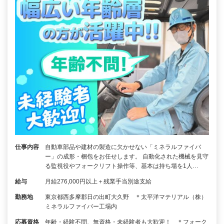
仕事内容
自動車部品や建材の製造に欠かせない「ミネラルファイバ
ー」の成形・梱包をお任せします。 自動化された機械を見守
る監視役やフォークリフト操作等、基本は持ち場を1人…
給与
月給276,000円以上＋残業手当別途支給
勤務地
東京都西多摩郡日の出町大久野 ＊太平洋マテリアル（株）
ミネラルファイバー工場内
応募資格
年齢・経験不問、無資格・未経験者も大歓迎！ ＊フォーク