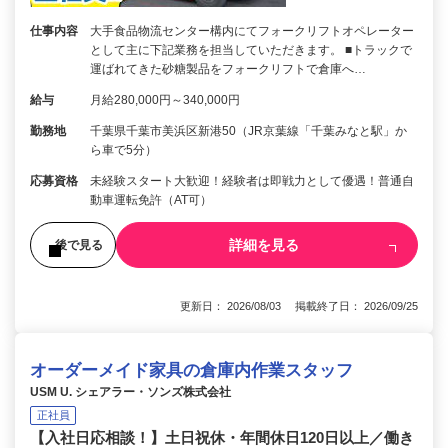
仕事内容
大手食品物流センター構内にてフォークリフトオペレーター
として主に下記業務を担当していただきます。 ■トラックで
運ばれてきた砂糖製品をフォークリフトで倉庫へ…
給与
月給280,000円～340,000円
勤務地
千葉県千葉市美浜区新港50（JR京葉線「千葉みなと駅」か
ら車で5分）
応募資格
未経験スタート大歓迎！経験者は即戦力として優遇！普通自
動車運転免許（AT可）
詳細を見る
後で見る
更新日： 2026/08/03 掲載終了日： 2026/09/25
オーダーメイド家具の倉庫内作業スタッフ
USM U. シェアラー・ソンズ株式会社
正社員
【入社日応相談！】土日祝休・年間休日120日以上／働き