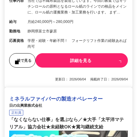
仕事内容
当社では不織布製品を製造しています。今回の募集ではキッ
チンロールの原料となるロール紙のラインでの検品をメイン
に、ロール紙の運搬業務・加工業務を行います。 まず…
給与
月給240,000円～280,000円
勤務地
静岡県富士市蓼原
応募資格
学歴・経験・年齢不問！ フォークリフト作業の経験あれば
尚可
詳細を見る
後で見る
更新日： 2026/06/04 掲載終了日： 2026/09/04
ミネラルファイバーの製造オペレーター
日の出興業株式会社
正社員
「なくならない仕事」を選ぶなら／★大手「太平洋マテ
リアル」協力会社★未経験OK★賞与継続支給