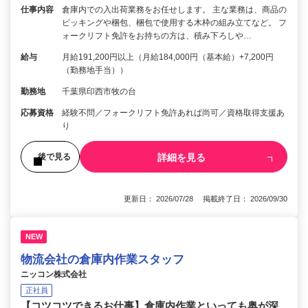
仕事内容
倉庫内での入出荷業務をお任せします。 主な業務は、商品の
ピッキングや梱包、梱包で使用する木枠の組み立てなど。 フ
ォークリフト免許をお持ちの方は、積み下ろしや…
給与
月給191,200円以上（月給184,000円（基本給）+7,200円
（勤務地手当））
勤務地
千葉県印西市牧の台
応募資格
経験不問／フォークリフト免許あれば尚可／資格取得支援あ
り
詳細を見る
後で見る
更新日： 2026/07/28 掲載終了日： 2026/09/30
NEW
物流会社の倉庫内作業スタッフ
ニッコン株式会社
正社員
【コツコツできるお仕事】倉庫内作業といっても奥が深