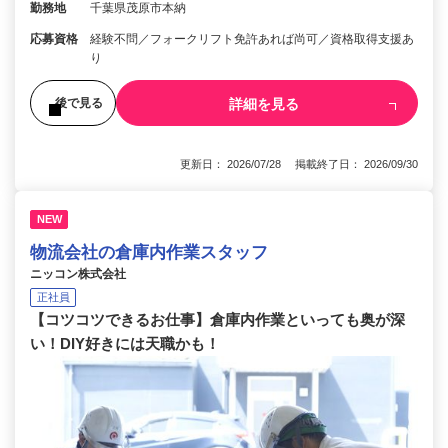
勤務地
千葉県茂原市本納
応募資格
経験不問／フォークリフト免許あれば尚可／資格取得支援あ
り
詳細を見る
後で見る
更新日： 2026/07/28 掲載終了日： 2026/09/30
NEW
物流会社の倉庫内作業スタッフ
ニッコン株式会社
正社員
【コツコツできるお仕事】倉庫内作業といっても奥が深
い！DIY好きには天職かも！