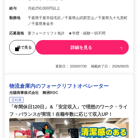
給与
月給250,000円以上
勤務地
千葉県千葉市稲毛区／千葉県山武郡芝山／千葉県九十九里町
／千葉県東金市
応募資格
要フォークリフト免許 ★学歴・経験一切不問
詳細を見る
後で見る
更新日： 2026/07/30 掲載終了日： 2026/09/25
物流倉庫内のフォークリフトオペレーター
光陽商事株式会社 舞洲RDC
正社員
「年間休日120日」＆「安定収入」で理想のワーク・ライ
フ・バランスが実現！在籍年数に応じて収入UP！