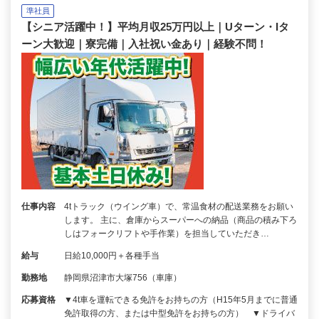
準社員
【シニア活躍中！】平均月収25万円以上｜Uターン・Iタ
ーン大歓迎｜寮完備｜入社祝い金あり｜経験不問！
仕事内容
4tトラック（ウイング車）で、常温食材の配送業務をお願い
します。 主に、倉庫からスーパーへの納品（商品の積み下ろ
しはフォークリフトや手作業）を担当していただき…
給与
日給10,000円＋各種手当
勤務地
静岡県沼津市大塚756（車庫）
応募資格
▼4t車を運転できる免許をお持ちの方（H15年5月までに普通
免許取得の方、または中型免許をお持ちの方） ▼ドライバ