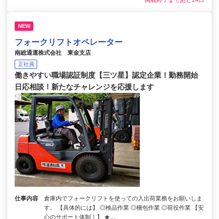
掲載終了まであと14日
NEW
フォークリフトオペレーター
南総通運株式会社 東金支店
正社員
働きやすい職場認証制度【三ツ星】認定企業！勤務開始
日応相談！新たなチャレンジを応援します
仕事内容
倉庫内でフォークリフトを使っての入出荷業務をお願いしま
す。 【具体的には】 ◎検品作業 ◎梱包作業 ◎荷役作業 【安
心のサポート体制！】 ★…