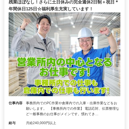
残業ほぼなし！さらに土日休みの完全週休2日制＋祝日＊
年間休日125日☆福利厚生充実しています！
仕事内容
事務所内でのPC作業や倉庫内での入庫・出庫作業などをお
願いします。 【事務所内での作業】 電話応対、伝票整理な
ど一般事務のお仕事がメインです。慣れてき…
給与
月給240,000円以上