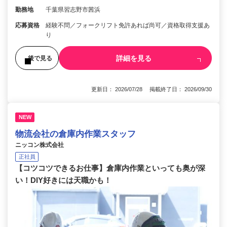
勤務地
千葉県習志野市茜浜
応募資格
経験不問／フォークリフト免許あれば尚可／資格取得支援あ
り
詳細を見る
後で見る
更新日： 2026/07/28 掲載終了日： 2026/09/30
NEW
物流会社の倉庫内作業スタッフ
ニッコン株式会社
正社員
【コツコツできるお仕事】倉庫内作業といっても奥が深
い！DIY好きには天職かも！