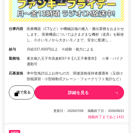
仕事内容
医療機器（CTなど）や機械設備の搬入・搬出業務をおまかせ
します。 医療機器についてはさまざまな機材（道具）を駆使
し、小さいモノから大きいモノまで、安全に配慮し…
給与
月給337,400円以上 ※経験・能力による
勤務地
東京都八王子市高倉町67-9【八王子事業所】 ☆車・バイク
通勤可
応募資格
準中型免許以上お持ちの方、関連資格保持者優遇有（玉掛け
技能講習・小型移動式クレーン・フォークリフト免許など）
詳細を見る
後で見る
更新日： 2026/07/09 掲載終了日： 2026/08/21
掲載終了まであと14日
NEW