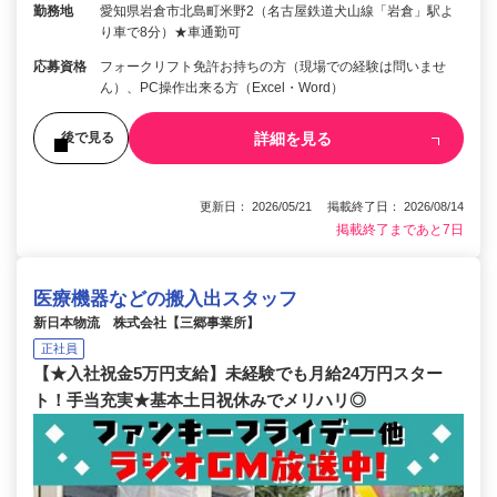
勤務地
愛知県岩倉市北島町米野2（名古屋鉄道犬山線「岩倉」駅よ
り車で8分）★車通勤可
応募資格
フォークリフト免許お持ちの方（現場での経験は問いませ
ん）、PC操作出来る方（Excel・Word）
詳細を見る
後で見る
更新日： 2026/05/21 掲載終了日： 2026/08/14
掲載終了まであと7日
医療機器などの搬入出スタッフ
新日本物流 株式会社【三郷事業所】
正社員
【★入社祝金5万円支給】未経験でも月給24万円スター
ト！手当充実★基本土日祝休みでメリハリ◎