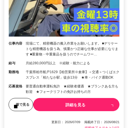
仕事内容
現場にて、精密機器の搬入作業をお願いします。 ■デリケー
トな精密機器を扱う為、慎重かつ正確な仕事が必要になりま
す ■重量物・中重量品を扱うのでチームワー…
給与
月給280,000円以上 ※経験・能力による
勤務地
千葉県柏市船戸1629【柏営業所※倉庫】＜交通＞つくばエク
スプレス「柏たなか駅」徒歩13分 ★車・バイク通勤OK
応募資格
要普通自動車運転免許 ★経験者優遇 ★ブランクある方も
歓迎 ★フォークリフトの免許お持ちの方
詳細を見る
後で見る
更新日： 2026/07/09 掲載終了日： 2026/08/21