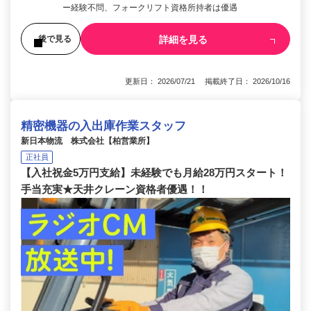
ー経験不問、フォークリフト資格所持者は優遇
詳細を見る
後で見る
更新日： 2026/07/21 掲載終了日： 2026/10/16
精密機器の入出庫作業スタッフ
新日本物流 株式会社【柏営業所】
正社員
【入社祝金5万円支給】未経験でも月給28万円スタート！
手当充実★天井クレーン資格者優遇！！