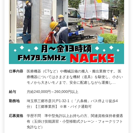
仕事内容
医療機器（CTなど）や機械設備の搬入・搬出業務です。 医
療機器についてはさまざまな機材（道具）を駆使し、小さい
モノから大きいモノまで、安全に配慮しながら運搬し…
給与
月給240,000円～260,000円以上
勤務地
埼玉県三郷市彦川戸1-32-1（「八条橋」バス停より徒歩4
分）【三郷事業所】 ※車・バイク通勤可
応募資格
学歴不問 準中型免許以上お持ちの方、関連資格保持者優遇
有（玉掛け技能講習・小型移動式クレーン・フォークリフト
免許など）