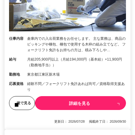
仕事内容
倉庫内での入出荷業務をお任せします。 主な業務は、商品の
ピッキングや梱包、梱包で使用する木枠の組み立てなど。 フ
ォークリフト免許をお持ちの方は、積み下ろしや…
給与
月給205,900円以上（月給194,000円（基本給）+11,900円
（勤務地手当））
勤務地
東京都江東区新木場
応募資格
経験不問／フォークリフト免許あれば尚可／資格取得支援あ
り
詳細を見る
後で見る
更新日： 2026/07/28 掲載終了日： 2026/09/30