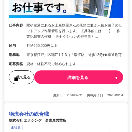
仕事内容
駅や空港にあるお土産物屋さんの店頭に並ぶ人気お菓子のセ
ットアップ作業管理を行います。 【具体的には……】 ・作
業記録書の作成 ・各セクションの担当者と…
給与
月給250,000円以上
勤務地
東京都江戸川区瑞江1-7-3（「瑞江駅」徒歩12分)★車通勤可
応募資格
資格・経験不問で始められます
詳細を見る
後で見る
更新日： 2026/07/31 掲載終了日： 2026/09/04
物流会社の総合職
株式会社 エクシング 名古屋営業所
正社員