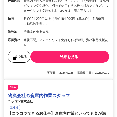
仕事内容
倉庫内での入出荷業務をお任せします。 主な業務は、商品の
ピッキングや梱包、梱包で使用する木枠の組み立てなど。 フ
ォークリフト免許をお持ちの方は、積み下ろしや…
給与
月給191,200円以上（月給184,000円（基本給）+7,200円
（勤務地手当））
勤務地
千葉県佐倉市大作
応募資格
経験不問／フォークリフト免許あれば尚可／資格取得支援あ
り
詳細を見る
後で見る
更新日： 2026/07/28 掲載終了日： 2026/09/30
NEW
物流会社の倉庫内作業スタッフ
ニッコン株式会社
正社員
【コツコツできるお仕事】倉庫内作業といっても奥が深