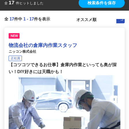
17
検索条件を保存
全
件ヒットしました
17
1
-
17
全
件中
件を表示
NEW
物流会社の倉庫内作業スタッフ
ニッコン株式会社
正社員
【コツコツできるお仕事】倉庫内作業といっても奥が深
い！DIY好きには天職かも！