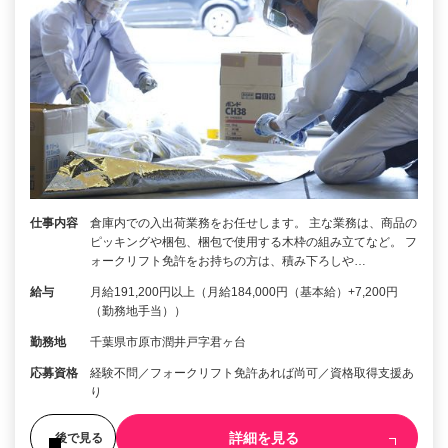
仕事内容
倉庫内での入出荷業務をお任せします。 主な業務は、商品の
ピッキングや梱包、梱包で使用する木枠の組み立てなど。 フ
ォークリフト免許をお持ちの方は、積み下ろしや…
給与
月給191,200円以上（月給184,000円（基本給）+7,200円
（勤務地手当））
勤務地
千葉県市原市潤井戸字君ヶ台
応募資格
経験不問／フォークリフト免許あれば尚可／資格取得支援あ
り
詳細を見る
後で見る