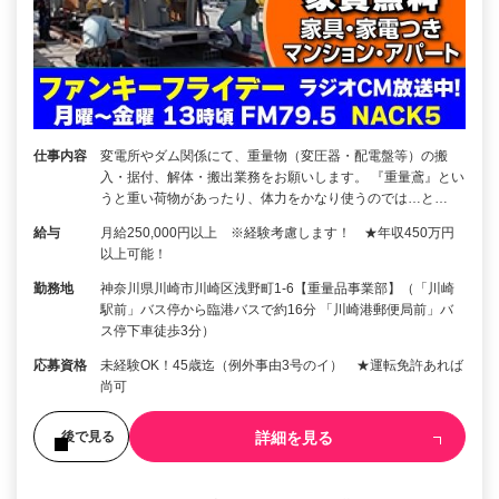
仕事内容
変電所やダム関係にて、重量物（変圧器・配電盤等）の搬
入・据付、解体・搬出業務をお願いします。 『重量鳶』とい
うと重い荷物があったり、体力をかなり使うのでは…と…
給与
月給250,000円以上 ※経験考慮します！ ★年収450万円
以上可能！
勤務地
神奈川県川崎市川崎区浅野町1-6【重量品事業部】（「川崎
駅前」バス停から臨港バスで約16分 「川崎港郵便局前」バ
ス停下車徒歩3分）
応募資格
未経験OK！45歳迄（例外事由3号のイ） ★運転免許あれば
尚可
詳細を見る
後で見る