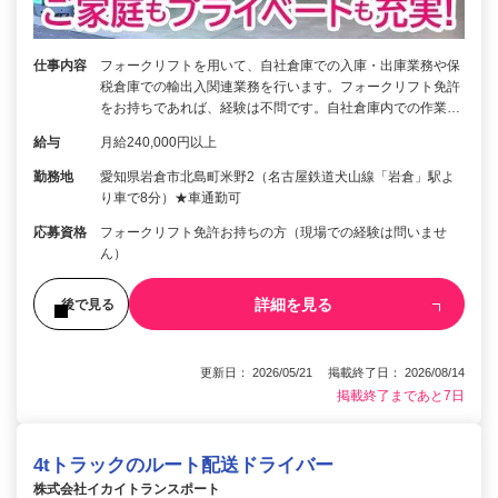
仕事内容
フォークリフトを用いて、自社倉庫での入庫・出庫業務や保
税倉庫での輸出入関連業務を行います。フォークリフト免許
をお持ちであれば、経験は不問です。自社倉庫内での作業…
給与
月給240,000円以上
勤務地
愛知県岩倉市北島町米野2（名古屋鉄道犬山線「岩倉」駅よ
り車で8分）★車通勤可
応募資格
フォークリフト免許お持ちの方（現場での経験は問いませ
ん）
詳細を見る
後で見る
更新日： 2026/05/21 掲載終了日： 2026/08/14
掲載終了まであと7日
4tトラックのルート配送ドライバー
株式会社イカイトランスポート