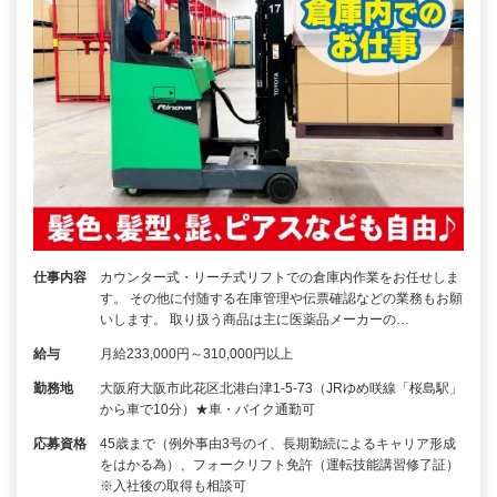
仕事内容
カウンター式・リーチ式リフトでの倉庫内作業をお任せしま
す。 その他に付随する在庫管理や伝票確認などの業務もお願
いします。 取り扱う商品は主に医薬品メーカーの…
給与
月給233,000円～310,000円以上
勤務地
大阪府大阪市此花区北港白津1-5-73（JRゆめ咲線「桜島駅」
から車で10分）★車・バイク通勤可
応募資格
45歳まで（例外事由3号のイ、長期勤続によるキャリア形成
をはかる為）、フォークリフト免許（運転技能講習修了証）
※入社後の取得も相談可