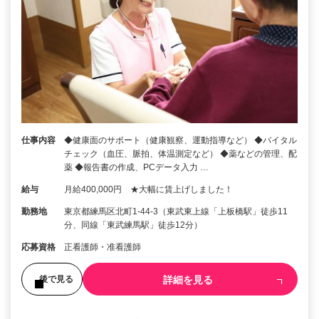
仕事内容
◆健康面のサポート（健康観察、運動指導など） ◆バイタル
チェック（血圧、脈拍、体温測定など） ◆薬などの管理、配
薬 ◆報告書の作成、PCデータ入力 …
給与
月給400,000円 ★大幅に賃上げしました！
勤務地
東京都練馬区北町1-44-3（東武東上線「上板橋駅」徒歩11
分、同線「東武練馬駅」徒歩12分）
応募資格
正看護師・准看護師
詳細を見る
後で見る