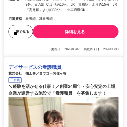
3分、日の出I.C.より約10分、JR「青梅駅」より約15分、JR
「高尾駅」より約30分） ☆車通勤OK
応募資格
看護師、准看護師
詳細を見る
後で見る
更新日： 2026/08/07 掲載終了日： 2026/09/30
デイサービスの看護職員
株式会社 揚工舎／ヨウコー阿佐ヶ谷
正社員
＼経験を活かせる仕事！／創業24周年・安心安定の上場
企業が運営する施設で「看護職員」を募集します！