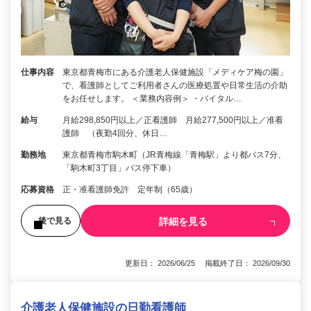
仕事内容
東京都青梅市にある介護老人保健施設「メディケア梅の園」
で、看護師としてご利用者さんの医療処置や日常生活の介助
をお任せします。 ＜業務内容例＞ ・バイタル…
給与
月給298,850円以上／正看護師 月給277,500円以上／准看
護師 （夜勤4回分、休日…
勤務地
東京都青梅市駒木町（JR青梅線「青梅駅」より都バス7分、
「駒木町3丁目」バス停下車）
応募資格
正・准看護師免許 定年制（65歳）
詳細を見る
後で見る
更新日： 2026/06/25 掲載終了日： 2026/09/30
介護老人保健施設の日勤看護師