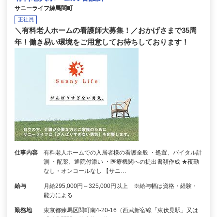
サニーライフ練馬関町
正社員
＼有料老人ホームの看護師大募集！／おかげさまで35周
年！働き易い環境をご用意してお待ちしております！
仕事内容
有料老人ホームでの入居者様の看護全般 ・処置、バイタル計
測 ・配薬、通院付添い ・医療機関への提出書類作成 ★夜勤
なし・オンコールなし 【サニ…
給与
月給295,000円～325,000円以上 ※給与幅は資格・経験・
能力による
勤務地
東京都練馬区関町南4-20-16（西武新宿線「東伏見駅」又は