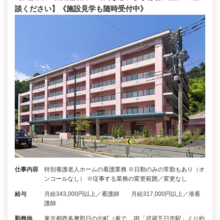
談ください】《施設見学も随時受付中》
仕事内容
特別養護老人ホームの看護業務 ※日勤のみの常勤もあり（オ
ンコールなし） ※従事する業務の変更範囲／変更なし
給与
月給343,000円以上／看護師 月給317,000円以上／准看
護師
勤務地
東京都西多摩郡日の出町（車で、JR「武蔵五日市駅」より約