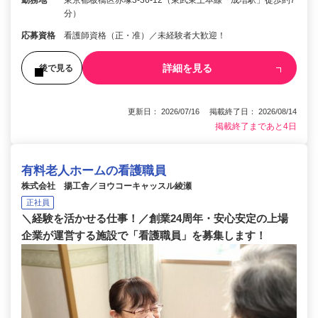
勤務地
東京都板橋区赤塚3-36-12（東武東上本線「成増駅」徒歩約7
分）
応募資格
看護師資格（正・准）／未経験者大歓迎！
詳細を見る
後で見る
更新日： 2026/07/16 掲載終了日： 2026/08/14
掲載終了まであと4日
有料老人ホームの看護職員
株式会社 揚工舎／ヨウコーキャッスル綾瀬
正社員
＼経験を活かせる仕事！／創業24周年・安心安定の上場
企業が運営する施設で「看護職員」を募集します！