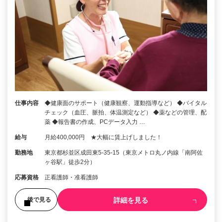
仕事内容
◆健康面のサポート（健康観察、運動指導など） ◆バイタル
チェック（血圧、脈拍、体温測定など） ◆薬などの管理、配
薬 ◆報告書の作成、PCデータ入力 …
給与
月給400,000円 ★大幅に賃上げしました！
勤務地
東京都杉並区成田東5-35-15（東京メトロ丸ノ内線「南阿佐
ヶ谷駅」徒歩2分）
応募資格
正看護師・准看護師
詳細を見る
後で見る