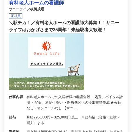
有料老人ホームの看護師
サニーライフ板橋成増
正社員
＼駅チカ！／有料老人ホームの看護師大募集！！サニー
ライフはおかげさまで35周年！未経験者大歓迎！
仕事内容
有料老人ホームでの入居者様の看護全般 ・処置、バイタル計
測 ・配薬、通院付添い ・医療機関への提出書類作成 ★夜勤
なし・オンコールなし 【サニ…
給与
月給295,000円～325,000円以上 ※給与幅は資格・経験・
能力による