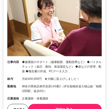
仕事内容
◆健康面のサポート（健康観察、運動指導など） ◆バイタル
チェック（血圧、脈拍、体温測定など） ◆薬などの管理、配
薬 ◆報告書の作成、PCデータ入力 …
給与
月給400,000円 ★大幅に賃上げしました！
勤務地
神奈川県南足柄市岩原145番2（伊豆箱根鉄道大雄山線「相模
沼田駅」徒歩8分）
応募資格
正看護師・准看護師