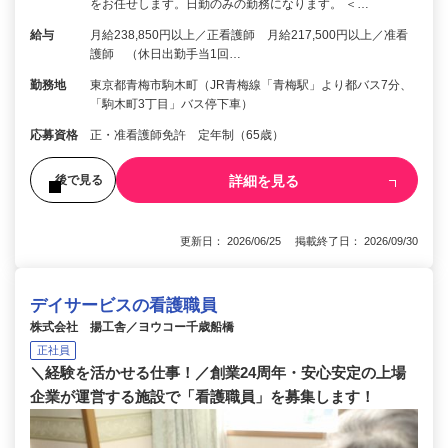
をお任せします。日勤のみの勤務になります。 ＜…
給与
月給238,850円以上／正看護師 月給217,500円以上／准看
護師 （休日出勤手当1回…
勤務地
東京都青梅市駒木町（JR青梅線「青梅駅」より都バス7分、
「駒木町3丁目」バス停下車）
応募資格
正・准看護師免許 定年制（65歳）
詳細を見る
後で見る
更新日： 2026/06/25 掲載終了日： 2026/09/30
デイサービスの看護職員
株式会社 揚工舎／ヨウコー千歳船橋
正社員
＼経験を活かせる仕事！／創業24周年・安心安定の上場
企業が運営する施設で「看護職員」を募集します！