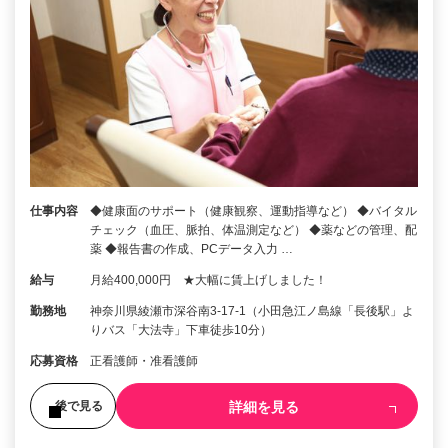
仕事内容
◆健康面のサポート（健康観察、運動指導など） ◆バイタル
チェック（血圧、脈拍、体温測定など） ◆薬などの管理、配
薬 ◆報告書の作成、PCデータ入力 …
給与
月給400,000円 ★大幅に賃上げしました！
勤務地
神奈川県綾瀬市深谷南3-17-1（小田急江ノ島線「長後駅」よ
りバス「大法寺」下車徒歩10分）
応募資格
正看護師・准看護師
詳細を見る
後で見る