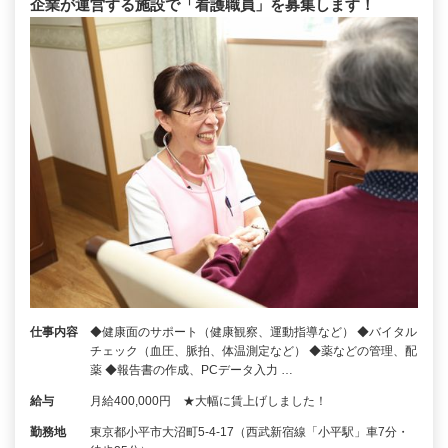
企業が運営する施設で「看護職員」を募集します！
仕事内容
◆健康面のサポート（健康観察、運動指導など） ◆バイタル
チェック（血圧、脈拍、体温測定など） ◆薬などの管理、配
薬 ◆報告書の作成、PCデータ入力 …
給与
月給400,000円 ★大幅に賃上げしました！
勤務地
東京都小平市大沼町5-4-17（西武新宿線「小平駅」車7分・