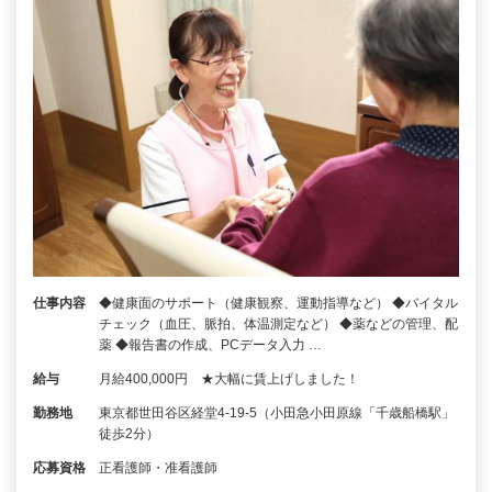
仕事内容
◆健康面のサポート（健康観察、運動指導など） ◆バイタル
チェック（血圧、脈拍、体温測定など） ◆薬などの管理、配
薬 ◆報告書の作成、PCデータ入力 …
給与
月給400,000円 ★大幅に賃上げしました！
勤務地
東京都世田谷区経堂4-19-5（小田急小田原線「千歳船橋駅」
徒歩2分）
応募資格
正看護師・准看護師