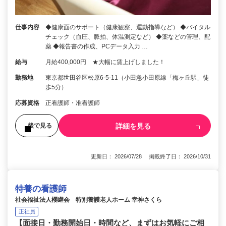
仕事内容
◆健康面のサポート（健康観察、運動指導など） ◆バイタル
チェック（血圧、脈拍、体温測定など） ◆薬などの管理、配
薬 ◆報告書の作成、PCデータ入力 …
給与
月給400,000円 ★大幅に賃上げしました！
勤務地
東京都世田谷区松原6-5-11（小田急小田原線「梅ヶ丘駅」徒
歩5分）
応募資格
正看護師・准看護師
詳細を見る
後で見る
更新日： 2026/07/28 掲載終了日： 2026/10/31
特養の看護師
社会福祉法人櫻継会 特別養護老人ホーム 幸神さくら
正社員
【面接日・勤務開始日・時間など、まずはお気軽にご相