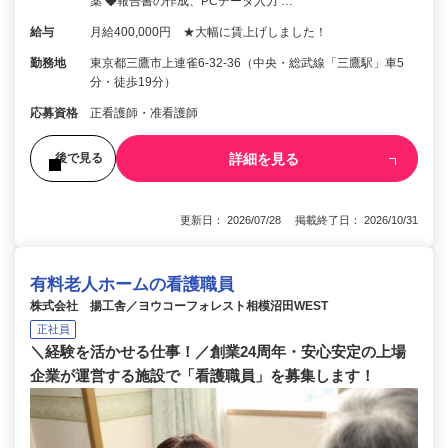
薬 ◆報告書の作成、PCデータ入力 …
給与
月給400,000円 ★大幅に賃上げしました！
勤務地
東京都三鷹市上連雀6-32-36（中央・総武線「三鷹駅」車5
分・徒歩19分）
応募資格
正看護師・准看護師
詳細を見る
後で見る
更新日： 2026/07/28 掲載終了日： 2026/10/31
有料老人ホームの看護職員
株式会社 揚工舎／ヨウコーフォレスト相模沼田WEST
正社員
＼経験を活かせる仕事！／創業24周年・安心安定の上場
企業が運営する施設で「看護職員」を募集します！