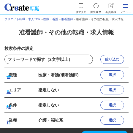
後で見る
閲覧履歴
会員登録
メニュー
クリエイト転職・求人TOP
＞
医療・看護
＞
准看護師
＞
准看護師・その他の転職・求人情報
准看護師・その他の転職・求人情報
検索条件の設定
絞り込む
職種
医療・看護(准看護師)
選択
エリア
指定しない
選択
条件
指定しない
選択
業種
介護・福祉系
選択