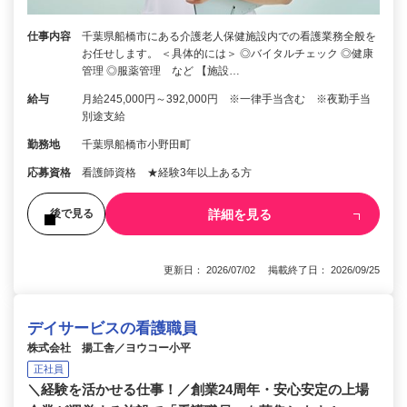
仕事内容
千葉県船橋市にある介護老人保健施設内での看護業務全般を
お任せします。 ＜具体的には＞ ◎バイタルチェック ◎健康
管理 ◎服薬管理 など 【施設…
給与
月給245,000円～392,000円 ※一律手当含む ※夜勤手当
別途支給
勤務地
千葉県船橋市小野田町
応募資格
看護師資格 ★経験3年以上ある方
詳細を見る
後で見る
更新日： 2026/07/02 掲載終了日： 2026/09/25
デイサービスの看護職員
株式会社 揚工舎／ヨウコー小平
正社員
＼経験を活かせる仕事！／創業24周年・安心安定の上場