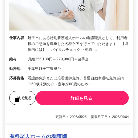
仕事内容
銚子市にある特別養護老人ホームの看護職員として、利用者
様のご意向を尊重した各種ケアを行っていただきます。 【具
体的には】 ・バイタルチェック ・処置 …
給与
月給256,188円～279,980円＋諸手当
勤務地
千葉県銚子市豊里台
応募資格
看護師免許または准看護師免許、普通自動車運転免許必須
※60歳未満の方（定年が60歳のため）
詳細を見る
後で見る
更新日： 2026/05/26 掲載終了日： 2026/09/04
有料老人ホームの看護師