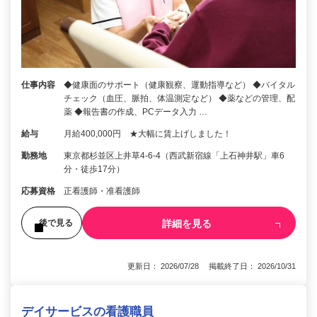
仕事内容
◆健康面のサポート（健康観察、運動指導など） ◆バイタル
チェック（血圧、脈拍、体温測定など） ◆薬などの管理、配
薬 ◆報告書の作成、PCデータ入力 …
給与
月給400,000円 ★大幅に賃上げしました！
勤務地
東京都杉並区上井草4-6-4（西武新宿線「上石神井駅」車6
分・徒歩17分）
応募資格
正看護師・准看護師
詳細を見る
後で見る
更新日： 2026/07/28 掲載終了日： 2026/10/31
デイサービスの看護職員