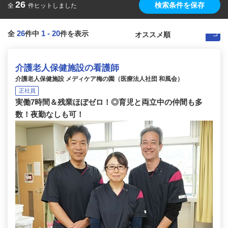
26
検索条件を保存
全
件ヒットしました
26
1
-
20
全
件中
件を表示
介護老人保健施設の看護師
介護老人保健施設 メディケア梅の園（医療法人社団 和風会）
正社員
実働7時間＆残業ほぼゼロ！◎育児と両立中の仲間も多
数！夜勤なしも可！