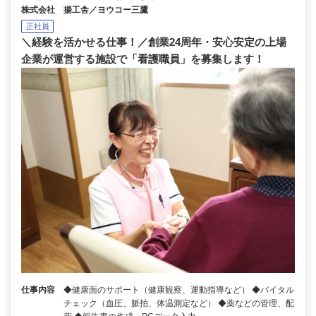
株式会社 揚工舎／ヨウコー三鷹
正社員
＼経験を活かせる仕事！／創業24周年・安心安定の上場
企業が運営する施設で「看護職員」を募集します！
仕事内容
◆健康面のサポート（健康観察、運動指導など） ◆バイタル
チェック（血圧、脈拍、体温測定など） ◆薬などの管理、配