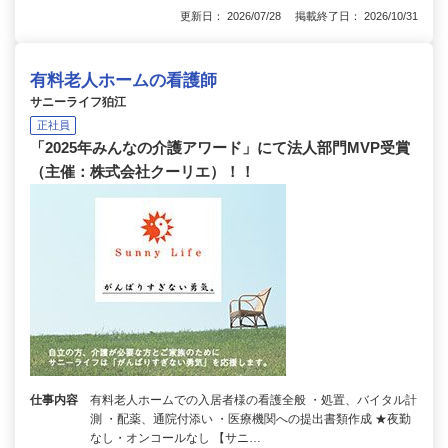
更新日： 2026/07/28 掲載終了日： 2026/10/31
有料老人ホームの看護師
サニーライフ狛江
正社員
「2025年みんなの介護アワード」にて法人部門MVP受賞
（主催：株式会社クーリエ）！！
仕事内容
有料老人ホームでの入居者様の看護全般 ・処置、バイタル計
測 ・配薬、通院付添い ・医療機関への提出書類作成 ★夜勤
なし・オンコールなし 【サニ…