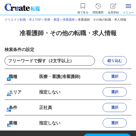
後で見る
閲覧履歴
会員登録
メニュー
クリエイト転職・求人TOP
＞
医療・看護
＞
准看護師
＞
准看護師・その他の転職・求人情報
准看護師・その他の転職・求人情報
検索条件の設定
絞り込む
職種
医療・看護(准看護師)
選択
エリア
指定しない
選択
条件
正社員
選択
業種
指定しない
選択