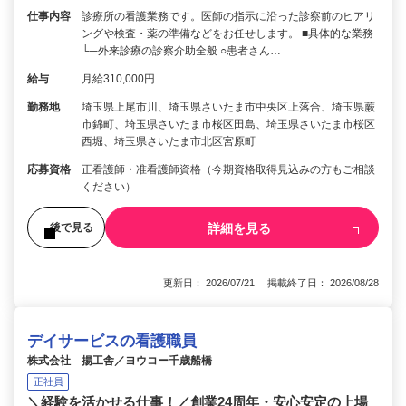
仕事内容
診療所の看護業務です。医師の指示に沿った診察前のヒアリ
ングや検査・薬の準備などをお任せします。 ■具体的な業務
└─外来診療の診察介助全般 ○患者さん…
給与
月給310,000円
勤務地
埼玉県上尾市川、埼玉県さいたま市中央区上落合、埼玉県蕨
市錦町、埼玉県さいたま市桜区田島、埼玉県さいたま市桜区
西堀、埼玉県さいたま市北区宮原町
応募資格
正看護師・准看護師資格（今期資格取得見込みの方もご相談
ください）
詳細を見る
後で見る
更新日： 2026/07/21 掲載終了日： 2026/08/28
デイサービスの看護職員
株式会社 揚工舎／ヨウコー千歳船橋
正社員
＼経験を活かせる仕事！／創業24周年・安心安定の上場