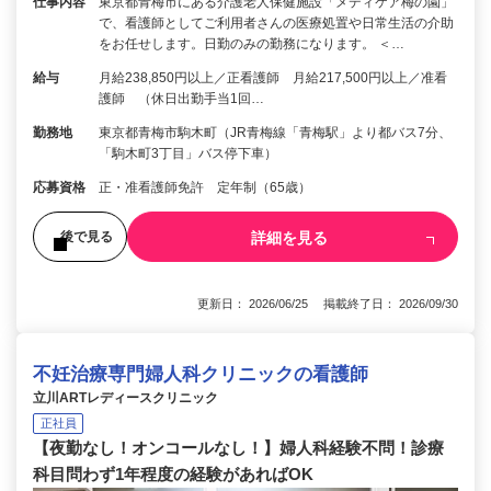
仕事内容
東京都青梅市にある介護老人保健施設「メディケア梅の園」
で、看護師としてご利用者さんの医療処置や日常生活の介助
をお任せします。日勤のみの勤務になります。 ＜…
給与
月給238,850円以上／正看護師 月給217,500円以上／准看
護師 （休日出勤手当1回…
勤務地
東京都青梅市駒木町（JR青梅線「青梅駅」より都バス7分、
「駒木町3丁目」バス停下車）
応募資格
正・准看護師免許 定年制（65歳）
詳細を見る
後で見る
更新日： 2026/06/25 掲載終了日： 2026/09/30
不妊治療専門婦人科クリニックの看護師
立川ARTレディースクリニック
正社員
【夜勤なし！オンコールなし！】婦人科経験不問！診療
科目問わず1年程度の経験があればOK