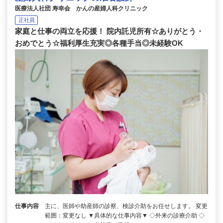
医療法人社団 寿幸会 かんの産婦人科クリニック
正社員
家庭と仕事の両立を応援！ 院内託児所有☆ありがとう・
おめでとう☆福利厚生充実◎各種手当◎未経験OK
仕事内容
主に、医師や助産師の診察、検診介助をお任せします。 変更
範囲：変更なし ▼具体的な仕事内容▼ ◇外来の診療介助 ◇