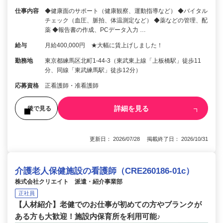
仕事内容
◆健康面のサポート（健康観察、運動指導など） ◆バイタル
チェック（血圧、脈拍、体温測定など） ◆薬などの管理、配
薬 ◆報告書の作成、PCデータ入力 …
給与
月給400,000円 ★大幅に賃上げしました！
勤務地
東京都練馬区北町1-44-3（東武東上線「上板橋駅」徒歩11
分、同線「東武練馬駅」徒歩12分）
応募資格
正看護師・准看護師
詳細を見る
後で見る
更新日： 2026/07/28 掲載終了日： 2026/10/31
介護老人保健施設の看護師（CRE260186-01c）
株式会社クリエイト 派遣・紹介事業部
正社員
【人材紹介】老健でのお仕事が初めての方やブランクが
ある方も大歓迎！施設内保育所を利用可能♪