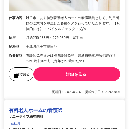
仕事内容
銚子市にある特別養護老人ホームの看護職員として、利用者
様のご意向を尊重した各種ケアを行っていただきます。 【具
体的には】 ・バイタルチェック ・処置 …
給与
月給256,188円～279,980円＋諸手当
勤務地
千葉県銚子市豊里台
応募資格
看護師免許または准看護師免許、普通自動車運転免許必須
※60歳未満の方（定年が60歳のため）
詳細を見る
後で見る
更新日： 2026/05/26 掲載終了日： 2026/09/04
有料老人ホームの看護師
サニーライフ練馬関町
正社員