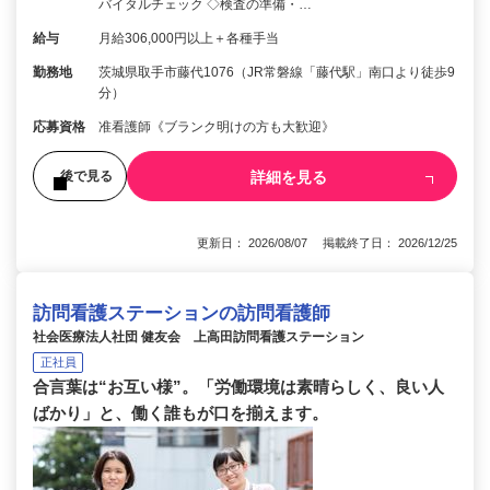
バイタルチェック ◇検査の準備・…
給与
月給306,000円以上＋各種手当
勤務地
茨城県取手市藤代1076（JR常磐線「藤代駅」南口より徒歩9
分）
応募資格
准看護師《ブランク明けの方も大歓迎》
詳細を見る
後で見る
更新日： 2026/08/07 掲載終了日： 2026/12/25
訪問看護ステーションの訪問看護師
社会医療法人社団 健友会 上高田訪問看護ステーション
正社員
合言葉は“お互い様”。「労働環境は素晴らしく、良い人
ばかり」と、働く誰もが口を揃えます。