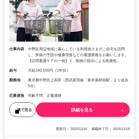
仕事内容
中野区周辺地域に暮らしている利用者さまのご自宅を訪問
し、疾病の予防や健康増進などの看護業務をお願いします。
【訪問看護ケアの一例】 1．医師の指示による医療処…
給与
月給240,500円（1年目）
勤務地
東京都中野区上高田（西武新宿線「新井薬師前駅」より徒歩
5分）
応募資格
年齢不問、正看護師
詳細を見る
後で見る
更新日： 2025/12/16 掲載終了日： 2026/12/18