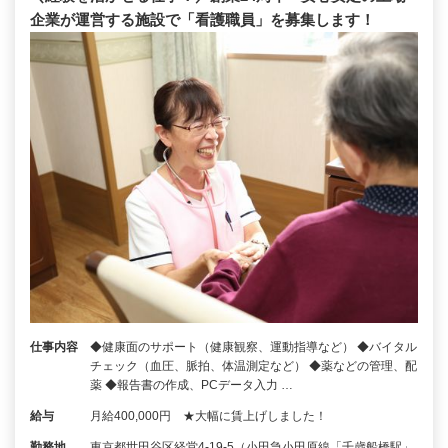
企業が運営する施設で「看護職員」を募集します！
仕事内容
◆健康面のサポート（健康観察、運動指導など） ◆バイタル
チェック（血圧、脈拍、体温測定など） ◆薬などの管理、配
薬 ◆報告書の作成、PCデータ入力 …
給与
月給400,000円 ★大幅に賃上げしました！
勤務地
東京都世田谷区経堂4-19-5（小田急小田原線「千歳船橋駅」