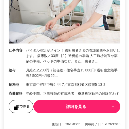
仕事内容
バイタル測定がメイン！ 透析患者さまの看護業務をお願いし
ます。 病床数／33床 【1】透析前の準備 人工透析装置や薬
剤の準備、ベッドの準備など。また、患者さ…
給与
月給212,200円（初任給）住宅手当15,000円+透析室危険手
当2,500円=月収22…
勤務地
東京都中野区中野5-44-7／東京都杉並区荻窪5-13-2
応募資格
年齢不問、正看護師の有資格者 ※透析室勤務の経験問わず
詳細を見る
後で見る
更新日： 2026/03/31 掲載終了日： 2026/12/18