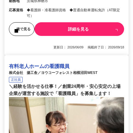
勤務地
茨城県神栖市
応募資格
◆看護師・准看護師資格 ◆普通自動車運転免許（AT限定
可）
詳細を見る
後で見る
更新日： 2026/06/09 掲載終了日： 2026/09/18
有料老人ホームの看護職員
株式会社 揚工舎／ヨウコーフォレスト相模沼田WEST
正社員
＼経験を活かせる仕事！／創業24周年・安心安定の上場
企業が運営する施設で「看護職員」を募集します！