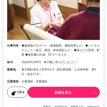
仕事内容
◆健康面のサポート（健康観察、運動指導など） ◆バイタル
チェック（血圧、脈拍、体温測定など） ◆薬などの管理、配
薬 ◆報告書の作成、PCデータ入力 …
給与
月給400,000円 ★大幅に賃上げしました！
勤務地
東京都杉並区上井草4-6-4（西武新宿線「上石神井駅」車6
分・徒歩17分）
応募資格
正看護師・准看護師
詳細を見る
後で見る
更新日： 2026/07/28 掲載終了日： 2026/10/31