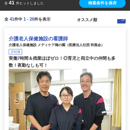
41
検索条件を保存
全
件ヒットしました
41
1
-
20
全
件中
件を表示
介護老人保健施設の看護師
介護老人保健施設 メディケア梅の園（医療法人社団 和風会）
正社員
実働7時間＆残業ほぼゼロ！◎育児と両立中の仲間も多
数！夜勤なしも可！