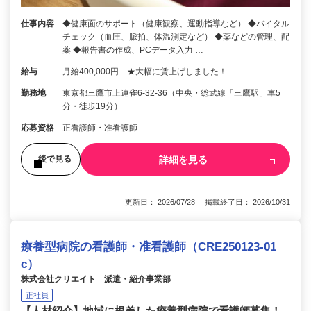
仕事内容
◆健康面のサポート（健康観察、運動指導など） ◆バイタル
チェック（血圧、脈拍、体温測定など） ◆薬などの管理、配
薬 ◆報告書の作成、PCデータ入力 …
給与
月給400,000円 ★大幅に賃上げしました！
勤務地
東京都三鷹市上連雀6-32-36（中央・総武線「三鷹駅」車5
分・徒歩19分）
応募資格
正看護師・准看護師
詳細を見る
後で見る
更新日： 2026/07/28 掲載終了日： 2026/10/31
療養型病院の看護師・准看護師（CRE250123-01
c）
株式会社クリエイト 派遣・紹介事業部
正社員
【人材紹介】地域に根差した療養型病院で看護師募集！