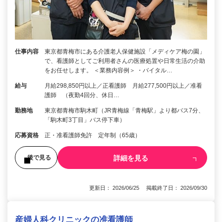
仕事内容
東京都青梅市にある介護老人保健施設「メディケア梅の園」
で、看護師としてご利用者さんの医療処置や日常生活の介助
をお任せします。 ＜業務内容例＞ ・バイタル…
給与
月給298,850円以上／正看護師 月給277,500円以上／准看
護師 （夜勤4回分、休日…
勤務地
東京都青梅市駒木町（JR青梅線「青梅駅」より都バス7分、
「駒木町3丁目」バス停下車）
応募資格
正・准看護師免許 定年制（65歳）
詳細を見る
後で見る
更新日： 2026/06/25 掲載終了日： 2026/09/30
産婦人科クリニックの准看護師