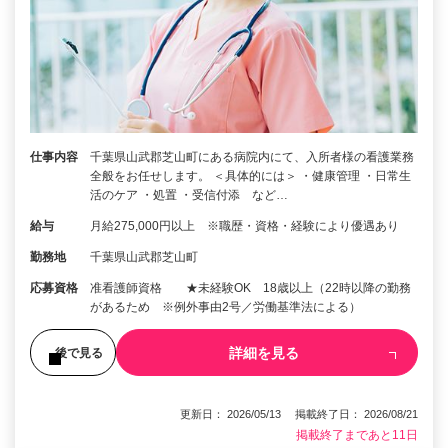
仕事内容
千葉県山武郡芝山町にある病院内にて、入所者様の看護業務
全般をお任せします。 ＜具体的には＞ ・健康管理 ・日常生
活のケア ・処置 ・受信付添 など…
給与
月給275,000円以上 ※職歴・資格・経験により優遇あり
勤務地
千葉県山武郡芝山町
応募資格
准看護師資格 ★未経験OK 18歳以上（22時以降の勤務
があるため ※例外事由2号／労働基準法による）
詳細を見る
後で見る
更新日： 2026/05/13 掲載終了日： 2026/08/21
掲載終了まであと11日