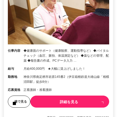
仕事内容
◆健康面のサポート（健康観察、運動指導など） ◆バイタル
チェック（血圧、脈拍、体温測定など） ◆薬などの管理、配
薬 ◆報告書の作成、PCデータ入力 …
給与
月給400,000円 ★大幅に賃上げしました！
勤務地
神奈川県南足柄市岩原145番2（伊豆箱根鉄道大雄山線「相模
沼田駅」徒歩8分）
応募資格
正看護師・准看護師
詳細を見る
後で見る