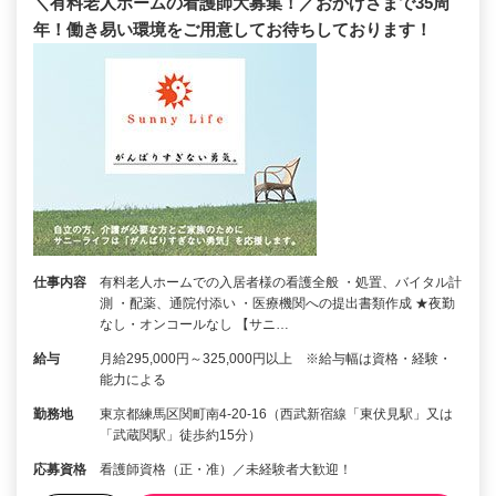
＼有料老人ホームの看護師大募集！／おかげさまで35周
年！働き易い環境をご用意してお待ちしております！
仕事内容
有料老人ホームでの入居者様の看護全般 ・処置、バイタル計
測 ・配薬、通院付添い ・医療機関への提出書類作成 ★夜勤
なし・オンコールなし 【サニ…
給与
月給295,000円～325,000円以上 ※給与幅は資格・経験・
能力による
勤務地
東京都練馬区関町南4-20-16（西武新宿線「東伏見駅」又は
「武蔵関駅」徒歩約15分）
応募資格
看護師資格（正・准）／未経験者大歓迎！