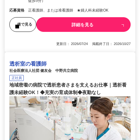
徒歩5分）
応募資格
正看護師、または准看護師 ★婦人科未経験OK
詳細を見る
後で見る
更新日： 2026/07/24 掲載終了日： 2026/10/27
透析室の看護師
社会医療法人社団 健友会 中野共立病院
正社員
地域密着の病院で透析患者さまを支えるお仕事｜透析看
護未経験OK！◆充実の育成体制◆夜勤なし