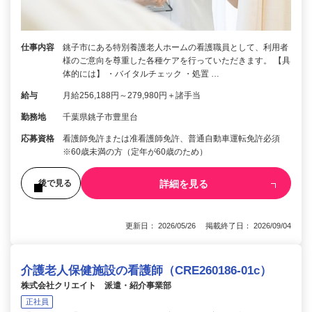
仕事内容
銚子市にある特別養護老人ホームの看護職員として、利用者
様のご意向を尊重した各種ケアを行っていただきます。 【具
体的には】 ・バイタルチェック ・処置 …
給与
月給256,188円～279,980円＋諸手当
勤務地
千葉県銚子市豊里台
応募資格
看護師免許または准看護師免許、普通自動車運転免許必須
※60歳未満の方（定年が60歳のため）
詳細を見る
後で見る
更新日： 2026/05/26 掲載終了日： 2026/09/04
介護老人保健施設の看護師（CRE260186-01c）
株式会社クリエイト 派遣・紹介事業部
正社員