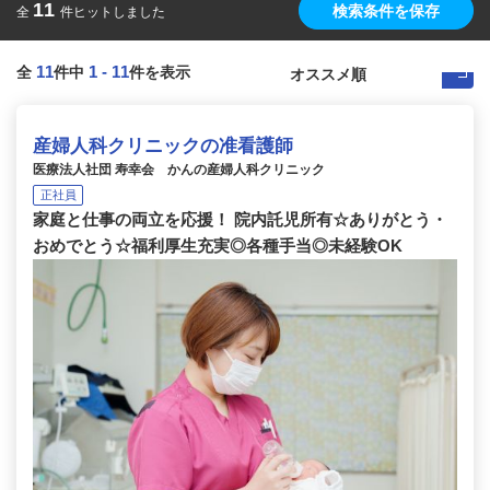
11
検索条件を保存
全
件ヒットしました
11
1
-
11
全
件中
件を表示
産婦人科クリニックの准看護師
医療法人社団 寿幸会 かんの産婦人科クリニック
正社員
家庭と仕事の両立を応援！ 院内託児所有☆ありがとう・
おめでとう☆福利厚生充実◎各種手当◎未経験OK