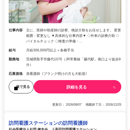
仕事内容
主に、医師や助産師の診察、検診介助をお任せします。 変更
範囲：変更なし ▼具体的な仕事内容▼ ◇外来の診療介助 ◇
バイタルチェック ◇検査の準備・…
給与
月給306,000円以上＋各種手当
勤務地
茨城県取手市藤代1076（JR常磐線「藤代駅」南口より徒歩9
分）
応募資格
准看護師《ブランク明けの方も大歓迎》
詳細を見る
後で見る
更新日： 2026/08/07 掲載終了日： 2026/12/25
訪問看護ステーションの訪問看護師
社会医療法人社団 健友会 上高田訪問看護ステーション