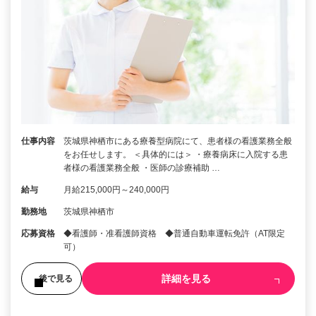
仕事内容
茨城県神栖市にある療養型病院にて、患者様の看護業務全般
をお任せします。 ＜具体的には＞ ・療養病床に入院する患
者様の看護業務全般 ・医師の診療補助 …
給与
月給215,000円～240,000円
勤務地
茨城県神栖市
応募資格
◆看護師・准看護師資格 ◆普通自動車運転免許（AT限定
可）
詳細を見る
後で見る