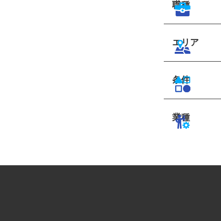
職種
エリア
条件
業種