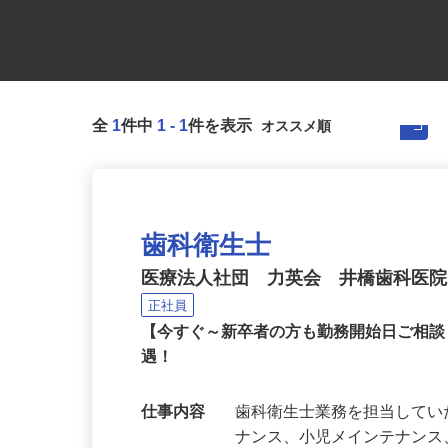
全
1
件中
1
-
1
件を表示
歯科衛生士
医療法人社団 力英会 井橋歯科医
正社員
【今すぐ～新卒者の方も勤務開始日ご相
遇！
仕事内容
歯科衛生士業務を担当してい