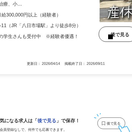
ス、訪問資料、アシスタントと希望や適性
（治療、小…
月給300,000円以上（経験者）
9-11（JR「八日市場駅」より徒歩8分）
後で見
卒の学生さんも受付中 ※経験者優遇！
更新日： 2026/04/14 掲載終了日： 2026/09/11
1
気になる求人は
「
後で見る
」で保存！