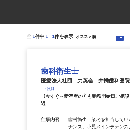
全
1
件中
1
-
1
件を表示
歯科衛生士
医療法人社団 力英会 井橋歯科医
正社員
【今すぐ～新卒者の方も勤務開始日ご相
遇！
仕事内容
歯科衛生士業務を担当してい