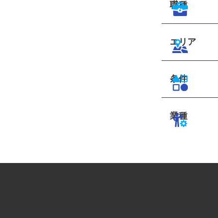
職種
エリア
条件
業種