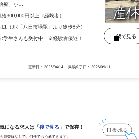
ス、訪問資料、アシスタントと希望や適性
（治療、小…
月給300,000円以上（経験者）
9-11（JR「八日市場駅」より徒歩8分）
後で見
卒の学生さんも受付中 ※経験者優遇！
更新日： 2026/04/14 掲載終了日： 2026/09/11
1
気になる求人は
「
後で見る
」で保存！