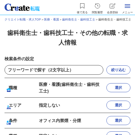
後で見る
閲覧履歴
会員登録
メニュー
クリエイト転職・求人TOP
＞
医療・看護
＞
歯科衛生士・歯科技工士
＞
歯科衛生士・歯科技工士・
歯科衛生士・歯科技工士・その他の転職・求
人情報
検索条件の設定
絞り込む
医療・看護(歯科衛生士・歯科技
職種
選択
工士)
エリア
指定しない
選択
条件
オフィス内禁煙・分煙
選択