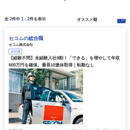
2
1
-
2
全
件中
件を表示
セコムの総合職
セコム株式会社
正社員
【経験不問】未経験入社9割！「できる」を増やして年収
600万円を確保。最長10連休取得｜転勤なし