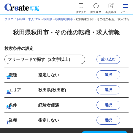
後で見る
閲覧履歴
会員登録
メニュー
クリエイト転職・求人TOP
＞
秋田県
＞
秋田県秋田市
＞
秋田県秋田市・その他の転職・求人情報
秋田県秋田市・その他の転職・求人情報
検索条件の設定
絞り込む
職種
指定しない
選択
エリア
秋田県(秋田市)
選択
条件
経験者優遇
選択
業種
指定しない
選択