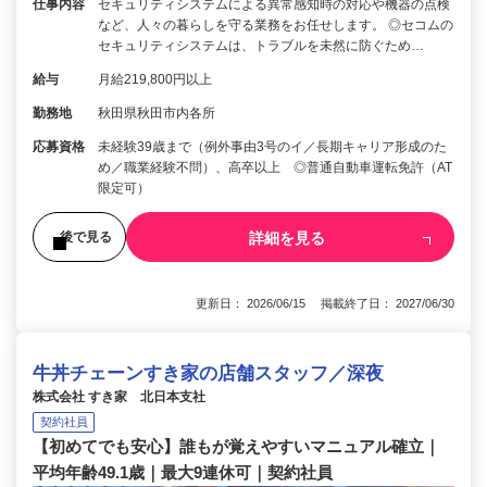
仕事内容
セキュリティシステムによる異常感知時の対応や機器の点検
など、人々の暮らしを守る業務をお任せします。 ◎セコムの
セキュリティシステムは、トラブルを未然に防ぐため…
給与
月給219,800円以上
勤務地
秋田県秋田市内各所
応募資格
未経験39歳まで（例外事由3号のイ／長期キャリア形成のた
め／職業経験不問）、高卒以上 ◎普通自動車運転免許（AT
限定可）
詳細を見る
後で見る
更新日： 2026/06/15 掲載終了日： 2027/06/30
牛丼チェーンすき家の店舗スタッフ／深夜
株式会社 すき家 北日本支社
契約社員
【初めてでも安心】誰もが覚えやすいマニュアル確立｜
平均年齢49.1歳｜最大9連休可｜契約社員