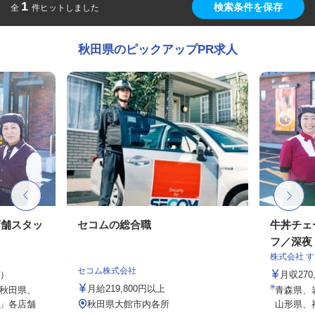
1
検索条件を保存
全
件ヒットしました
秋田県のピックアップPR求人
店舗スタッ
セコムの総合職
牛丼チェ
フ／深夜
株式会社 
セコム株式会社
定）
月収27
月給219,800円以上
秋田県、
青森県、
」各店舗
秋田県大館市内各所
山形県、