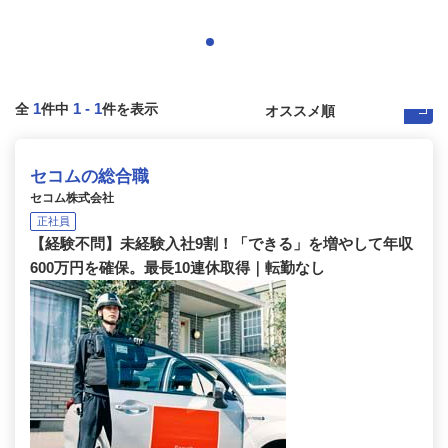
1
1
-
1
全
件中
件を表示
セコムの総合職
セコム株式会社
正社員
【経験不問】未経験入社9割！「できる」を増やして年収
600万円を確保。最長10連休取得｜転勤なし