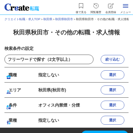
後で見る
閲覧履歴
会員登録
メニュー
クリエイト転職・求人TOP
＞
秋田県
＞
秋田県秋田市
＞
秋田県秋田市・その他の転職・求人情報
秋田県秋田市・その他の転職・求人情報
検索条件の設定
絞り込む
職種
指定しない
選択
エリア
秋田県(秋田市)
選択
条件
オフィス内禁煙・分煙
選択
業種
指定しない
選択