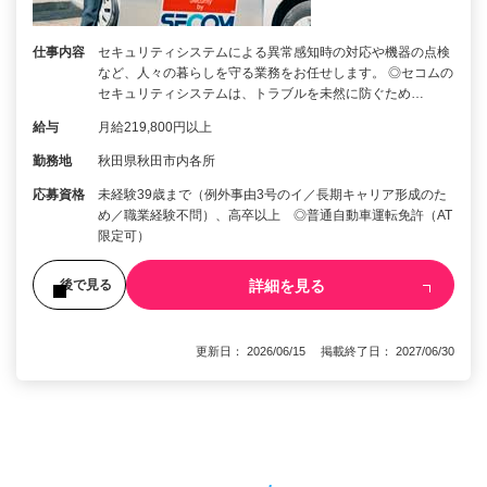
仕事内容
セキュリティシステムによる異常感知時の対応や機器の点検
など、人々の暮らしを守る業務をお任せします。 ◎セコムの
セキュリティシステムは、トラブルを未然に防ぐため…
給与
月給219,800円以上
勤務地
秋田県秋田市内各所
応募資格
未経験39歳まで（例外事由3号のイ／長期キャリア形成のた
め／職業経験不問）、高卒以上 ◎普通自動車運転免許（AT
限定可）
詳細を見る
後で見る
更新日： 2026/06/15 掲載終了日： 2027/06/30
1