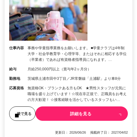
仕事内容
事務や学童指導業務をお願いします。 ■学童クラブは4年制
大学・社会学教育学・心理学等、またはそれに相応する学位
（卒業者）であれば有資格者指導員になれます。…
給与
月給250,000円以上（賞与年2ヶ月分）
勤務地
茨城県土浦市田中3丁目／JR常磐線「土浦駅」より車8分
応募資格
無資格OK・ブランクある方もOK ★男性スタッフが元気に
職場を盛り上げています！☆現在非正規で、正職員をお考え
の方大歓迎！ ☆接客経験を活かしているスタッフもい…
詳細を見る
後で見る
更新日： 2026/06/26 掲載終了日： 2027/04/02