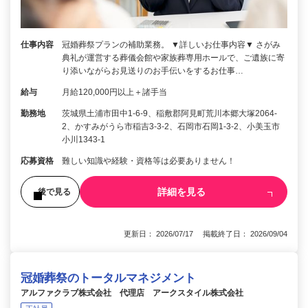
仕事内容
冠婚葬祭プランの補助業務。 ▼詳しいお仕事内容▼ さがみ
典礼が運営する葬儀会館や家族葬専用ホールで、ご遺族に寄
り添いながらお見送りのお手伝いをするお仕事…
給与
月給120,000円以上＋諸手当
勤務地
茨城県土浦市田中1-6-9、稲敷郡阿見町荒川本郷大塚2064-
2、かすみがうら市稲吉3-3-2、石岡市石岡1-3-2、小美玉市
小川1343-1
応募資格
難しい知識や経験・資格等は必要ありません！
詳細を見る
後で見る
更新日： 2026/07/17 掲載終了日： 2026/09/04
冠婚葬祭のトータルマネジメント
アルファクラブ株式会社 代理店 アークスタイル株式会社