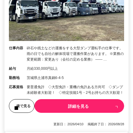
仕事内容
砕石や残土などの運搬をする大型ダンプ運転手の仕事です。
雨の日でも自社の解体現場で運搬作業があります。 ※業務の
変更範囲：変更あり（会社の定める業務） ―― …
給与
月給330,000円以上
勤務地
茨城県土浦市真鍋6-4-5
応募資格
要普通免許 ◇大型免許・重機の免許ある方尚可 ◇ダンプ
未経験者大歓迎！ ◇特定技能1号・2号お持ちの方大歓迎！
詳細を見る
後で見る
更新日： 2026/04/10 掲載終了日： 2026/08/28