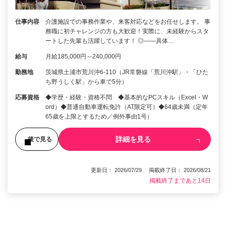
仕事内容
介護施設での事務作業や、来客対応などをお任せします。 事
務職に初チャレンジの方も大歓迎！実際に、未経験からスタ
ートした先輩も活躍しています！ ◎――具体…
給与
月給185,000円～240,000円
勤務地
茨城県土浦市荒川沖6-110（JR常磐線「荒川沖駅」・「ひた
ち野うしく駅」から車で5分）
応募資格
◆学歴・経験・資格不問 ◆基本的なPCスキル（Excel・W
ord）◆普通自動車運転免許（AT限定可）◆64歳未満（定年
65歳を上限とするため／例外事由1号）
詳細を見る
後で見る
更新日： 2026/07/29 掲載終了日： 2026/08/21
掲載終了まであと14日
1