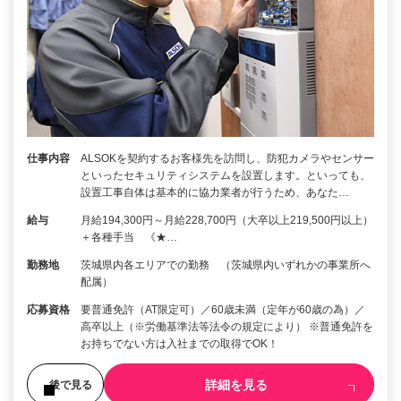
仕事内容
ALSOKを契約するお客様先を訪問し、防犯カメラやセンサー
といったセキュリティシステムを設置します。といっても、
設置工事自体は基本的に協力業者が行うため、あなた…
給与
月給194,300円～月給228,700円（大卒以上219,500円以上）
＋各種手当 《★…
勤務地
茨城県内各エリアでの勤務 （茨城県内いずれかの事業所へ
配属）
応募資格
要普通免許（AT限定可）／60歳未満（定年が60歳の為）／
高卒以上（※労働基準法等法令の規定により） ※普通免許を
お持ちでない方は入社までの取得でOK！
詳細を見る
後で見る