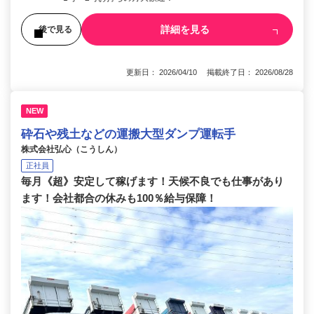
詳細を見る
後で見る
更新日： 2026/04/10 掲載終了日： 2026/08/28
NEW
砕石や残土などの運搬大型ダンプ運転手
株式会社弘心（こうしん）
正社員
毎月《超》安定して稼げます！天候不良でも仕事があり
ます！会社都合の休みも100％給与保障！