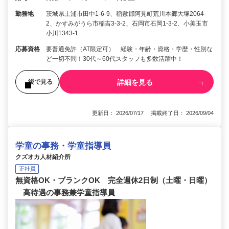
勤務地
茨城県土浦市田中1-6-9、稲敷郡阿見町荒川本郷大塚2064-
2、かすみがうら市稲吉3-3-2、石岡市石岡1-3-2、小美玉市
小川1343-1
応募資格
要普通免許（AT限定可） 経験・年齢・資格・学歴・性別な
ど一切不問！30代～60代スタッフも多数活躍中！
詳細を見る
後で見る
更新日： 2026/07/17 掲載終了日： 2026/09/04
学童の事務・学童指導員
クズオカ人材紹介所
正社員
無資格OK・ブランクOK 完全週休2日制（土曜・日曜）
高待遇の事務兼学童指導員