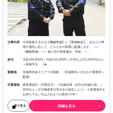
仕事内容
今回募集するのは【機械警備】と【警備輸送】。あなたの希
望や適性に応じて、どちらかの部署に配属します。 ――
《機械警備》―― 個人宅や商業施設、学校、一…
給与
月給199,800円～月給234,200円（大卒以上225,000円以上）
＋各種手当 《★…
勤務地
茨城県内各エリアでの勤務 （茨城県内いずれかの事業所へ
配属）
応募資格
要普通免許（AT限定可）／60歳未満（定年が60歳の為）／
高卒以上（※労働基準法等法令の規定により） ※普通免許を
お持ちでない方は入社までの取得でOK！
詳細を見る
後で見る