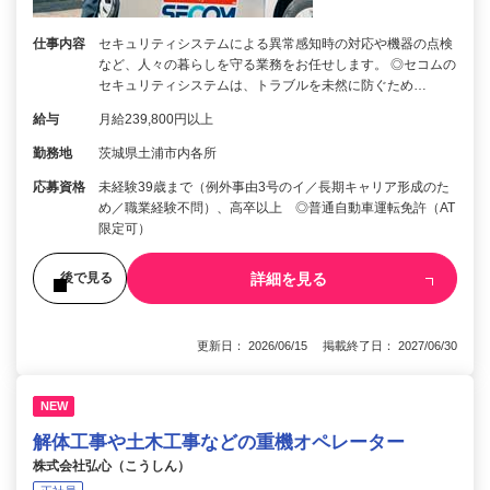
仕事内容
セキュリティシステムによる異常感知時の対応や機器の点検
など、人々の暮らしを守る業務をお任せします。 ◎セコムの
セキュリティシステムは、トラブルを未然に防ぐため…
給与
月給239,800円以上
勤務地
茨城県土浦市内各所
応募資格
未経験39歳まで（例外事由3号のイ／長期キャリア形成のた
め／職業経験不問）、高卒以上 ◎普通自動車運転免許（AT
限定可）
詳細を見る
後で見る
更新日： 2026/06/15 掲載終了日： 2027/06/30
NEW
解体工事や土木工事などの重機オペレーター
株式会社弘心（こうしん）