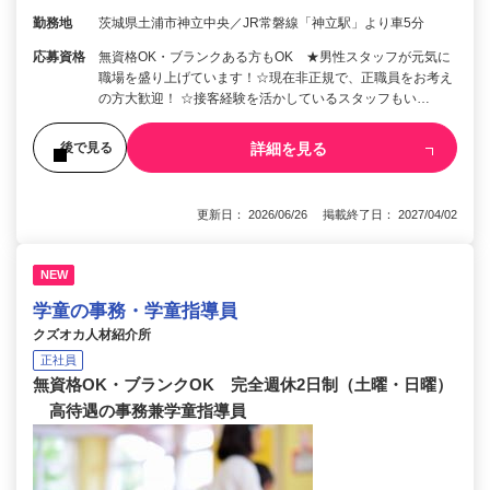
勤務地
茨城県土浦市神立中央／JR常磐線「神立駅」より車5分
応募資格
無資格OK・ブランクある方もOK ★男性スタッフが元気に
職場を盛り上げています！☆現在非正規で、正職員をお考え
の方大歓迎！ ☆接客経験を活かしているスタッフもい…
詳細を見る
後で見る
更新日： 2026/06/26 掲載終了日： 2027/04/02
NEW
学童の事務・学童指導員
クズオカ人材紹介所
正社員
無資格OK・ブランクOK 完全週休2日制（土曜・日曜）
高待遇の事務兼学童指導員