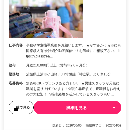
仕事内容
事務や学童指導業務をお願いします。 ★かすみがうら市にも
同様求人有 会社紹介動画配信中！お気軽にご相談下さい。 ht
tps://v.classtrea…
給与
月給210,000円以上（賞与年2.0ヶ月分）
勤務地
茨城県土浦市小山崎／JR常磐線「神立駅」より車15分
応募資格
無資格OK・ブランクある方もOK ★男性スタッフが元気に
職場を盛り上げています！☆現在非正規で、正職員をお考え
の方大歓迎！ ☆接客経験を活かしているスタッフもい…
詳細を見る
後で見る
更新日： 2026/08/05 掲載終了日： 2027/04/02