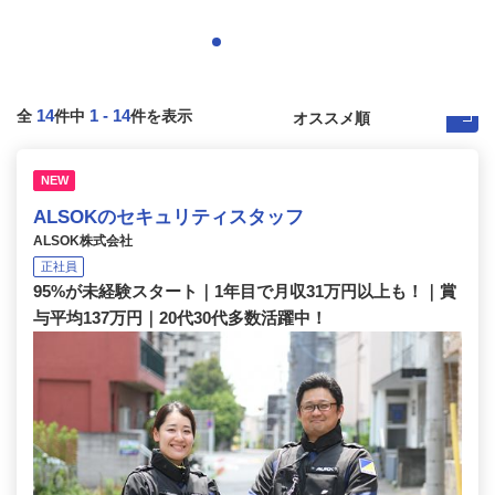
14
1
-
14
全
件中
件を表示
NEW
ALSOKのセキュリティスタッフ
ALSOK株式会社
正社員
95%が未経験スタート｜1年目で月収31万円以上も！｜賞
与平均137万円｜20代30代多数活躍中！