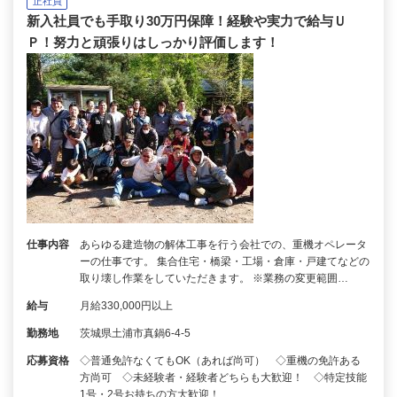
正社員
新入社員でも手取り30万円保障！経験や実力で給与Ｕ
Ｐ！努力と頑張りはしっかり評価します！
仕事内容
あらゆる建造物の解体工事を行う会社での、重機オペレータ
ーの仕事です。 集合住宅・橋梁・工場・倉庫・戸建てなどの
取り壊し作業をしていただきます。 ※業務の変更範囲…
給与
月給330,000円以上
勤務地
茨城県土浦市真鍋6-4-5
応募資格
◇普通免許なくてもOK（あれば尚可） ◇重機の免許ある
方尚可 ◇未経験者・経験者どちらも大歓迎！ ◇特定技能
1号・2号お持ちの方大歓迎！