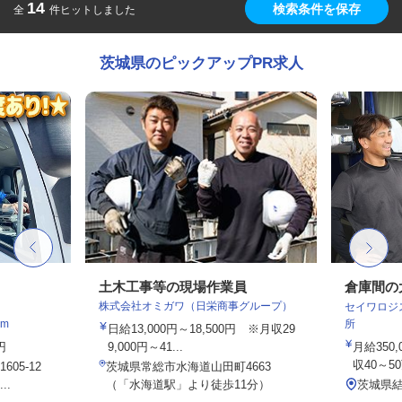
14
検索条件を保存
全
件ヒットしました
茨城県のピックアップPR求人
土木工事等の現場作業員
倉庫間の
株式会社オミガワ（日栄商事グループ）
セイワロジ
m
所
日給13,000円～18,500円 ※月収29
円
9,000円～41...
月給350
収40～5
605-12
茨城県常総市水海道山田町4663
..
（「水海道駅」より徒歩11分）
茨城県結