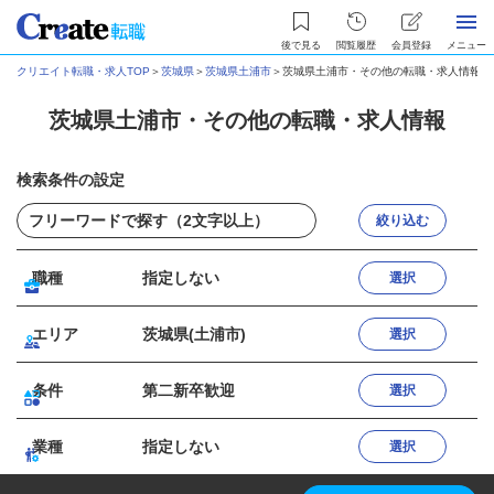
後で見る
閲覧履歴
会員登録
メニュー
クリエイト転職・求人TOP
＞
茨城県
＞
茨城県土浦市
＞
茨城県土浦市・その他の転職・求人情報
茨城県土浦市・その他の転職・求人情報
検索条件の設定
絞り込む
職種
指定しない
選択
エリア
茨城県(土浦市)
選択
条件
第二新卒歓迎
選択
業種
指定しない
選択