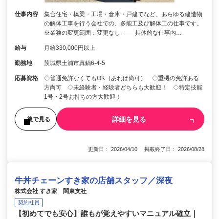
仕事内容
集合住宅・橋梁・工場・倉庫・戸建てなど、あらゆる建造物
の解体工事を行う会社での、多能工及び解体工の仕事です。
※業務の変更範囲：変更なし ―― 具体的な仕事内…
給与
月給330,000円以上
勤務地
茨城県土浦市真鍋6-4-5
応募資格
◇普通免許なくてもOK（あれば尚可） ◇重機の免許ある
方尚可 ◇未経験者・経験者どちらも大歓迎！ ◇特定技能
1号・2号お持ちの方大歓迎！
詳細を見る
後で見る
更新日： 2026/04/10 掲載終了日： 2026/08/28
牛丼チェーンすき家の店舗スタッフ／深夜
株式会社 すき家 関東支社
契約社員
【初めてでも安心】誰もが覚えやすいマニュアル確立｜