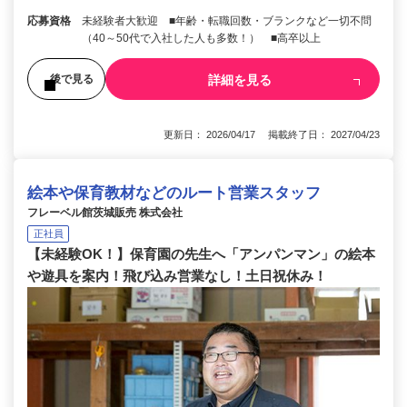
応募資格
未経験者大歓迎 ■年齢・転職回数・ブランクなど一切不問
（40～50代で入社した人も多数！） ■高卒以上
詳細を見る
後で見る
更新日： 2026/04/17 掲載終了日： 2027/04/23
絵本や保育教材などのルート営業スタッフ
フレーベル館茨城販売 株式会社
正社員
【未経験OK！】保育園の先生へ「アンパンマン」の絵本
や遊具を案内！飛び込み営業なし！土日祝休み！