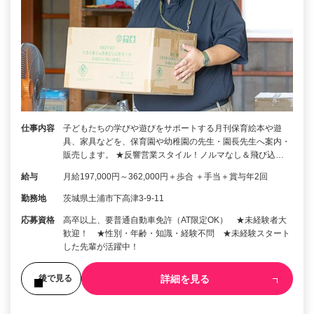
仕事内容
子どもたちの学びや遊びをサポートする月刊保育絵本や遊
具、家具などを、保育園や幼稚園の先生・園長先生へ案内・
販売します。 ★反響営業スタイル！ノルマなし＆飛び込…
給与
月給197,000円～362,000円＋歩合 ＋手当＋賞与年2回
勤務地
茨城県土浦市下高津3-9-11
応募資格
高卒以上、要普通自動車免許（AT限定OK） ★未経験者大
歓迎！ ★性別・年齢・知識・経験不問 ★未経験スタート
した先輩が活躍中！
詳細を見る
後で見る