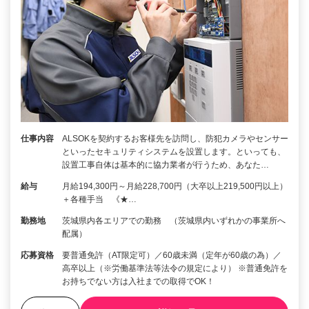
仕事内容
ALSOKを契約するお客様先を訪問し、防犯カメラやセンサー
といったセキュリティシステムを設置します。といっても、
設置工事自体は基本的に協力業者が行うため、あなた…
給与
月給194,300円～月給228,700円（大卒以上219,500円以上）
＋各種手当 《★…
勤務地
茨城県内各エリアでの勤務 （茨城県内いずれかの事業所へ
配属）
応募資格
要普通免許（AT限定可）／60歳未満（定年が60歳の為）／
高卒以上（※労働基準法等法令の規定により） ※普通免許を
お持ちでない方は入社までの取得でOK！