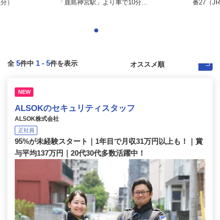
1分）
「鹿島神宮駅」より車で10分...
番27（J
5
1
-
5
全
件中
件を表示
NEW
ALSOKのセキュリティスタッフ
ALSOK株式会社
正社員
95%が未経験スタート｜1年目で月収31万円以上も！｜賞
与平均137万円｜20代30代多数活躍中！