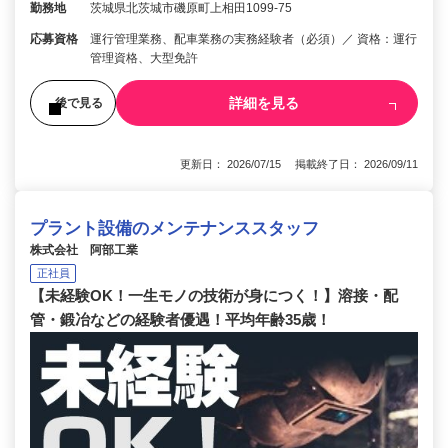
勤務地
茨城県北茨城市磯原町上相田1099-75
応募資格
運行管理業務、配車業務の実務経験者（必須）／ 資格：運行
管理資格、大型免許
詳細を見る
後で見る
更新日： 2026/07/15 掲載終了日： 2026/09/11
プラント設備のメンテナンススタッフ
株式会社 阿部工業
正社員
【未経験OK！一生モノの技術が身につく！】溶接・配
管・鍛冶などの経験者優遇！平均年齢35歳！