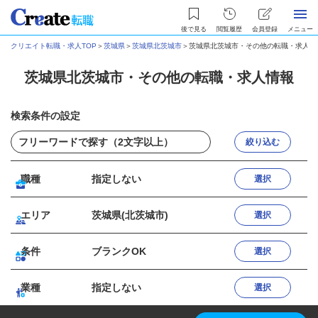
後で見る
閲覧履歴
会員登録
メニュー
クリエイト転職・求人TOP
＞
茨城県
＞
茨城県北茨城市
＞
茨城県北茨城市・その他の転職・求人情
茨城県北茨城市・その他の転職・求人情報
検索条件の設定
絞り込む
職種
指定しない
選択
エリア
茨城県(北茨城市)
選択
条件
ブランクOK
選択
業種
指定しない
選択