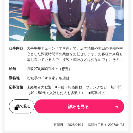
仕事内容
大手牛丼チェーン『すき家』で、店内清掃や翌日の準備を中
心とした深夜時間帯の業務をお任せします。お客様の来店も
落ち着いているので、接客・調理などは少なめです。その…
給与
月収270,000円以上（想定）
勤務地
茨城県の「すき家」各店舗
応募資格
未経験者大歓迎 ■年齢・転職回数・ブランクなど一切不問
（40～50代で入社した人も多数！） ■高卒以上
詳細を見る
後で見る
更新日： 2026/04/17 掲載終了日： 2027/04/23