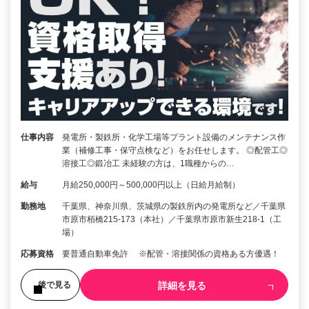
仕事内容
発電所・製鉄所・化学工場等プラント設備のメンテナンス作
業（補修工事・保守点検など）をお任せします。 ◎配管工◎
溶接工◎鍛冶工 未経験の方は、1職種からの…
給与
月給250,000円～500,000円以上（日給月給制）
勤務地
千葉県、神奈川県、茨城県の製鉄所内の発電所など／千葉県
市原市栢橋215-173（本社）／千葉県市原市新生218-1（工
場）
応募資格
要普通自動車免許 ※配管・溶接関係の資格ある方優遇！
詳細を見る
後で見る