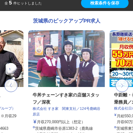
5
検索条件を保存
全
件ヒットしました
茨城県のピックアップPR求人
員
牛丼チェーンすき家の店舗スタッ
中距離・
フ／深夜
乗務員／
グループ）
株式会社日
株式会社 すき家 関東支社／124号鹿嶋谷
原店
円 ※月収29
月給550,
月収270,000円以上（想定）
月収60万
663
茨城県鹿嶋市谷原1383-2（鹿島線
茨城県東