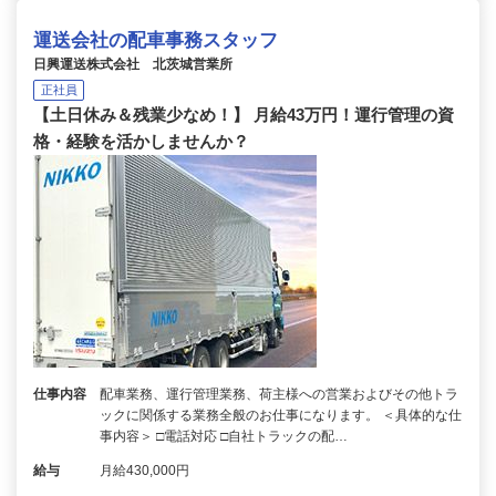
運送会社の配車事務スタッフ
日興運送株式会社 北茨城営業所
正社員
【土日休み＆残業少なめ！】 月給43万円！運行管理の資
格・経験を活かしませんか？
仕事内容
配車業務、運行管理業務、荷主様への営業およびその他トラ
ックに関係する業務全般のお仕事になります。 ＜具体的な仕
事内容＞ □電話対応 □自社トラックの配…
給与
月給430,000円