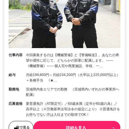
仕事内容
今回募集するのは【機械警備】と【警備輸送】。あなたの希
望や適性に応じて、どちらかの部署に配属します。 ――
《機械警備》―― 個人宅や商業施設、学校、一…
給与
月給199,800円～月給234,200円（大卒以上225,000円以上）
＋各種手当 《★…
勤務地
茨城県内各エリアでの勤務 （茨城県内いずれかの事業所へ
配属）
応募資格
要普通免許（AT限定可）／60歳未満（定年が60歳の為）／
高卒以上（※労働基準法等法令の規定により） ※普通免許を
お持ちでない方は入社までの取得でOK！
詳細を見る
後で見る