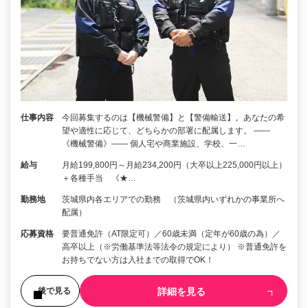
仕事内容
今回募集するのは【機械警備】と【警備輸送】。あなたの希
望や適性に応じて、どちらかの部署に配属します。 ――
《機械警備》―― 個人宅や商業施設、学校、一…
給与
月給199,800円～月給234,200円（大卒以上225,000円以上）
＋各種手当 《★…
勤務地
茨城県内各エリアでの勤務 （茨城県内いずれかの事業所へ
配属）
応募資格
要普通免許（AT限定可）／60歳未満（定年が60歳の為）／
高卒以上（※労働基準法等法令の規定により） ※普通免許を
お持ちでない方は入社までの取得でOK！
詳細を見る
後で見る