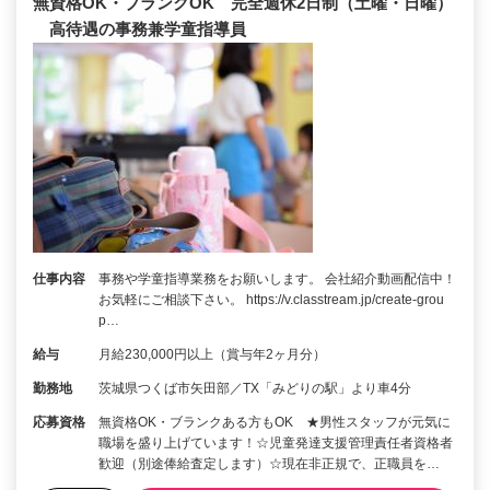
無資格OK・ブランクOK 完全週休2日制（土曜・日曜）
高待遇の事務兼学童指導員
仕事内容
事務や学童指導業務をお願いします。 会社紹介動画配信中！
お気軽にご相談下さい。 https://v.classtream.jp/create-grou
p…
給与
月給230,000円以上（賞与年2ヶ月分）
勤務地
茨城県つくば市矢田部／TX「みどりの駅」より車4分
応募資格
無資格OK・ブランクある方もOK ★男性スタッフが元気に
職場を盛り上げています！☆児童発達支援管理責任者資格者
歓迎（別途俸給査定します）☆現在非正規で、正職員を…