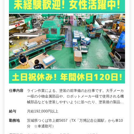
仕事内容
ライン作業による、塗装の前準備のお仕事です。大手メーカ
ー様の小物金属部品や、ロボットメーカー様で使用される機
械部品などを塗装しやすいように並べたり、塗装後の製品…
給与
月給192,000円以上
勤務地
茨城県つくば市上郷5657（TX「万博記念公園駅」から車10
分 ☆車通勤可）