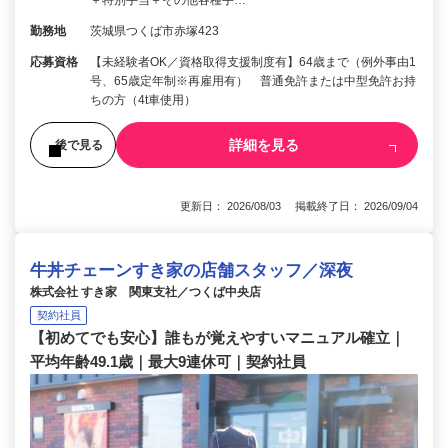
勤務地
茨城県つくば市赤塚423
応募資格
【未経験者OK／資格取得支援制度有】64歳まで（例外事由1
号、65歳定年制※再雇用有） 普通免許または中型免許お持
ちの方（4t車使用）
詳細を見る
後で見る
更新日： 2026/08/03 掲載終了日： 2026/09/04
牛丼チェーンすき家の店舗スタッフ／深夜
株式会社 すき家 関東支社／つくば中央店
契約社員
【初めてでも安心】誰もが覚えやすいマニュアル確立｜
平均年齢49.1歳｜最大9連休可｜契約社員