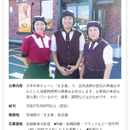
仕事内容
大手牛丼チェーン『すき家』で、店内清掃や翌日の準備を中
心とした深夜時間帯の業務をお任せします。お客様の来店も
落ち着いているので、接客・調理などは少なめです。その…
給与
月収270,000円以上（想定）
勤務地
茨城県の「すき家」各店舗
応募資格
未経験者大歓迎 ■年齢・転職回数・ブランクなど一切不問
（40～50代で入社した人も多数！） ■高卒以上