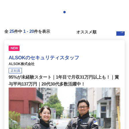
25
1
-
20
全
件中
件を表示
NEW
ALSOKのセキュリティスタッフ
ALSOK株式会社
正社員
95%が未経験スタート｜1年目で月収31万円以上も！｜賞
与平均137万円｜20代30代多数活躍中！