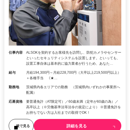
仕事内容
ALSOKを契約するお客様先を訪問し、防犯カメラやセンサー
といったセキュリティシステムを設置します。といっても、
設置工事自体は基本的に協力業者が行うため、あなた…
給与
月給194,300円～月給228,700円（大卒以上219,500円以上）
＋各種手当 《★…
勤務地
茨城県内各エリアでの勤務 （茨城県内いずれかの事業所へ
配属）
応募資格
要普通免許（AT限定可）／60歳未満（定年が60歳の為）／
高卒以上（※労働基準法等法令の規定により） ※普通免許を
お持ちでない方は入社までの取得でOK！
詳細を見る
後で見る