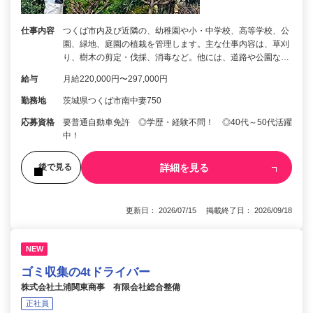
仕事内容
つくば市内及び近隣の、幼稚園や小・中学校、高等学校、公
園、緑地、庭園の植栽を管理します。主な仕事内容は、草刈
り、樹木の剪定・伐採、消毒など。他には、道路や公園な…
給与
月給220,000円〜297,000円
勤務地
茨城県つくば市南中妻750
応募資格
要普通自動車免許 ◎学歴・経験不問！ ◎40代～50代活躍
中！
詳細を見る
後で見る
更新日： 2026/07/15 掲載終了日： 2026/09/18
NEW
ゴミ収集の4tドライバー
株式会社土浦関東商事 有限会社総合整備
正社員