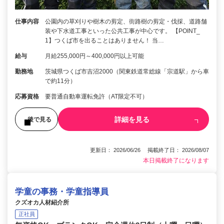
仕事内容
公園内の草刈りや樹木の剪定、街路樹の剪定・伐採、道路舗
装や下水道工事といった公共工事が中心です。 【POINT_
1】つくば市を出ることはありません！ 当…
給与
月給255,000円～400,000円以上可能
勤務地
茨城県つくば市吉沼2000（関東鉄道常総線「宗道駅」から車
で約11分）
応募資格
要普通自動車運転免許（AT限定不可）
詳細を見る
後で見る
更新日： 2026/06/26 掲載終了日： 2026/08/07
本日掲載終了になります
学童の事務・学童指導員
クズオカ人材紹介所
正社員