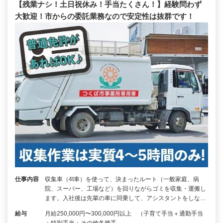
【残業ナシ！土日祝休み！手当たくさん！】経験問わず
大歓迎！市からの委託業務なので安定性は抜群です！
仕事内容
収集車（4t車）を使って、決まったルート（一般家庭、病
院、スーパー、工場など）を回りながらゴミを収集・運搬し
ます。入社後は先輩の車に同乗して、アシスタントをしな…
給与
月給250,000円〜300,000円以上 （子育て手当＋通勤手当
＋特別手当＋その他各種手…