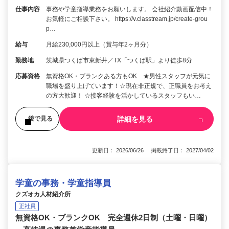
仕事内容
事務や学童指導業務をお願いします。 会社紹介動画配信中！
お気軽にご相談下さい。 https://v.classtream.jp/create-grou
p…
給与
月給230,000円以上（賞与年2ヶ月分）
勤務地
茨城県つくば市東新井／TX「つくば駅」より徒歩8分
応募資格
無資格OK・ブランクある方もOK ★男性スタッフが元気に
職場を盛り上げています！☆現在非正規で、正職員をお考え
の方大歓迎！ ☆接客経験を活かしているスタッフもい…
詳細を見る
後で見る
更新日： 2026/06/26 掲載終了日： 2027/04/02
学童の事務・学童指導員
クズオカ人材紹介所
正社員
無資格OK・ブランクOK 完全週休2日制（土曜・日曜）