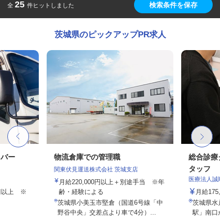
25
検索条件を保存
全
件ヒットしました
茨城県のピックアップPR求人
イバー
物流倉庫での管理職
総合診療
タッフ
関東伏見運送株式会社 茨城支店
医療法人誠
月給220,000円以上＋別途手当 ※年
0円以上 ※
齢・経験による
月給175,
茨城県小美玉市堅倉（国道6号線「中
茨城県水戸
野谷中央」交差点より車で4分）...
駅」南口か