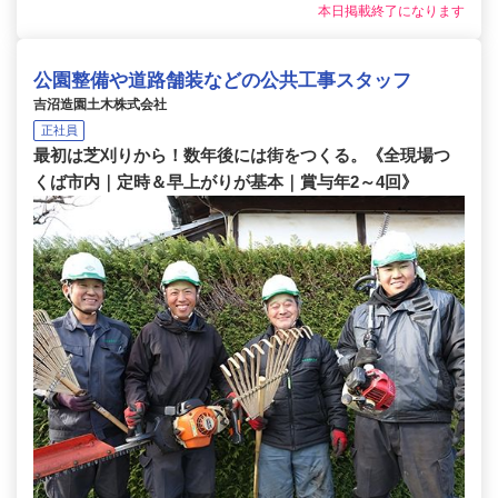
本日掲載終了になります
公園整備や道路舗装などの公共工事スタッフ
吉沼造園土木株式会社
正社員
最初は芝刈りから！数年後には街をつくる。《全現場つ
くば市内｜定時＆早上がりが基本｜賞与年2～4回》