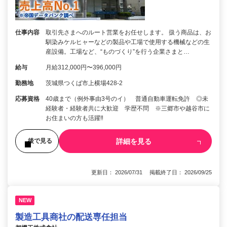
仕事内容
取引先さまへのルート営業をお任せします。 扱う商品は、お
馴染みケルヒャーなどの製品や工場で使用する機械などの生
産設備。工場など、“ものづくり”を行う企業さまと…
給与
月給312,000円〜396,000円
勤務地
茨城県つくば市上横場428-2
応募資格
40歳まで（例外事由3号のイ） 普通自動車運転免許 ◎未
経験者・経験者共に大歓迎 学歴不問 ※三郷市や越谷市に
お住まいの方も活躍‼︎
詳細を見る
後で見る
更新日： 2026/07/31 掲載終了日： 2026/09/25
NEW
製造工具商社の配送専任担当