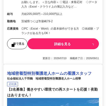
お願いします。 ＜主な内容＞ ◇電話・来客応対 ◇データ
入力（Excel・クラウド上の簿記入力など…
給与
月給205,000円～210,000円以上
勤務地
茨城県つくば市柴崎79-2
応募資格
◎PC（Excel・Word）の基本操作ができる方 ◎未経験・ブ
ランクがある方もOK！
詳細を見る
後で見る
更新日： 2026/07/10 掲載終了日： 2026/09/11
地域密着型特別養護老人ホームの看護スタッフ
社会福祉法人千羽鶴 地域密着型特別養護老人ホーム桜華
正社員
【2名募集】働きやすい環境での再スタートを応援！夜勤
はありません！