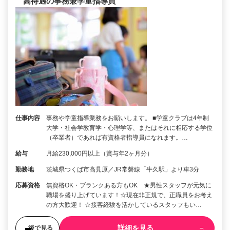
高待遇の事務兼学童指導員
仕事内容
事務や学童指導業務をお願いします。 ■学童クラブは4年制
大学・社会学教育学・心理学等、またはそれに相応する学位
（卒業者）であれば有資格者指導員になれます。…
給与
月給230,000円以上（賞与年2ヶ月分）
勤務地
茨城県つくば市高見原／JR常磐線「牛久駅」より車3分
応募資格
無資格OK・ブランクある方もOK ★男性スタッフが元気に
職場を盛り上げています！☆現在非正規で、正職員をお考え
の方大歓迎！ ☆接客経験を活かしているスタッフもい…
詳細を見る
後で見る