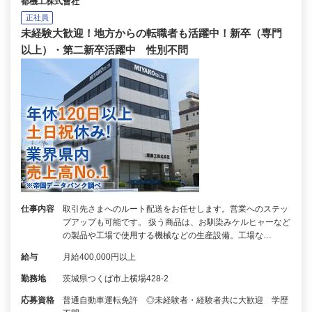
都機工株式會社
正社員
未経験大歓迎！地方からの転職者も活躍中！新卒（専門
以上）・第二新卒活躍中 性別不問
仕事内容
取引先さまへのルート配送をお任せします。営業へのステッ
プアップも可能です。 扱う商品は、お馴染みケルヒャーなど
の製品や工場で使用する機械などの生産設備。工場な…
給与
月給400,000円以上
勤務地
茨城県つくば市上横場428-2
応募資格
普通自動車運転免許 ◎未経験者・経験者共に大歓迎 学歴