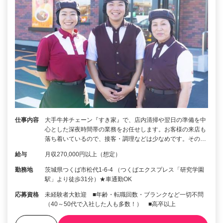
仕事内容
大手牛丼チェーン『すき家』で、店内清掃や翌日の準備を中
心とした深夜時間帯の業務をお任せします。お客様の来店も
落ち着いているので、接客・調理などは少なめです。その…
給与
月収270,000円以上（想定）
勤務地
茨城県つくば市松代1-6-4 （つくばエクスプレス「研究学園
駅」より徒歩31分）★車通勤OK
応募資格
未経験者大歓迎 ■年齢・転職回数・ブランクなど一切不問
（40～50代で入社した人も多数！） ■高卒以上