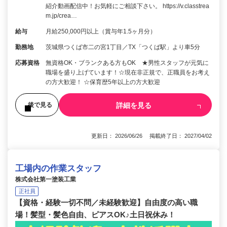
紹介動画配信中！お気軽にご相談下さい。 https://v.classtrea
m.jp/crea…
給与
月給250,000円以上（賞与年1.5ヶ月分）
勤務地
茨城県つくば市二の宮1丁目／TX「つくば駅」より車5分
応募資格
無資格OK・ブランクある方もOK ★男性スタッフが元気に
職場を盛り上げています！☆現在非正規で、正職員をお考え
の方大歓迎！ ☆保育歴5年以上の方大歓迎
詳細を見る
後で見る
更新日： 2026/06/26 掲載終了日： 2027/04/02
工場内の作業スタッフ
株式会社第一塗装工業
正社員
【資格・経験一切不問／未経験歓迎】自由度の高い職
場！髪型・髪色自由、ピアスOK♪土日祝休み！