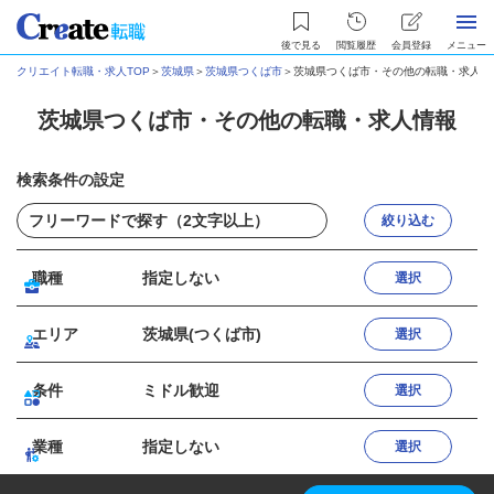
後で見る
閲覧履歴
会員登録
メニュー
クリエイト転職・求人TOP
＞
茨城県
＞
茨城県つくば市
＞
茨城県つくば市・その他の転職・求人情
茨城県つくば市・その他の転職・求人情報
検索条件の設定
絞り込む
職種
指定しない
選択
エリア
茨城県(つくば市)
選択
条件
ミドル歓迎
選択
業種
指定しない
選択