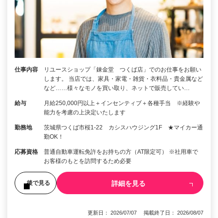
仕事内容
リユースショップ「錬金堂 つくば店」でのお仕事をお願い
します。 当店では、家具・家電・雑貨・衣料品・貴金属など
など……様々なモノを買い取り、ネットで販売してい…
給与
月給250,000円以上＋インセンティブ＋各種手当 ※経験や
能力を考慮の上決定いたします
勤務地
茨城県つくば市桜1-22 カシスハウジング1F ★マイカー通
勤OK！
応募資格
普通自動車運転免許をお持ちの方（AT限定可） ※社用車で
お客様のもとを訪問するため必要
詳細を見る
後で見る
更新日： 2026/07/07 掲載終了日： 2026/08/07