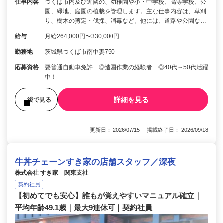
仕事内容
つくば市内及び近隣の、幼稚園や小・中学校、高等学校、公
園、緑地、庭園の植栽を管理します。主な仕事内容は、草刈
り、樹木の剪定・伐採、消毒など。他には、道路や公園な…
給与
月給264,000円〜330,000円
勤務地
茨城県つくば市南中妻750
応募資格
要普通自動車免許 ◎造園作業の経験者 ◎40代～50代活躍
中！
詳細を見る
後で見る
更新日： 2026/07/15 掲載終了日： 2026/09/18
牛丼チェーンすき家の店舗スタッフ／深夜
株式会社 すき家 関東支社
契約社員
【初めてでも安心】誰もが覚えやすいマニュアル確立｜
平均年齢49.1歳｜最大9連休可｜契約社員