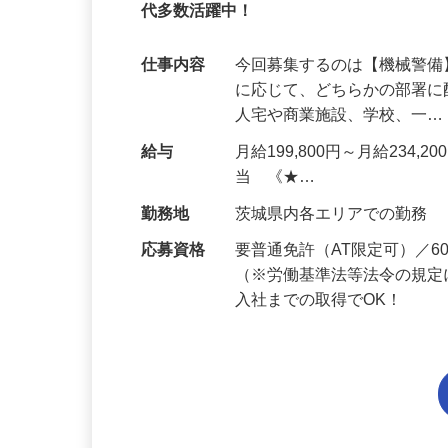
95%が未経験スタート｜1年目で月収31万
代多数活躍中！
仕事内容
今回募集するのは【機械警
に応じて、どちらかの部署に
人宅や商業施設、学校、一
給与
月給199,800円～月給234,
当 《★…
勤務地
茨城県内各エリアでの勤務
応募資格
要普通免許（AT限定可）／
（※労働基準法等法令の規定
入社までの取得でOK！