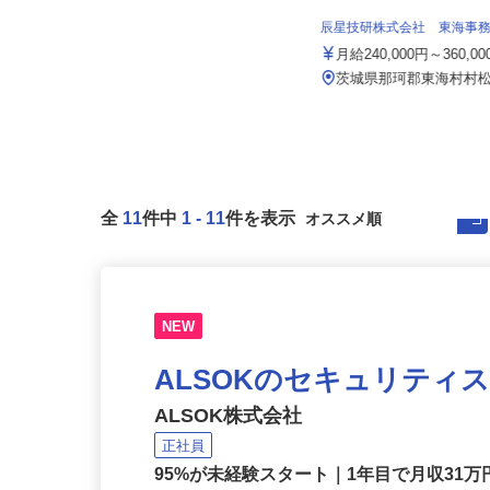
セイワロジスティクス株式会社 茨城営
業所
辰星技研株式会社 東海事
月給350,000円以上＋各種手当 ＜
月収40～50万円以上可...
月給240,000円～360,0
茨城県結城郡八千代町平塚4569
茨城県那珂郡東海村村松北
全
11
件中
1
-
11
件を表示
NEW
ALSOKのセキュリティ
ALSOK株式会社
正社員