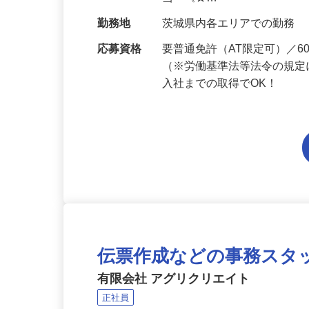
給与
月給194,300円～月給228,
当 《★…
勤務地
茨城県内各エリアでの勤務
応募資格
要普通免許（AT限定可）／
（※労働基準法等法令の規定
入社までの取得でOK！
伝票作成などの事務スタ