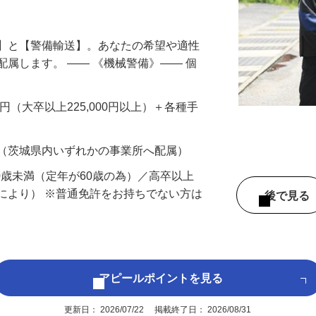
円以上も！｜賞与平均137万円｜20代30
備】と【警備輸送】。あなたの希望や適性
配属します。 ―― 《機械警備》―― 個
…
200円（大卒以上225,000円以上）＋各種手
 （茨城県内いずれかの事業所へ配属）
60歳未満（定年が60歳の為）／高卒以上
により） ※普通免許をお持ちでない方は
後で見
アピールポイントを見る