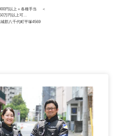
ジスティクス株式会社 茨城営
辰星技研株式会社 東海事務所
50,000円以上＋各種手当 ＜
～50万円以上可...
月給240,000円～360,000円
結城郡八千代町平塚4569
茨城県那珂郡東海村村松北1-3-8