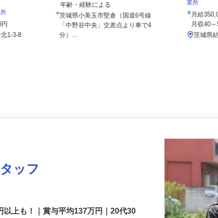
セイワロ
月給220,000円以上＋別途手当 ※
業所
年齢・経験による
務所
月給3
茨城県小美玉市堅倉（国道6号線
00円
月収40
「中野谷中央」交差点より車で4
1-3-8
分）...
茨城県
スタッフ