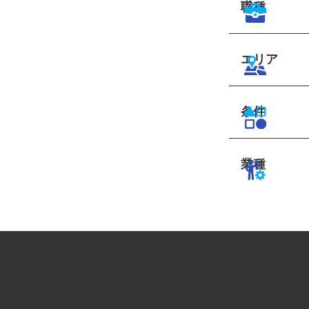
職種
エリア
条件
業種