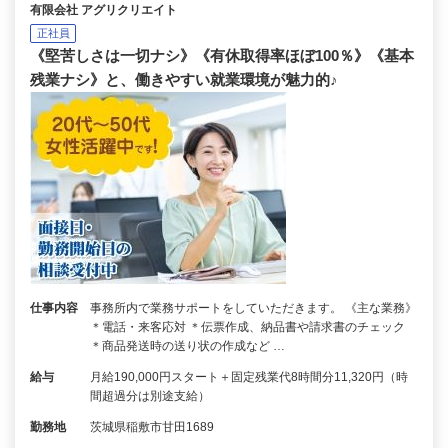
有限会社 アグリクリエイト
正社員
《堅苦しさは一切ナシ》《有休取得率ほぼ100％》《基本
残業ナシ》と、働きやすい就業環境が魅力的♪
仕事内容
事務所内で業務サポートをしていただきます。 《主な業務》
＊電話・来客応対 ＊伝票作成、納品書や請求書のチェック
＊商品発送時の送り状の作成など …
給与
月給190,000円スタート＋固定残業代8時間分11,320円（時
間超過分は別途支給）
勤務地
茨城県稲敷市甘田1689