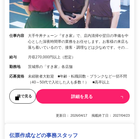
仕事内容
大手牛丼チェーン『すき家』で、店内清掃や翌日の準備を中
心とした深夜時間帯の業務をお任せします。お客様の来店も
落ち着いているので、接客・調理などは少なめです。その…
給与
月収270,000円以上（想定）
勤務地
茨城県の「すき家」各店舗
応募資格
未経験者大歓迎 ■年齢・転職回数・ブランクなど一切不問
（40～50代で入社した人も多数！） ■高卒以上
詳細を見る
後で見る
更新日： 2026/04/17 掲載終了日： 2027/04/23
伝票作成などの事務スタッフ