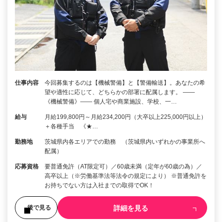
仕事内容
今回募集するのは【機械警備】と【警備輸送】。あなたの希
望や適性に応じて、どちらかの部署に配属します。 ――
《機械警備》―― 個人宅や商業施設、学校、一…
給与
月給199,800円～月給234,200円（大卒以上225,000円以上）
＋各種手当 《★…
勤務地
茨城県内各エリアでの勤務 （茨城県内いずれかの事業所へ
配属）
応募資格
要普通免許（AT限定可）／60歳未満（定年が60歳の為）／
高卒以上（※労働基準法等法令の規定により） ※普通免許を
お持ちでない方は入社までの取得でOK！
詳細を見る
後で見る