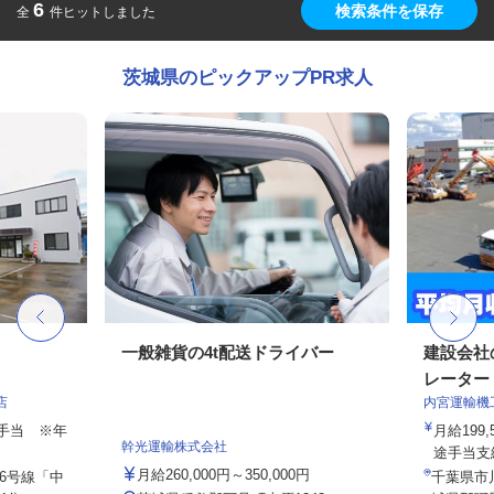
6
検索条件を保存
全
件ヒットしました
茨城県のピックアップPR求人
一般雑貨の4t配送ドライバー
建設会社
レーター
店
内宮運輸機
途手当 ※年
月給199,
幹光運輸株式会社
途手当支給
月給260,000円～350,000円
6号線「中
千葉県市