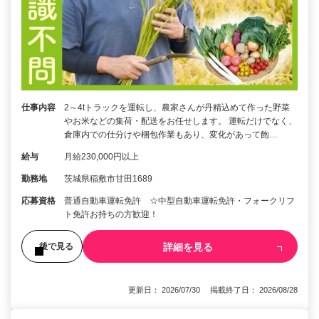
仕事内容
2～4tトラックを運転し、農家さんが丹精込めて作った野菜
やお米などの集荷・配送をお任せします。 運転だけでなく、
倉庫内での仕分けや梱包作業もあり、変化があって飽…
給与
月給230,000円以上
勤務地
茨城県稲敷市甘田1689
応募資格
普通自動車運転免許 ☆中型自動車運転免許・フォークリフ
ト免許お持ちの方歓迎！
詳細を見る
後で見る
更新日： 2026/07/30 掲載終了日： 2026/08/28