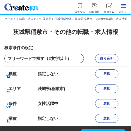
後で見る
閲覧履歴
会員登録
メニュー
クリエイト転職・求人TOP
＞
茨城県
＞
茨城県稲敷市
＞
茨城県稲敷市・その他の転職・求人情報
茨城県稲敷市・その他の転職・求人情報
検索条件の設定
絞り込む
職種
指定しない
選択
エリア
茨城県(稲敷市)
選択
条件
女性活躍中
選択
業種
指定しない
選択