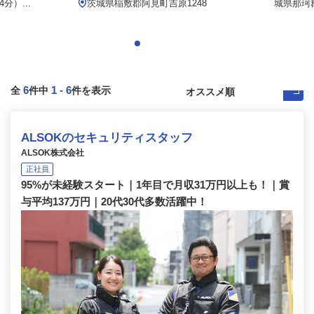
）...
茨城県稲敷郡阿見町吉原1248
城県那珂
6
1
-
6
全
件中
件を表示
ALSOKのセキュリティスタッフ
ALSOK株式会社
正社員
95%が未経験スタート｜1年目で月収31万円以上も！｜賞
与平均137万円｜20代30代多数活躍中！