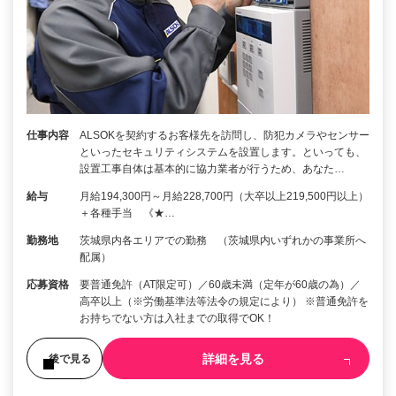
仕事内容
ALSOKを契約するお客様先を訪問し、防犯カメラやセンサー
といったセキュリティシステムを設置します。といっても、
設置工事自体は基本的に協力業者が行うため、あなた…
給与
月給194,300円～月給228,700円（大卒以上219,500円以上）
＋各種手当 《★…
勤務地
茨城県内各エリアでの勤務 （茨城県内いずれかの事業所へ
配属）
応募資格
要普通免許（AT限定可）／60歳未満（定年が60歳の為）／
高卒以上（※労働基準法等法令の規定により） ※普通免許を
お持ちでない方は入社までの取得でOK！
詳細を見る
後で見る