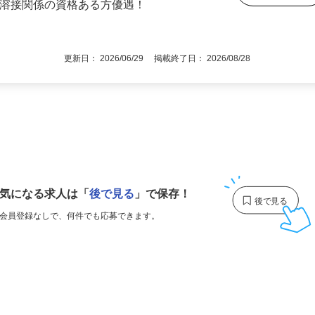
県市原市新生218-1（工場）
後で見
・溶接関係の資格ある方優遇！
更新日： 2026/06/29 掲載終了日： 2026/08/28
1
気になる求人は
「
後で見る
」で保存！
会員登録なしで、
何件でも応募できます。