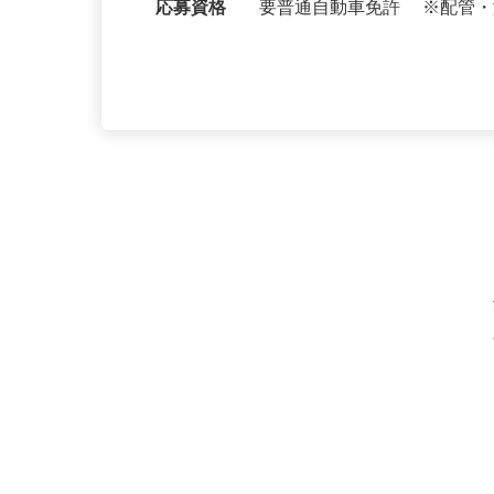
橋215-173（本社）／千葉
応募資格
要普通自動車免許 ※配管