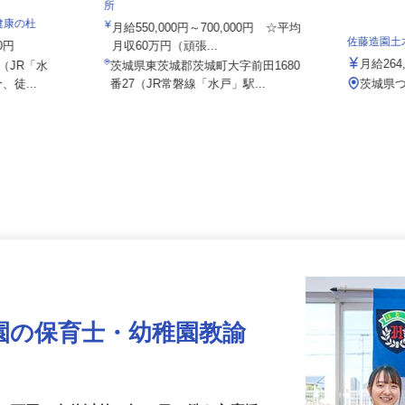
株式会社日本トランスネット 茨城営業
所
ク健康の杜
月給550,000円～700,000円 ☆平均
佐藤造園
00円
月収60万円（頑張...
月給26
0（JR「水
茨城県東茨城郡茨城町大字前田1680
、徒...
番27（JR常磐線「水戸」駅...
茨城県
園の保育士・幼稚園教諭