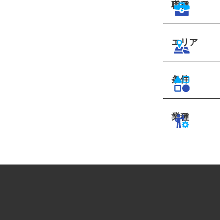
職種
エリア
条件
業種