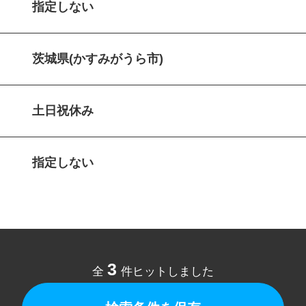
指定しない
茨城県(かすみがうら市)
土日祝休み
指定しない
3
全
件ヒットしました