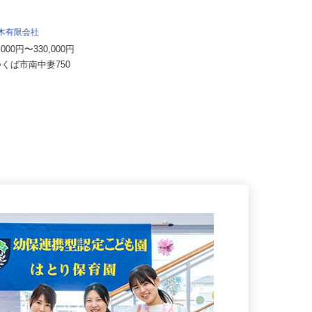
医療法人誠順会 クリニック健康の杜
土木有限会社
月給175,000円～200,000円
4,000円〜330,000円
茨城県水戸市千波町1250（JR「水
つくば市南中妻750
戸駅」南口から車で約5分、徒...