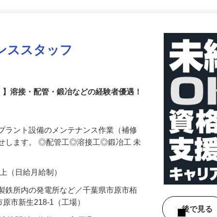
更新日： 2026/07/17 掲載終了日： 2026/09/04
ンススタッフ
！】溶接・配管・鍛冶などの経験者優遇！
等プラント設備のメンテナンス作業（補修
せします。 ◎配管工◎溶接工◎鍛冶工 未
00円以上（日給月給制）
の製鉄所内の発電所など／千葉県市原市栢