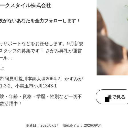
ジメント
アークスタイル株式会社
や経験がないあなたを全力フォローします！
行サポートなどをお任せします。9月新規
スタッフの募集です！ さがみ典礼が運営
ホール…
円以上
敷郡阿見町荒川本郷大塚2064-2、かすみが
1-3-2、小美玉市小川1343-1
経験・年齢・資格・学歴・性別など一切不
後で見
多数活躍中！