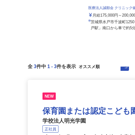
医療法人誠順会 クリニッ
佐藤造園土木有限会社
月給175,000円～200,0
月給264,000円〜330,000円
茨城県水戸市千波町125
茨城県つくば市南中妻750
戸駅」南口から車で約5分
全
3
件中
1
-
3
件を表示
NEW
保育園または認定こども
学校法人明光学園