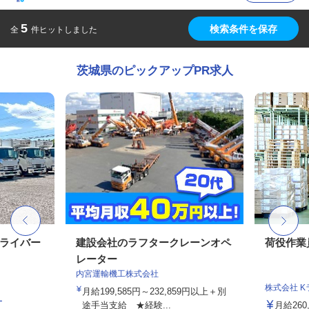
5
検索条件を保存
全
件ヒットしました
茨城県のピックアップPR求人
ドライバー
建設会社のラフタークレーンオペ
荷役作業
レーター
内宮運輸機工株式会社
株式会社 
月給199,585円～232,859円以上＋別
ー
途手当支給 ★経験...
月給260