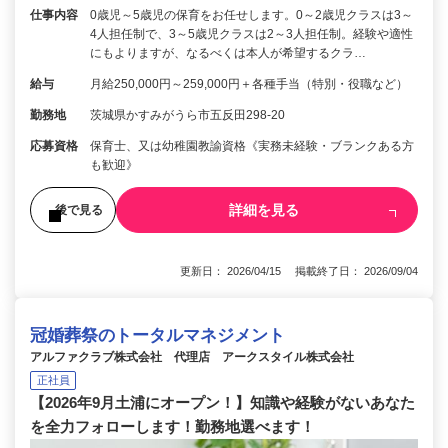
仕事内容
0歳児～5歳児の保育をお任せします。0～2歳児クラスは3～
4人担任制で、3～5歳児クラスは2～3人担任制。経験や適性
にもよりますが、なるべくは本人が希望するクラ…
給与
月給250,000円～259,000円＋各種手当（特別・役職など）
勤務地
茨城県かすみがうら市五反田298-20
応募資格
保育士、又は幼稚園教諭資格《実務未経験・ブランクある方
も歓迎》
詳細を見る
後で見る
更新日： 2026/04/15 掲載終了日： 2026/09/04
冠婚葬祭のトータルマネジメント
アルファクラブ株式会社 代理店 アークスタイル株式会社
正社員
【2026年9月土浦にオープン！】知識や経験がないあなた
を全力フォローします！勤務地選べます！