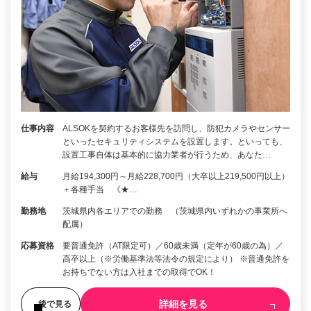
仕事内容
ALSOKを契約するお客様先を訪問し、防犯カメラやセンサー
といったセキュリティシステムを設置します。といっても、
設置工事自体は基本的に協力業者が行うため、あなた…
給与
月給194,300円～月給228,700円（大卒以上219,500円以上）
＋各種手当 《★…
勤務地
茨城県内各エリアでの勤務 （茨城県内いずれかの事業所へ
配属）
応募資格
要普通免許（AT限定可）／60歳未満（定年が60歳の為）／
高卒以上（※労働基準法等法令の規定により） ※普通免許を
お持ちでない方は入社までの取得でOK！
詳細を見る
後で見る