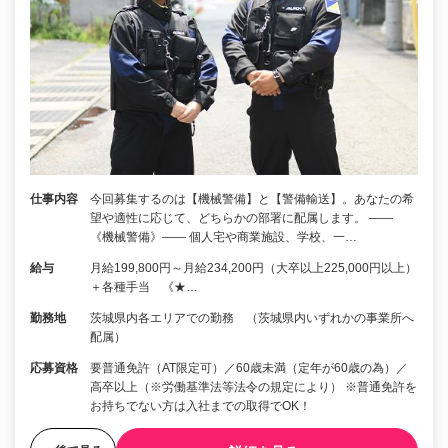
仕事内容
今回募集するのは【機械警備】と【警備輸送】。あなたの希
望や適性に応じて、どちらかの部署に配属します。 ――
《機械警備》―― 個人宅や商業施設、学校、一…
給与
月給199,800円～月給234,200円（大卒以上225,000円以上）
＋各種手当 《★…
勤務地
茨城県内各エリアでの勤務 （茨城県内いずれかの事業所へ
配属）
応募資格
要普通免許（AT限定可）／60歳未満（定年が60歳の為）／
高卒以上（※労働基準法等法令の規定により） ※普通免許を
お持ちでない方は入社までの取得でOK！