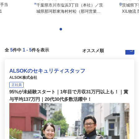
種手当
千葉県市川市塩浜3丁目（本社）／茨
茨城県下妻
1
城県那珂郡東海村村松（那珂営業...
XIL物流
5
1
-
5
全
件中
件を表示
ALSOKのセキュリティスタッフ
ALSOK株式会社
正社員
95%が未経験スタート｜1年目で月収31万円以上も！｜賞
与平均137万円｜20代30代多数活躍中！