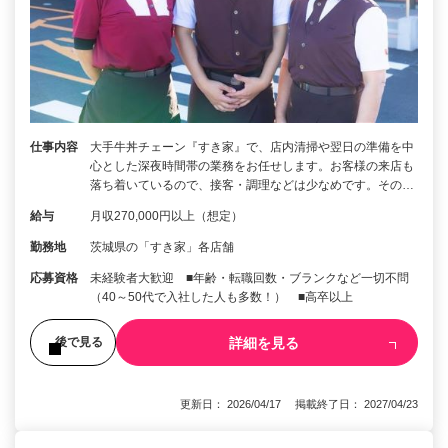
仕事内容
大手牛丼チェーン『すき家』で、店内清掃や翌日の準備を中
心とした深夜時間帯の業務をお任せします。お客様の来店も
落ち着いているので、接客・調理などは少なめです。その…
給与
月収270,000円以上（想定）
勤務地
茨城県の「すき家」各店舗
応募資格
未経験者大歓迎 ■年齢・転職回数・ブランクなど一切不問
（40～50代で入社した人も多数！） ■高卒以上
詳細を見る
後で見る
更新日： 2026/04/17 掲載終了日： 2027/04/23