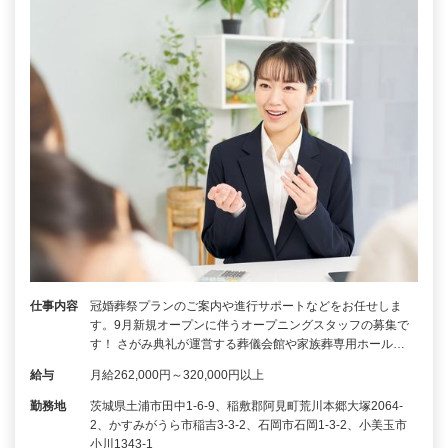
仕事内容
冠婚葬祭プランのご案内や進行サポートなどをお任せしま
す。9月新規オープンに伴うオープニングスタッフの募集で
す！ さがみ典礼が運営する葬儀会館や家族葬専用ホール…
給与
月給262,000円～320,000円以上
勤務地
茨城県土浦市田中1-6-9、稲敷郡阿見町荒川本郷大塚2064-
2、かすみがうら市稲吉3-3-2、石岡市石岡1-3-2、小美玉市
小川1343-1