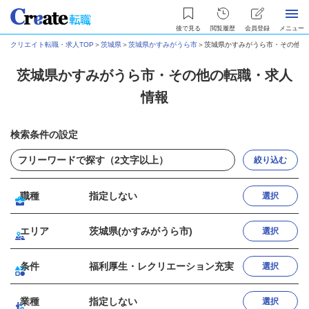
後で見る
閲覧履歴
会員登録
メニュー
クリエイト転職・求人TOP
＞
茨城県
＞
茨城県かすみがうら市
＞
茨城県かすみがうら市・その他の
茨城県かすみがうら市・その他の転職・求人
情報
検索条件の設定
絞り込む
職種
指定しない
選択
エリア
茨城県(かすみがうら市)
選択
条件
福利厚生・レクリエーション充実
選択
業種
指定しない
選択