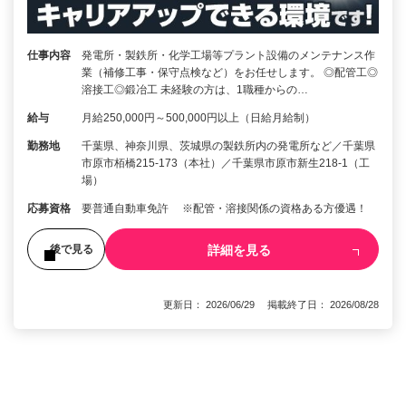
仕事内容
発電所・製鉄所・化学工場等プラント設備のメンテナンス作
業（補修工事・保守点検など）をお任せします。 ◎配管工◎
溶接工◎鍛冶工 未経験の方は、1職種からの…
給与
月給250,000円～500,000円以上（日給月給制）
勤務地
千葉県、神奈川県、茨城県の製鉄所内の発電所など／千葉県
市原市栢橋215-173（本社）／千葉県市原市新生218-1（工
場）
応募資格
要普通自動車免許 ※配管・溶接関係の資格ある方優遇！
詳細を見る
後で見る
更新日： 2026/06/29 掲載終了日： 2026/08/28
1