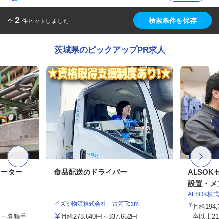
2
検索条件を保存
全
件ヒットしました
茨城県のピックアップPR求人
レーター
食品配送のドライバー
ALSO
設置・メン
ALSOK株
イズミ物流株式会社 古河Team
月給194
0円＋各種手
月給273,640円～337,652円
卒以上219,