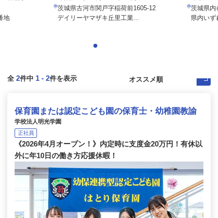
茨城県古河市関戸字稲荷前1605-12
茨城県内
番地
デイリーヤマザキ丘里工業...
県内いず
2
1
-
2
全
件中
件を表示
保育園または認定こども園の保育士・幼稚園教諭
学校法人明光学園
正社員
《2026年4月オープン！》内定時に支度金20万円！有休以
外に年10日の働き方応援休暇！