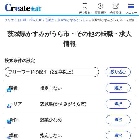
後で見る
閲覧履歴
会員登録
メニュー
クリエイト転職・求人TOP
＞
茨城県
＞
茨城県かすみがうら市
＞
茨城県かすみがうら市・その他の
茨城県かすみがうら市・その他の転職・求人
情報
検索条件の設定
絞り込む
職種
指定しない
選択
エリア
茨城県(かすみがうら市)
選択
条件
残業少なめ
選択
業種
指定しない
選択