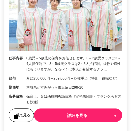
仕事内容
0歳児～5歳児の保育をお任せします。0～2歳児クラスは3～
4人担任制で、3～5歳児クラスは2～3人担任制。経験や適性
にもよりますが、なるべくは本人が希望するクラ…
給与
月給250,000円～259,000円＋各種手当（特別・役職など）
勤務地
茨城県かすみがうら市五反田298-20
応募資格
保育士、又は幼稚園教諭資格《実務未経験・ブランクある方
も歓迎》
詳細を見る
後で見る