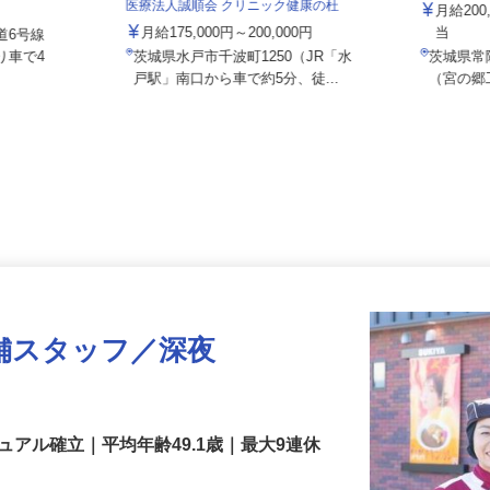
有限会社
別途手当 ※
医療法人誠順会 クリニック健康の杜
月給20
月給175,000円～200,000円
当
道6号線
り車で4
茨城県水戸市千波町1250（JR「水
茨城県
戸駅」南口から車で約5分、徒...
（宮の
舗スタッフ／深夜
アル確立｜平均年齢49.1歳｜最大9連休