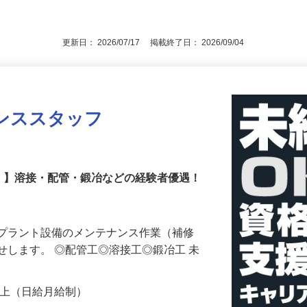
経験・年齢・資格・学歴・性別など一切不
後で見
多数活躍中！
更新日： 2026/07/17 掲載終了日： 2026/09/04
ンススタッフ
！】溶接・配管・鍛冶などの経験者優遇！
等プラント設備のメンテナンス作業（補修
せします。 ◎配管工◎溶接工◎鍛冶工 未