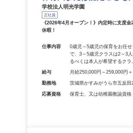
保育園または認定こども
学校法人明光学園
正社員
《2026年4月オープン！》内定時に支度
休暇！
仕事内容
0歳児～5歳児の保育をお任
で、3～5歳児クラスは2～
るべくは本人が希望するク
給与
月給250,000円～259,0
勤務地
茨城県かすみがうら市五反田29
応募資格
保育士、又は幼稚園教諭資