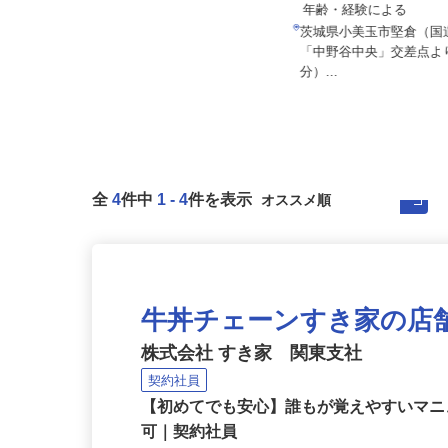
有限会社盛金製作所
月給220,000円以上＋
月給200,000円～230,000円＋諸手
年齢・経験による
当
茨城県小美玉市堅倉（国
茨城県常陸大宮市宮の郷2153-20
「中野谷中央」交差点よ
（宮の郷工場） 茨城県常陸大...
分）...
全
4
件中
1
-
4
件を表示
牛丼チェーンすき家の店
株式会社 すき家 関東支社
契約社員
【初めてでも安心】誰もが覚えやすいマニュ