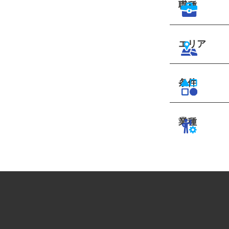
職種
エリア
条件
業種