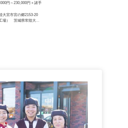
盛金製作所
月給220,000円以上＋別途手当 ※
0,000円～230,000円＋諸手
年齢・経験による
茨城県小美玉市堅倉（国道6号線
常陸大宮市宮の郷2153-20
「中野谷中央」交差点より車で4
郷工場） 茨城県常陸大...
分）...