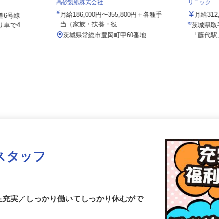
医療法人
別途手当 ※
高砂製紙株式会社
リニック
月給186,000円〜355,800円＋各種手
月給3
道6号線
当（家族・扶養・役...
り車で4
茨城県
茨城県常総市豊岡町甲60番地
「藤代
スタッフ
生充実／しっかり働いてしっかり休むがで