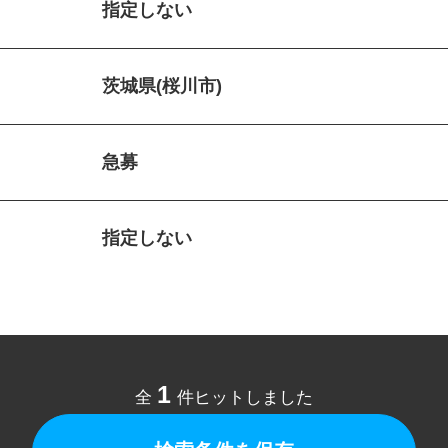
指定しない
茨城県(桜川市)
急募
指定しない
1
全
件ヒットしました