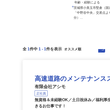
医療法人社団寿幸会 かんの産婦人科ク
月給220,000円以上＋
リニック
年齢・経験による
月給312,000円以上＋各種手当
茨城県小美玉市堅倉（国
茨城県取手市藤代1076（JR常磐線
「中野谷中央」交差点よ
「藤代駅」南口より徒歩9分）
分）...
全
1
件中
1
-
1
件を表示
高速道路のメンテナンス
有限会社アシモ
正社員
無資格＆未経験OK／土日祝休み／福利厚