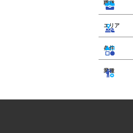
職種
エリア
条件
業種