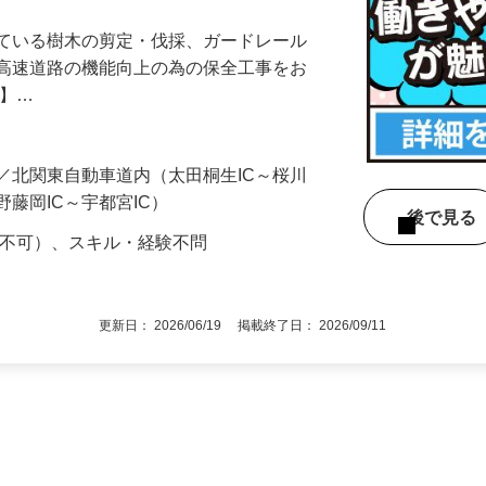
れている樹木の剪定・伐採、ガードレール
ど高速道路の機能向上の為の保全工事をお
…】…
／北関東自動車道内（太田桐生IC～桜川
野藤岡IC～宇都宮IC）
後で見
定不可）、スキル・経験不問
更新日： 2026/06/19 掲載終了日： 2026/09/11
1