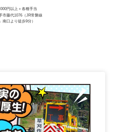
社団寿幸会 かんの産婦人科ク
月給220,000円以上＋別途手当 ※
年齢・経験による
12,000円以上＋各種手当
茨城県小美玉市堅倉（国道6号線
取手市藤代1076（JR常磐線
「中野谷中央」交差点より車で4
駅」南口より徒歩9分）
分）...