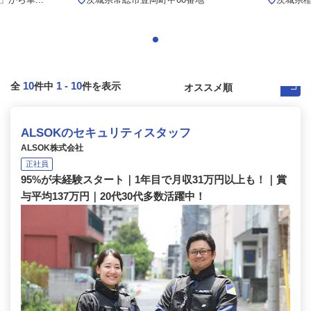
10
1
-
10
全
件中
件を表示
ALSOKのセキュリティスタッフ
ALSOK株式会社
正社員
95%が未経験スタート｜1年目で月収31万円以上も！｜賞
与平均137万円｜20代30代多数活躍中！