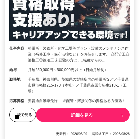
仕事内容
発電所・製鉄所・化学工場等プラント設備のメンテナンス作
業（補修工事・保守点検など）をお任せします。 ◎配管工◎
溶接工◎鍛冶工 未経験の方は、1職種からの…
給与
月給250,000円～500,000円以上（日給月給制）
勤務地
千葉県、神奈川県、茨城県の製鉄所内の発電所など／千葉県
市原市栢橋215-173（本社）／千葉県市原市新生218-1（工
場）
応募資格
要普通自動車免許 ※配管・溶接関係の資格ある方優遇！
詳細を見る
後で見る
更新日： 2026/06/29 掲載終了日： 2026/08/28