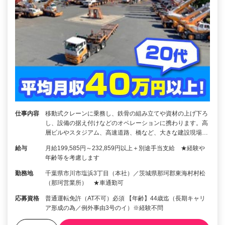
仕事内容
移動式クレーンに乗務し、鉄骨の組み立てや資材の上げ下ろ
し、設備の据え付けなどのオペレーションに携わります。高
層ビルやスタジアム、高速道路、橋など、大きな建設現場…
給与
月給199,585円～232,859円以上＋別途手当支給 ★経験や
年齢等を考慮します
勤務地
千葉県市川市塩浜3丁目（本社）／茨城県那珂郡東海村村松
（那珂営業所） ★車通勤可
応募資格
普通運転免許（AT不可）必須 【年齢】44歳迄（長期キャリ
ア形成の為／例外事由3号のイ）※経験不問