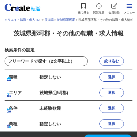
後で見る
閲覧履歴
会員登録
メニュー
クリエイト転職・求人TOP
＞
茨城県
＞
茨城県那珂郡
＞
茨城県那珂郡・その他の転職・求人情報
茨城県那珂郡・その他の転職・求人情報
検索条件の設定
絞り込む
職種
指定しない
選択
エリア
茨城県(那珂郡)
選択
条件
未経験歓迎
選択
業種
指定しない
選択