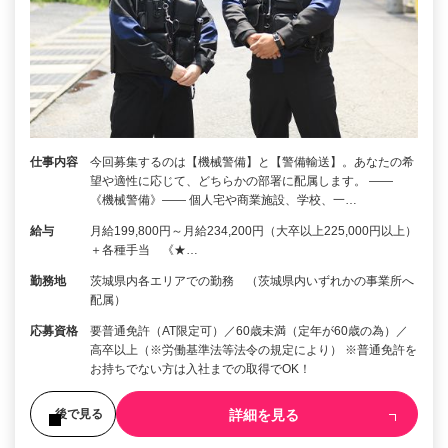
仕事内容
今回募集するのは【機械警備】と【警備輸送】。あなたの希
望や適性に応じて、どちらかの部署に配属します。 ――
《機械警備》―― 個人宅や商業施設、学校、一…
給与
月給199,800円～月給234,200円（大卒以上225,000円以上）
＋各種手当 《★…
勤務地
茨城県内各エリアでの勤務 （茨城県内いずれかの事業所へ
配属）
応募資格
要普通免許（AT限定可）／60歳未満（定年が60歳の為）／
高卒以上（※労働基準法等法令の規定により） ※普通免許を
お持ちでない方は入社までの取得でOK！
詳細を見る
後で見る