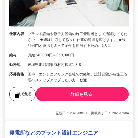
仕事内容
プラント設備や原子力設備の施工管理者として活躍してくだ
さい！ ★経験に応じて徐々に仕事の範囲を広げます。 ★設
計部門と連携を図って案件を担当するため、1人に…
給与
月給240,000円～360,000円
勤務地
茨城県那珂郡東海村村松北1-3-8
応募資格
工事・エンジニアリング会社での経験、設計経験から施工管
理へステップアップしたい方 歓迎
詳細を見る
後で見る
更新日： 2026/08/10 掲載終了日： 2026/09/04
発電所などのプラント設計エンジニア