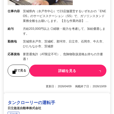
仕事内容
茨城県内（水戸市中心）で23店舗運営するいずれかの「ENE
OS」のサービスステーション（SS）で、ガソリンスタンド
業務全般をお願いします。 【主な作業内容】 …
給与
月給203,000円以上 ◎経験・能力を考慮して、加給優遇しま
す。
勤務地
茨城県水戸市、茨城町、那珂市、日立市、石岡市、牛久市、
ひたちなか市、茨城群
応募資格
要普通免許（AT限定不可）、危険物取扱資格お持ちの方優
遇！
詳細を見る
後で見る
更新日： 2026/04/09 掲載終了日： 2026/10/09
タンクローリーの運転手
日立急送自動車株式会社
正社員