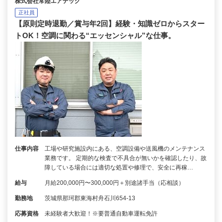
株式会社常陸エアテック
正社員
【原則定時退勤／賞与年2回】経験・知識ゼロからスター
トOK！空調に関わる“エッセンシャル”な仕事。
仕事内容
工場や研究施設内にある、空調設備や送風機のメンテナンス
業務です。 定期的な検査で不具合が無いかを確認したり、故
障している場合には適切な処置や修理で、安全に再稼…
給与
月給200,000円〜300,000円＋別途諸手当（応相談）
勤務地
茨城県那珂郡東海村舟石川654-13
応募資格
未経験者大歓迎！※要普通自動車運転免許