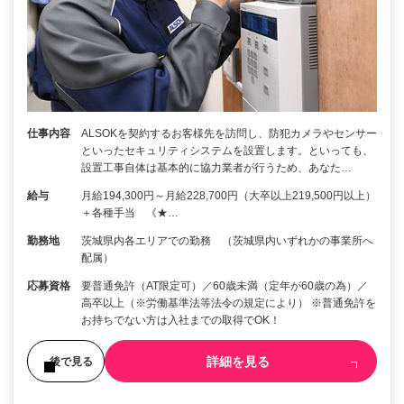
仕事内容
ALSOKを契約するお客様先を訪問し、防犯カメラやセンサー
といったセキュリティシステムを設置します。といっても、
設置工事自体は基本的に協力業者が行うため、あなた…
給与
月給194,300円～月給228,700円（大卒以上219,500円以上）
＋各種手当 《★…
勤務地
茨城県内各エリアでの勤務 （茨城県内いずれかの事業所へ
配属）
応募資格
要普通免許（AT限定可）／60歳未満（定年が60歳の為）／
高卒以上（※労働基準法等法令の規定により） ※普通免許を
お持ちでない方は入社までの取得でOK！
詳細を見る
後で見る