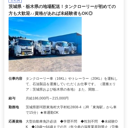
茨城県・栃木県の地場配送！タンクローリーが初めての
方も大歓迎♪♪資格があれば未経験者もOK◎
仕事内容
タンクローリー車（16KL）やトレーラー（20KL）を運転し
て、石油製品を運搬していただくお仕事です。 （運搬エリ
ア：茨城県および栃木県の各地） また、閑散…
給与
月給186,000円～215,000円
勤務地
茨城県那珂郡東海村大字村松2808-4（JR「東海駅」から車
で15分）★車通勤OK
応募資格
大型自動車免許必須 ◆学歴不問 ◆性別不問 ◆未経験O
K ◆19歳〜64歳までの方（年少者の深夜業原則禁止（労働