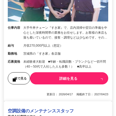
仕事内容
大手牛丼チェーン『すき家』で、店内清掃や翌日の準備を中
心とした深夜時間帯の業務をお任せします。お客様の来店も
落ち着いているので、接客・調理などは少なめです。その…
給与
月収270,000円以上（想定）
勤務地
茨城県の「すき家」各店舗
応募資格
未経験者大歓迎 ■年齢・転職回数・ブランクなど一切不問
（40～50代で入社した人も多数！） ■高卒以上
詳細を見る
後で見る
更新日： 2026/04/17 掲載終了日： 2027/04/23
空調設備のメンテナンススタッフ