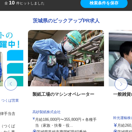
10
検索条件を保存
全
件ヒットしました
茨城県のピックアップPR求人
製紙工場のマシンオペレーター
一般雑貨
 つくば営業
高砂製紙株式会社
一律手当含
幹光運輸株
月給186,000円〜355,800円＋各種手
当（家族・扶養・役...
月給260,
（つくば
から車...
茨城県常総市豊岡町甲60番地
茨城県稲