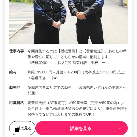
仕事内容
今回募集するのは【機械警備】と【警備輸送】。あなたの希
望や適性に応じて、どちらかの部署に配属します。 ――
《機械警備》―― 個人宅や商業施設、学校、一…
給与
月給199,800円～月給234,200円（大卒以上225,000円以上）
＋各種手当 《★…
勤務地
茨城県内各エリアでの勤務 （茨城県内いずれかの事業所へ
配属）
応募資格
要普通免許（AT限定可）／60歳未満（定年が60歳の為）／
高卒以上（※労働基準法等法令の規定により） ※普通免許を
お持ちでない方は入社までの取得でOK！
詳細を見る
後で見る