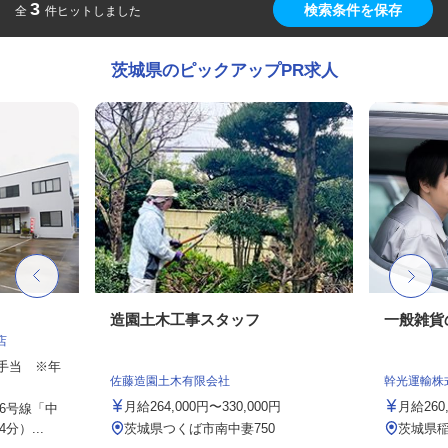
3
検索条件を保存
全
件ヒットしました
茨城県のピックアップPR求人
造園土木工事スタッフ
一般雑貨
店
途手当 ※年
佐藤造園土木有限会社
幹光運輸株
月給264,000円〜330,000円
月給260,
6号線「中
）...
茨城県つくば市南中妻750
茨城県稲