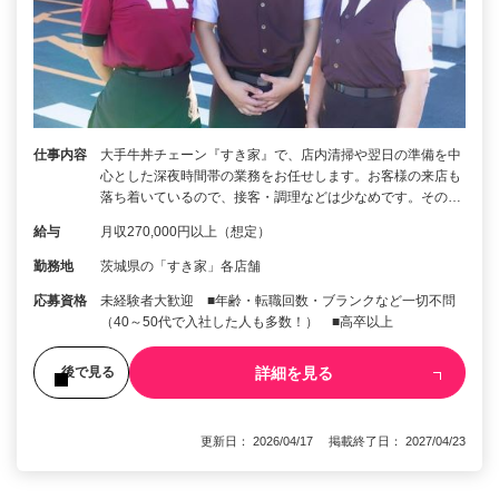
仕事内容
大手牛丼チェーン『すき家』で、店内清掃や翌日の準備を中
心とした深夜時間帯の業務をお任せします。お客様の来店も
落ち着いているので、接客・調理などは少なめです。その…
給与
月収270,000円以上（想定）
勤務地
茨城県の「すき家」各店舗
応募資格
未経験者大歓迎 ■年齢・転職回数・ブランクなど一切不問
（40～50代で入社した人も多数！） ■高卒以上
詳細を見る
後で見る
更新日： 2026/04/17 掲載終了日： 2027/04/23