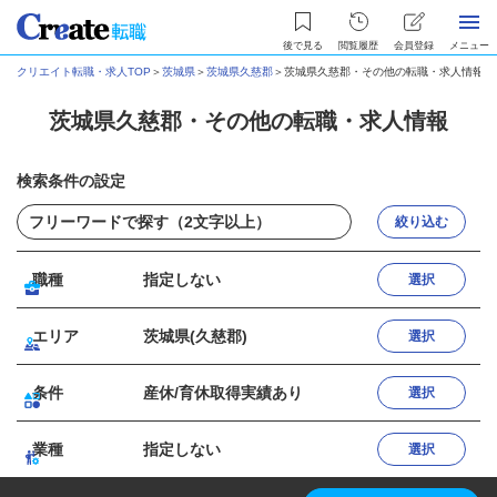
後で見る
閲覧履歴
会員登録
メニュー
クリエイト転職・求人TOP
＞
茨城県
＞
茨城県久慈郡
＞
茨城県久慈郡・その他の転職・求人情報
茨城県久慈郡・その他の転職・求人情報
検索条件の設定
絞り込む
職種
指定しない
選択
エリア
茨城県(久慈郡)
選択
条件
産休/育休取得実績あり
選択
業種
指定しない
選択