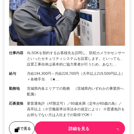
仕事内容
ALSOKを契約するお客様先を訪問し、防犯カメラやセンサー
といったセキュリティシステムを設置します。といっても、
設置工事自体は基本的に協力業者が行うため、あなた…
給与
月給194,300円～月給228,700円（大卒以上219,500円以上）
＋各種手当 《★…
勤務地
茨城県内各エリアでの勤務 （茨城県内いずれかの事業所へ
配属）
応募資格
要普通免許（AT限定可）／60歳未満（定年が60歳の為）／
高卒以上（※労働基準法等法令の規定により） ※普通免許を
お持ちでない方は入社までの取得でOK！
詳細を見る
後で見る