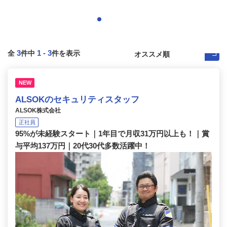
3
1
-
3
全
件中
件を表示
NEW
ALSOKのセキュリティスタッフ
ALSOK株式会社
正社員
95%が未経験スタート｜1年目で月収31万円以上も！｜賞
与平均137万円｜20代30代多数活躍中！