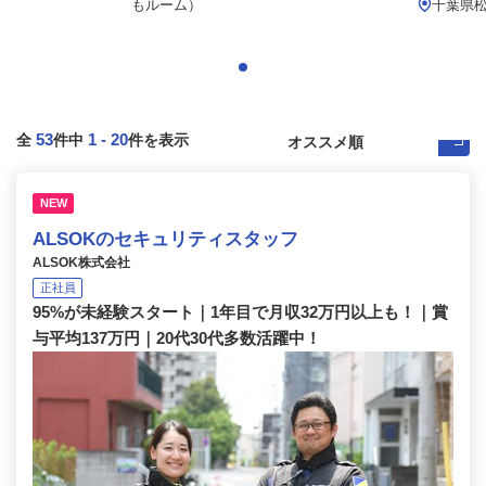
もルーム）
千葉県松
53
1
-
20
全
件中
件を表示
NEW
ALSOKのセキュリティスタッフ
ALSOK株式会社
正社員
95%が未経験スタート｜1年目で月収32万円以上も！｜賞
与平均137万円｜20代30代多数活躍中！