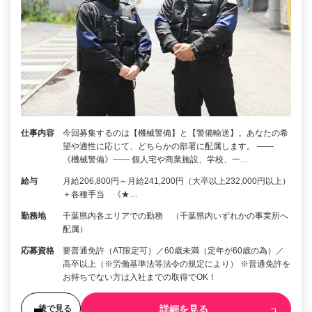
仕事内容
今回募集するのは【機械警備】と【警備輸送】。あなたの希
望や適性に応じて、どちらかの部署に配属します。 ――
《機械警備》―― 個人宅や商業施設、学校、一…
給与
月給206,800円～月給241,200円（大卒以上232,000円以上）
＋各種手当 《★…
勤務地
千葉県内各エリアでの勤務 （千葉県内いずれかの事業所へ
配属）
応募資格
要普通免許（AT限定可）／60歳未満（定年が60歳の為）／
高卒以上（※労働基準法等法令の規定により） ※普通免許を
お持ちでない方は入社までの取得でOK！
詳細を見る
後で見る