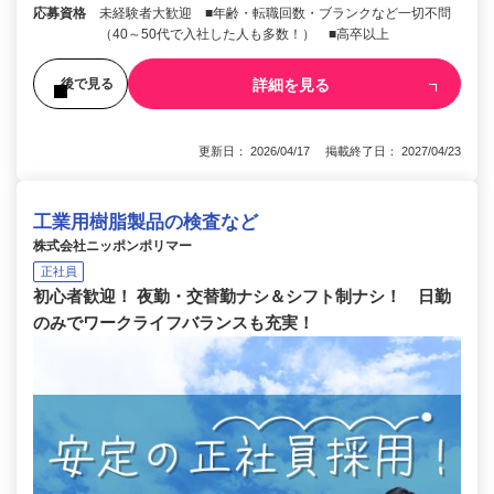
応募資格
未経験者大歓迎 ■年齢・転職回数・ブランクなど一切不問
（40～50代で入社した人も多数！） ■高卒以上
詳細を見る
後で見る
更新日： 2026/04/17 掲載終了日： 2027/04/23
工業用樹脂製品の検査など
株式会社ニッポンポリマー
正社員
初心者歓迎！ 夜勤・交替勤ナシ＆シフト制ナシ！ 日勤
のみでワークライフバランスも充実！