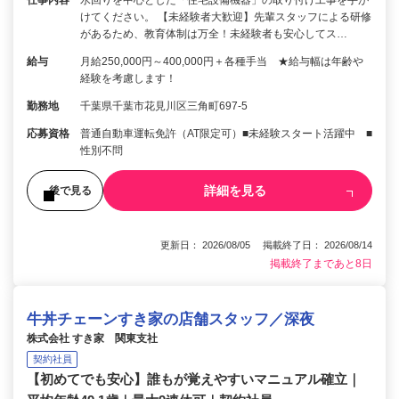
けてください。 【未経験者大歓迎】先輩スタッフによる研修
があるため、教育体制は万全！未経験者も安心してス…
給与
月給250,000円～400,000円＋各種手当 ★給与幅は年齢や
経験を考慮します！
勤務地
千葉県千葉市花見川区三角町697-5
応募資格
普通自動車運転免許（AT限定可）■未経験スタート活躍中 ■
性別不問
詳細を見る
後で見る
更新日： 2026/08/05 掲載終了日： 2026/08/14
掲載終了まであと8日
牛丼チェーンすき家の店舗スタッフ／深夜
株式会社 すき家 関東支社
契約社員
【初めてでも安心】誰もが覚えやすいマニュアル確立｜