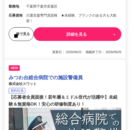
勤務地
千葉県千葉市若葉区
応募資格
介護支援専門員資格 ★未経験、ブランクのある方も大歓
迎！
詳細を見る
後で見る
更新日： 2026/06/22 掲載終了日： 2026/09/25
NEW
みつわ台総合病院での施設警備員
株式会社スワット
契約社員
【応募者全員面接！若年層＆ミドル世代が活躍中】未経
験＆無資格OK！安心の研修制度あり！