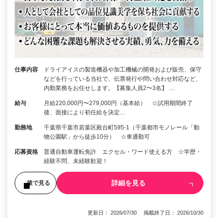
仕事内容
ドライアイスの製造機器や加工機械の開発および販売、保守
などを行っている当社で、伝票発行や問い合わせ対応など、
内勤業務をお任せします。【募集人員2〜3名】 …
給与
月給220,000円〜279,000円（基本給） ☆試用期間終了
後、面接により初任給を決定…
勤務地
千葉県千葉市若葉区殿台町595-1（千葉都市モノレール「動
物公園駅」から徒歩10分） ☆車通勤可
応募資格
普通自動車運転免許 エクセル・ワード使える方 ☆学歴・
経験不問、未経験歓迎！
詳細を見る
後で見る
更新日： 2026/07/30 掲載終了日： 2026/10/30