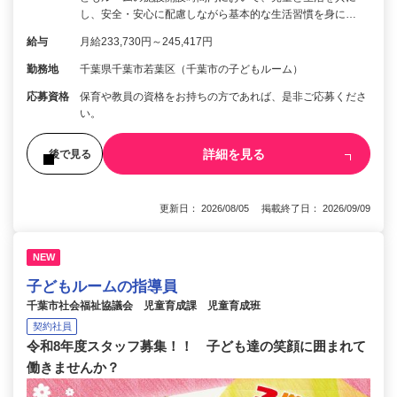
し、安全・安心に配慮しながら基本的な生活習慣を身に…
給与
月給233,730円～245,417円
勤務地
千葉県千葉市若葉区（千葉市の子どもルーム）
応募資格
保育や教員の資格をお持ちの方であれば、是非ご応募くださ
い。
詳細を見る
後で見る
更新日： 2026/08/05 掲載終了日： 2026/09/09
NEW
子どもルームの指導員
千葉市社会福祉協議会 児童育成課 児童育成班
契約社員
令和8年度スタッフ募集！！ 子ども達の笑顔に囲まれて
働きませんか？