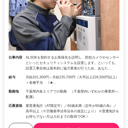
仕事内容
ALSOKを契約するお客様先を訪問し、防犯カメラやセンサー
といったセキュリティシステムを設置します。といっても、
設置工事自体は基本的に協力業者が行うため、あなた…
給与
月給201,300円～月給235,700円（大卒以上226,500円以上）
＋各種手当 《★…
勤務地
千葉県内各エリアでの勤務 （千葉県内いずれかの事業所へ
配属）
応募資格
要普通免許（AT限定可）／60歳未満（定年が60歳の為）／
高卒以上（※労働基準法等法令の規定により） ※普通免許を
お持ちでない方は入社までの取得でOK！