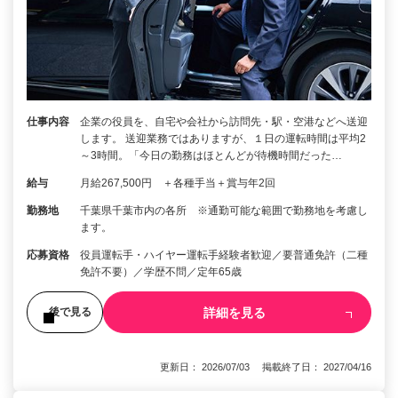
仕事内容
企業の役員を、自宅や会社から訪問先・駅・空港などへ送迎
します。 送迎業務ではありますが、１日の運転時間は平均2
～3時間。「今日の勤務はほとんどが待機時間だった…
給与
月給267,500円 ＋各種手当＋賞与年2回
勤務地
千葉県千葉市内の各所 ※通勤可能な範囲で勤務地を考慮し
ます。
応募資格
役員運転手・ハイヤー運転手経験者歓迎／要普通免許（二種
免許不要）／学歴不問／定年65歳
詳細を見る
後で見る
更新日： 2026/07/03 掲載終了日： 2027/04/16