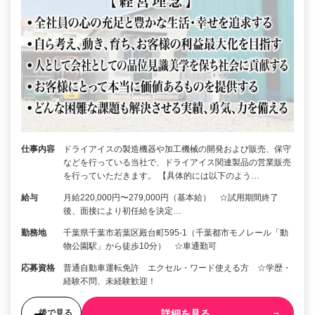
仕事内容
ドライアイスの製造機器や加工機械の開発および販売、保守
などを行っている当社で、ドライアイス関連製品の営業販売
を行っていただきます。 【具体的には以下のよう…
給与
月給220,000円〜279,000円（基本給） ☆試用期間終了
後、面接により初任給を決定…
勤務地
千葉県千葉市若葉区殿台町595-1（千葉都市モノレール「動
物公園駅」から徒歩10分） ☆車通勤可
応募資格
普通自動車運転免許 エクセル・ワード使える方 ☆学歴・
経験不問、未経験歓迎！
詳細を見る
後で見る