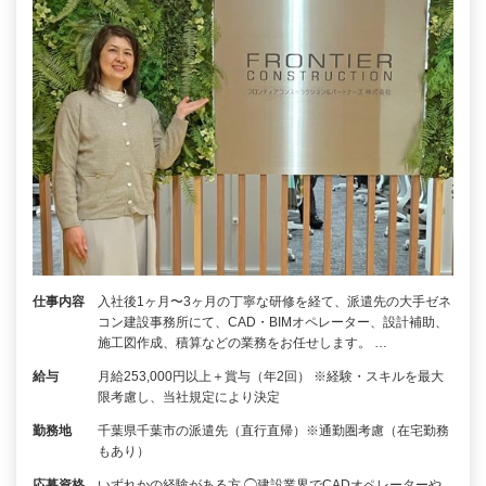
仕事内容
入社後1ヶ月〜3ヶ月の丁寧な研修を経て、派遣先の大手ゼネ
コン建設事務所にて、CAD・BIMオペレーター、設計補助、
施工図作成、積算などの業務をお任せします。 …
給与
月給253,000円以上＋賞与（年2回） ※経験・スキルを最大
限考慮し、当社規定により決定
勤務地
千葉県千葉市の派遣先（直行直帰）※通勤圏考慮（在宅勤務
もあり）
応募資格
いずれかの経験がある方 ◯建設業界でCADオペレーターや