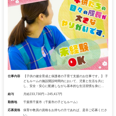
仕事内容
【子供の健全育成と保護者の子育て支援のお仕事です。】 子
どもルームの施設開設時間内において、児童と生活を共に
し、安全・安心に配慮しながら基本的な生活習慣を身に…
給与
月給233,730円～245,417円
勤務地
千葉県千葉市（千葉市の子どもルーム）
応募資格
保育や教員の資格をお持ちの方であれば、是非ご応募くださ
い。