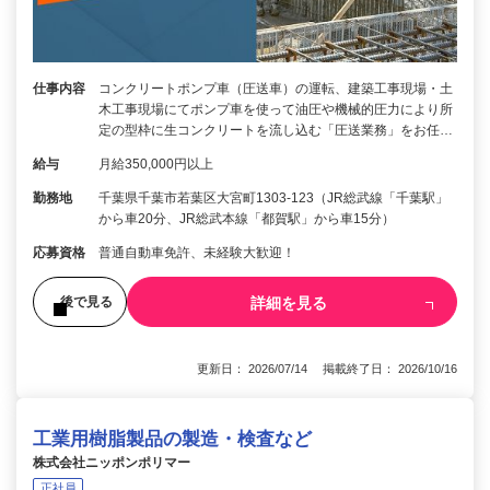
仕事内容
コンクリートポンプ車（圧送車）の運転、建築工事現場・土
木工事現場にてポンプ車を使って油圧や機械的圧力により所
定の型枠に生コンクリートを流し込む「圧送業務」をお任…
給与
月給350,000円以上
勤務地
千葉県千葉市若葉区大宮町1303-123（JR総武線「千葉駅」
から車20分、JR総武本線「都賀駅」から車15分）
応募資格
普通自動車免許、未経験大歓迎！
詳細を見る
後で見る
更新日： 2026/07/14 掲載終了日： 2026/10/16
工業用樹脂製品の製造・検査など
株式会社ニッポンポリマー
正社員