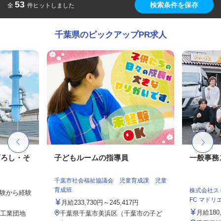
53
検索条件を保存
全
件ヒットしました
千葉県のピックアップPR求人
下ろし・そ
子どもルームの指導員
一般事務
千葉市社会福祉協議会 児童育成課 児童
育成班
株式会社スミ
未経験から経験
FC マドリエ松
月給233,730円～245,417円
月給180,
（工業団地
千葉県千葉市美浜区（千葉市の子ど