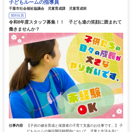
子どもルームの指導員
千葉市社会福祉協議会 児童育成課 児童育成班
契約社員
令和8年度スタッフ募集！！ 子ども達の笑顔に囲まれて
働きませんか？
仕事内容
【子供の健全育成と保護者の子育て支援のお仕事です。】 子
どもルームの施設開設時間内において、児童と生活を共に