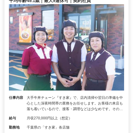
平均年齢49.1歳｜最大9連休可｜契約社員
仕事内容
大手牛丼チェーン『すき家』で、店内清掃や翌日の準備を中
心とした深夜時間帯の業務をお任せします。お客様の来店も
落ち着いているので、接客・調理などは少なめです。その…
給与
月収270,000円以上（想定）
勤務地
千葉県の「すき家」各店舗