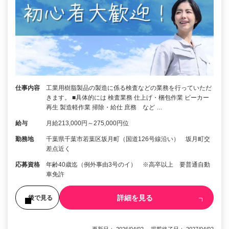
仕事内容
工業用樹脂製品の製造に係る検査などの業務を行っていただ
きます。 ■具体的には 検査業務 仕上げ・梱包作業 ビーカー
再生 製造軽作業 掃除・給仕 庶務 など …
給与
月給213,000円～275,000円位
勤務地
千葉県千葉市若葉区坂月町（国道126号線沿い） 坂月町交
差点近く
応募資格
年齢40歳迄（例外事由3号のイ） ※高卒以上 要普通自動
車免許
詳細を見る
後で見る
更新日： 2026/04/02 掲載終了日： 2027/04/02