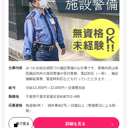
仕事内容
みつわ台総合病院での施設警備のお仕事です。業務内容は病
院施設内外の巡回警備や受付業務、電話対応（一部）、施設
施解錠業務、緊急時対応などを行っていただきます。 …
給与
日給13,300円～22,000円＋交通費支給
勤務地
千葉県千葉市若葉区若松町531-486
応募資格
無資格OK！ 例外事由2号／18歳以上（警備業法による制
限）
詳細を見る
後で見る