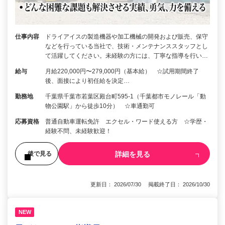
仕事内容
ドライアイスの製造機器や加工機械の開発および販売、保守
などを行っている当社で、技術・メンテナンススタッフとし
て活躍してください。未経験の方には、丁寧な指導を行い…
給与
月給220,000円〜279,000円（基本給） ☆試用期間終了
後、面接により初任給を決定…
勤務地
千葉県千葉市若葉区殿台町595-1（千葉都市モノレール「動
物公園駅」から徒歩10分） ☆車通勤可
応募資格
普通自動車運転免許 エクセル・ワード使える方 ☆学歴・
経験不問、未経験歓迎！
詳細を見る
後で見る
更新日： 2026/07/30 掲載終了日： 2026/10/30
NEW