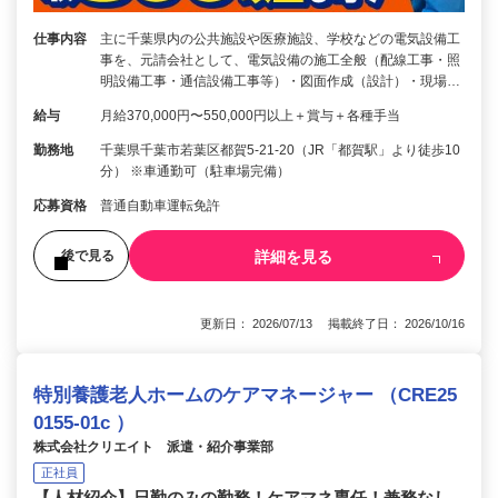
仕事内容
主に千葉県内の公共施設や医療施設、学校などの電気設備工
事を、元請会社として、電気設備の施工全般（配線工事・照
明設備工事・通信設備工事等）・図面作成（設計）・現場…
給与
月給370,000円〜550,000円以上＋賞与＋各種手当
勤務地
千葉県千葉市若葉区都賀5-21-20（JR「都賀駅」より徒歩10
分） ※車通勤可（駐車場完備）
応募資格
普通自動車運転免許
詳細を見る
後で見る
更新日： 2026/07/13 掲載終了日： 2026/10/16
特別養護老人ホームのケアマネージャー （CRE25
0155-01c ）
株式会社クリエイト 派遣・紹介事業部
正社員
【人材紹介】日勤のみの勤務！ケアマネ専任！兼務なし