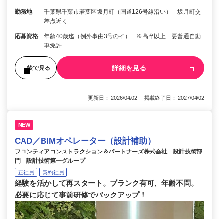
勤務地
千葉県千葉市若葉区坂月町（国道126号線沿い） 坂月町交
差点近く
応募資格
年齢40歳迄（例外事由3号のイ） ※高卒以上 要普通自動
車免許
詳細を見る
後で見る
更新日： 2026/04/02 掲載終了日： 2027/04/02
NEW
CAD／BIMオペレーター（設計補助）
フロンティアコンストラクション＆パートナーズ株式会社 設計技術部
門 設計技術第一グループ
正社員
契約社員
経験を活かして再スタート。ブランク有可、年齢不問。
必要に応じて事前研修でバックアップ！