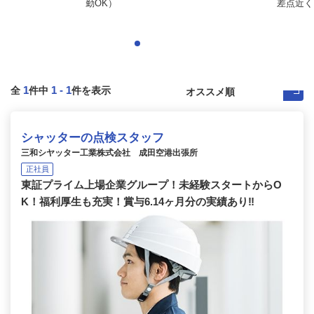
勤OK）
差点近く
1
1
-
1
全
件中
件を表示
シャッターの点検スタッフ
三和シヤッター工業株式会社 成田空港出張所
正社員
東証プライム上場企業グループ！未経験スタートからO
K！福利厚生も充実！賞与6.14ヶ月分の実績あり‼