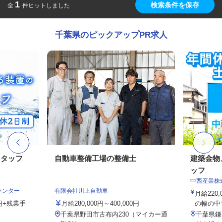
1
検索条件を保存
全
件ヒットしました
千葉県のピックアップPR求人
スタッフ
自動車整備工場の整備士
建築金物
ッフ
中西産業株
センター
有限会社川上自動車
月給220,
0円+残業手
月給280,000円～400,000円
の幅の中で
千葉県野田市古布内230（マイカー通
千葉県鎌