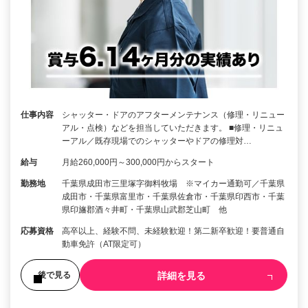
仕事内容
シャッター・ドアのアフターメンテナンス（修理・リニュー
アル・点検）などを担当していただきます。 ■修理・リニュ
ーアル／既存現場でのシャッターやドアの修理対…
給与
月給260,000円～300,000円からスタート
勤務地
千葉県成田市三里塚字御料牧場 ※マイカー通勤可／千葉県
成田市・千葉県富里市・千葉県佐倉市・千葉県印西市・千葉
県印旛郡酒々井町・千葉県山武郡芝山町 他
応募資格
高卒以上、経験不問、未経験歓迎！第二新卒歓迎！要普通自
動車免許（AT限定可）
詳細を見る
後で見る