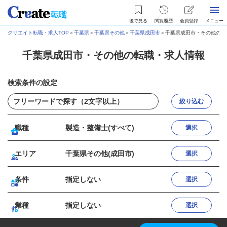
後で見る
閲覧履歴
会員登録
メニュー
クリエイト転職・求人TOP
＞
千葉県
＞
千葉県その他
＞
千葉県成田市
＞
千葉県成田市・その他の転
千葉県成田市・その他の転職・求人情報
検索条件の設定
絞り込む
職種
製造・整備士(すべて)
選択
エリア
千葉県その他(成田市)
選択
条件
指定しない
選択
業種
指定しない
選択