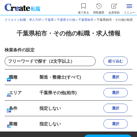
後で見る
閲覧履歴
会員登録
メニュー
クリエイト転職・求人TOP
＞
千葉県
＞
千葉県その他
＞
千葉県柏市
＞
千葉県柏市・その他の転職・
千葉県柏市・その他の転職・求人情報
検索条件の設定
絞り込む
職種
製造・整備士(すべて)
選択
エリア
千葉県その他(柏市)
選択
条件
指定しない
選択
業種
指定しない
選択