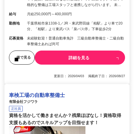
格的な整備は工場スタッフと連携しながら行います。 未…
給与
月給250,000円～400,000円
勤務地
千葉県柏市泉1338-1／JR・東武野田線「柏駅」より車で20
分、「柏駅」より東武バス「泉バス停」下車徒歩2分
応募資格
未経験歓迎！普通自動車免許 三級自動車整備士・二級自動
車整備士あれば尚可
詳細を見る
後で見る
更新日： 2026/04/03 掲載終了日： 2026/08/27
車検工場の自動車整備士
有限会社フジワラ
正社員
資格を活かして働きませんか？残業ほぼなし！資格取得
支援もあるのでスキルアップを目指せます！