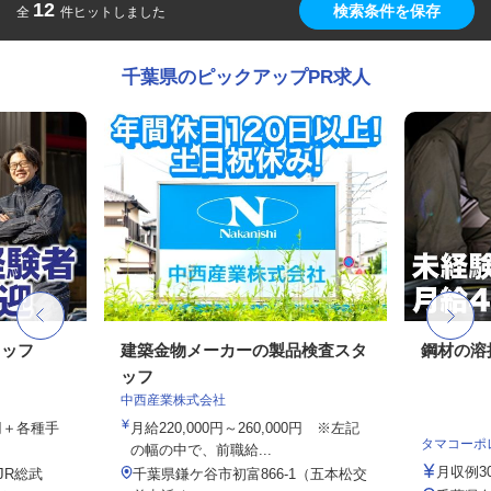
12
検索条件を保存
全
件ヒットしました
千葉県のピックアップPR求人
タッフ
建築金物メーカーの製品検査スタ
鋼材の溶
ッフ
中西産業株式会社
0円＋各種手
月給220,000円～260,000円 ※左記
タマコーポ
の幅の中で、前職給...
月収例30
JR総武
千葉県鎌ケ谷市初富866-1（五本松交