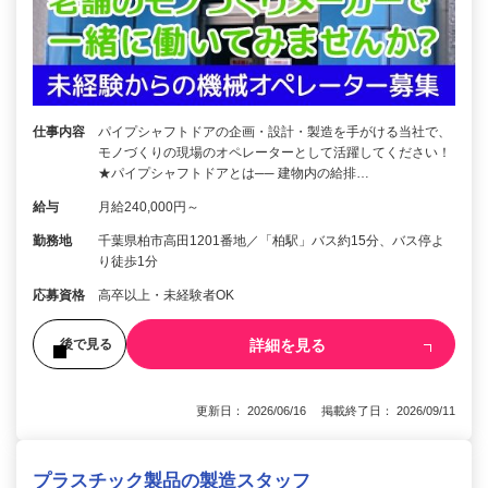
仕事内容
パイプシャフトドアの企画・設計・製造を手がける当社で、
モノづくりの現場のオペレーターとして活躍してください！
★パイプシャフトドアとは── 建物内の給排…
給与
月給240,000円～
勤務地
千葉県柏市高田1201番地／「柏駅」バス約15分、バス停よ
り徒歩1分
応募資格
高卒以上・未経験者OK
詳細を見る
後で見る
更新日： 2026/06/16 掲載終了日： 2026/09/11
プラスチック製品の製造スタッフ