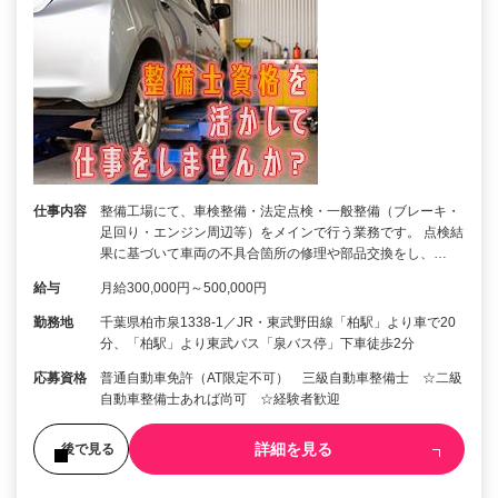
仕事内容
整備工場にて、車検整備・法定点検・一般整備（ブレーキ・
足回り・エンジン周辺等）をメインで行う業務です。 点検結
果に基づいて車両の不具合箇所の修理や部品交換をし、…
給与
月給300,000円～500,000円
勤務地
千葉県柏市泉1338-1／JR・東武野田線「柏駅」より車で20
分、「柏駅」より東武バス「泉バス停」下車徒歩2分
応募資格
普通自動車免許（AT限定不可） 三級自動車整備士 ☆二級
自動車整備士あれば尚可 ☆経験者歓迎
詳細を見る
後で見る