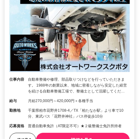
仕事内容
自動車整備や修理、部品取りつけなどを行っていただきま
す。 1988年の創業以来、地域に密着しながら安定した経営
を続ける自動車整備工場で、整備士として活躍してくだ…
給与
月給270,000円～420,000円＋各種手当
勤務地
千葉県柏市花野井1708-4／TX「柏たなか駅」より車で10
分、東武バス「花野井神社」バス停徒歩10分
応募資格
普通自動車免許（AT限定不可）★２級整備士免許所持者