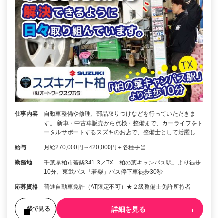
仕事内容
自動車整備や修理、部品取りつけなどを行っていただきま
す。 新車・中古車販売から点検・整備まで、カーライフをト
ータルサポートするスズキのお店で、整備士として活躍し…
給与
月給270,000円～420,000円＋各種手当
勤務地
千葉県柏市若柴341-3／TX「柏の葉キャンパス駅」より徒歩
10分、東武バス「若柴」バス停下車徒歩30秒
応募資格
普通自動車免許（AT限定不可）★２級整備士免許所持者
詳細を見る
後で見る