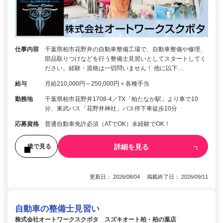
仕事内容
千葉県柏市花野井の自動車整備工場で、自動車整備や修理、
部品取りつけなどを行う整備士見習いとしてスタートしてく
ださい。経験・資格は一切問いません！ 他に以下…
給与
月給210,000円～250,000円＋各種手当
勤務地
千葉県柏市花野井1708-4／TX「柏たなか駅」より車で10
分、東武バス「花野井神社」バス停下車徒歩10分
応募資格
普通自動車免許必須（ATでOK）未経験でOK！
詳細を見る
後で見る
更新日： 2026/08/04 掲載終了日： 2026/09/11
自動車の整備士見習い
株式会社オートワークスクボタ スズキオート柏・柏の葉店