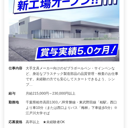
仕事内容
大手文具メーカー向けのゼブラボールペン・サインペンな
ど、身近なプラスチック製造部品の品質管理・検査のお仕事
です。未経験の方でも安心してスタートできるよう、シン
プ…
給与
月給215,000円～230,000円以上
勤務地
千葉県柏市高田1303／JR常磐線・東武野田線「柏駅」西口
より車10分（または西口よりバス「梅林」下車徒歩5分）※
江戸川大学そば
応募資格
高卒以上 ★未経験者OK