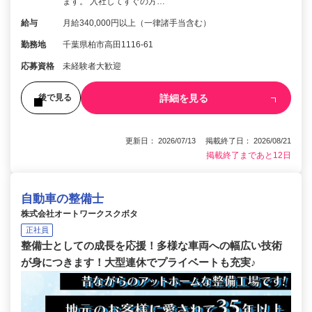
ます。 入社してすぐの方…
給与
月給340,000円以上（一律諸手当含む）
勤務地
千葉県柏市高田1116-61
応募資格
未経験者大歓迎
詳細を見る
後で見る
更新日： 2026/07/13 掲載終了日： 2026/08/21
掲載終了まであと12日
自動車の整備士
株式会社オートワークスクボタ
正社員
整備士としての成長を応援！多様な車両への幅広い技術
が身につきます！大型連休でプライベートも充実♪