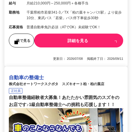
給与
月給210,000円～250,000円＋各種手当
勤務地
千葉県柏市若柴341-3／TX「柏の葉キャンパス駅」より徒歩
10分、東武バス「若柴」バス停下車徒歩30秒
応募資格
普通自動車免許必須（ATでOK）未経験でOK！
詳細を見る
後で見る
更新日： 2026/07/08 掲載終了日： 2026/09/11
自動車の整備士
株式会社オートワークスクボタ スズキオート柏・柏の葉店
正社員
自動車整備経験者大募集！あたたかい雰囲気のスズキの
お店です♪1級自動車整備士への挑戦も応援します！！