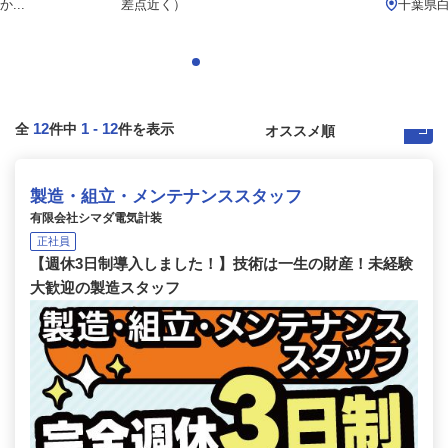
...
差点近く）
千葉県白
12
1
-
12
全
件中
件を表示
製造・組立・メンテナンススタッフ
有限会社シマダ電気計装
正社員
【週休3日制導入しました！】技術は一生の財産！未経験
大歓迎の製造スタッフ