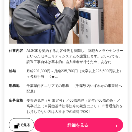
仕事内容
ALSOKを契約するお客様先を訪問し、防犯カメラやセンサー
といったセキュリティシステムを設置します。といっても、
設置工事自体は基本的に協力業者が行うため、あなた…
給与
月給201,300円～月給235,700円（大卒以上226,500円以上）
＋各種手当 《★…
勤務地
千葉県内各エリアでの勤務 （千葉県内いずれかの事業所へ
配属）
応募資格
要普通免許（AT限定可）／60歳未満（定年が60歳の為）／
高卒以上（※労働基準法等法令の規定により） ※普通免許を
お持ちでない方は入社までの取得でOK！
詳細を見る
後で見る