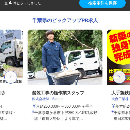
4
検索条件を保存
全
件ヒットしました
千葉県のピックアップPR求人
補助
舗装工事の軽作業スタッフ
大手製鉄
株式会社M・Strada
大台工業株
円
月給250,000円～350,000円＋手当
基本給2
JR常磐線・
千葉県鎌ケ谷市中沢359-8／JR武蔵野
千葉県君
...
線「市川大野駅」より車で...
東日本製