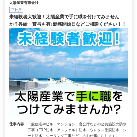
太陽産業有限会社
正社員
未経験者大歓迎！太陽産業で手に職を付けてみません
か？昇給・賞与も有♪勤務開始日などご相談ください！！
仕事内容
一般住宅やビル・マンション、官公庁などの公共施設の防水
工事（FRP防水・アスファルト防水・ウレタン塗膜防水・シ
ート防水・シーリング工事など）のお仕事になります。…