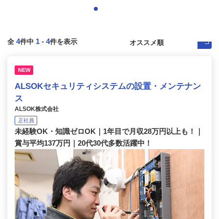
4
1
-
4
全
件中
件を表示
NEW
ALSOKセキュリティシステムの設置・メンテナン
ス
ALSOK株式会社
正社員
未経験OK・知識ゼロOK｜1年目で月収28万円以上も！｜
賞与平均137万円｜20代30代多数活躍中！