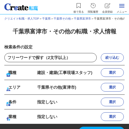
後で見る
閲覧履歴
会員登録
メニュー
クリエイト転職・求人TOP
＞
千葉県
＞
千葉県その他
＞
千葉県富津市
＞
千葉県富津市・その他の転
千葉県富津市・その他の転職・求人情報
検索条件の設定
絞り込む
職種
建設・建築(工事現場スタッフ)
選択
エリア
千葉県その他(富津市)
選択
条件
指定しない
選択
業種
指定しない
選択