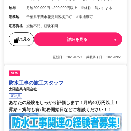
給与
月給200,000円～300,000円以上 ※経験・能力による
勤務地
千葉県千葉市花見川区横戸町 ※車通勤可
応募資格
資格不問、経験不問
詳細を見る
後で見る
更新日： 2026/07/27 掲載終了日： 2026/09/25
NEW
防水工事の施工スタッフ
太陽産業有限会社
正社員
あなたの経験をしっかり評価します！月給40万円以上！
昇給・賞与も有♪勤務開始日などご相談ください！！