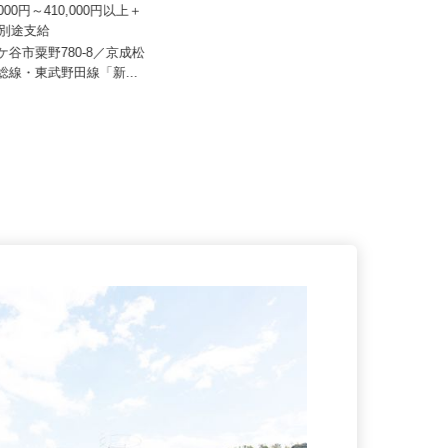
山健商事
0,000円～410,000円以上＋
株式会社アールケイ商会
当別途支給
月給380,000円〜550,000円
鎌ケ谷市粟野780-8／京成松
北総線・東武野田線「新...
千葉県船橋市八木が谷5-17