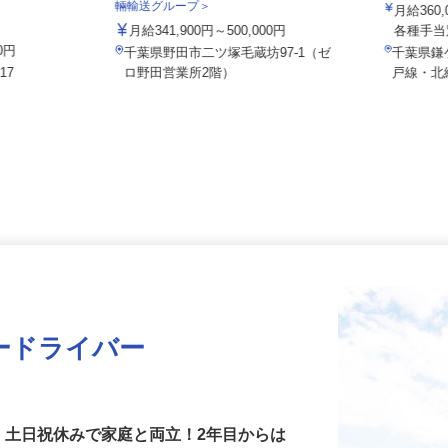
株式会社
泉車輛輸送株式会社 野田営業所＜泉車
輛輸送グループ＞
月給36
月給341,900円～500,000円
各種手
00円
千葉県野田市二ツ塚毛蔵坊97-1（ゼ
千葉県
17
ロ野田営業所2階）
戸線・
ードライバー