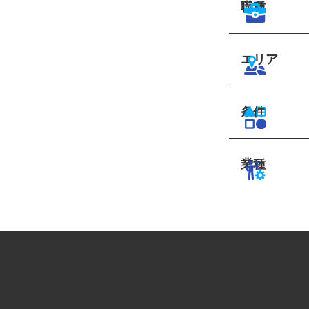
職種
エリア
条件
業種