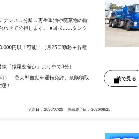
！土日祝休みで家庭と両立！2年目からは
ンテナンス→分離→再生重油や廃棄物の輸
合わせて分担します。 ■回収……タンク
350,000円以上可能！（月25日勤務＋各種
6号線「猿尾交差点」より車で3分）
定可） ◎大型自動車運転免許、危険物取
後で見
歓迎！
更新日： 2026/07/28 掲載終了日： 2026/09/25