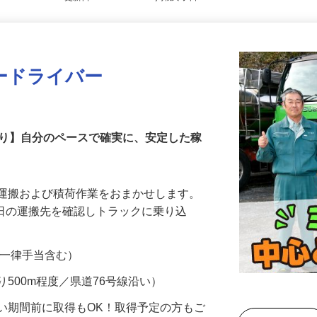
更新日： 2026/07/23 掲載終了日： 2026/09/18
ードライバー
あり】自分のペースで確実に、安定した稼
の運搬および積荷作業をおまかせします。
の日の運搬先を確認しトラックに乗り込
0円（一律手当含む）
り500m程度／県道76号線沿い）