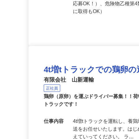
応募資格
大型自動車第一種免許（見習
応募OK！）、危険物乙種第
に取得もOK）
4t増tトラックでの鶏卵
有限会社 山新運輸
正社員
鶏卵（原卵）を運ぶドライバー募集！！
トラックです！
仕事内容
4t増tトラックを運転し、