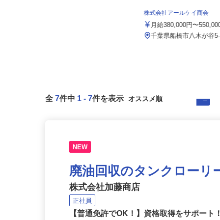
株式会社山健商事
月給360,000円～410,000円以上＋
株式会社アールケイ商会
各種手当別途支給
月給380,000円〜550,0
千葉県鎌ケ谷市粟野780-8／京成松
戸線・北総線・東武野田線「新...
千葉県船橋市八木が谷5-
全
7
件中
1
-
7
件を表示
NEW
廃油回収のタンクローリ
株式会社加藤商店
正社員