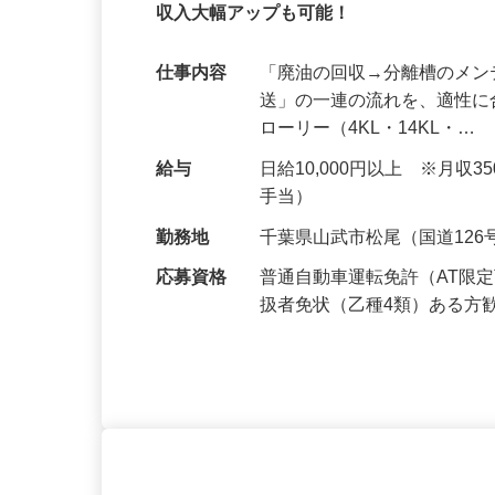
【普通免許でOK！】資格取得をサポート
収入大幅アップも可能！
仕事内容
「廃油の回収→分離槽のメ
送」の一連の流れを、適性に
ローリー（4KL・14KL・…
給与
日給10,000円以上 ※月収
手当）
勤務地
千葉県山武市松尾（国道12
応募資格
普通自動車運転免許（AT限
扱者免状（乙種4類）ある方