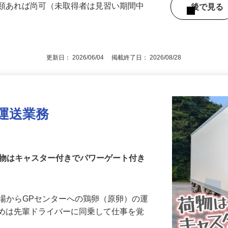
い期間前に取得もOK！取得予定の方もご
4類あれば尚可（未取得者は見習い期間中
後で見
更新日： 2026/06/04 掲載終了日： 2026/08/28
の運送業務
荷物はキャスター付きでパワーゲート付き
養鶏場からGPセンターへの鶏卵（原卵）の運