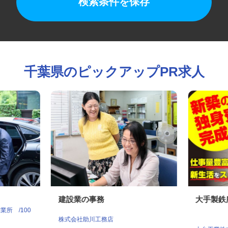
検索条件を保存
千葉県のピックアップPR求人
ー
建設業の事務
大手製
業所 /100