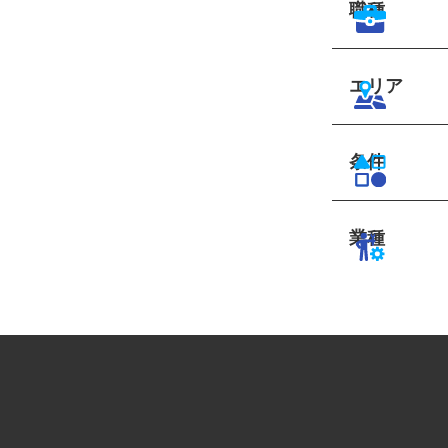
職種
エリア
条件
業種