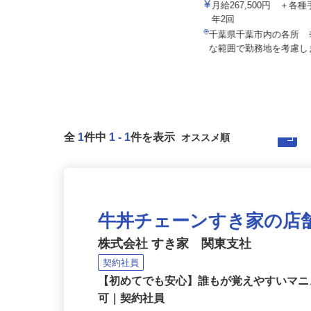
56c1
大台工業株式会社
月給267,500円 ＋
基本給240,000円以上＋各種手当
年2回
千葉県君津市君津 日本製鉄（株）
千葉県千葉市内の各所
東日本製鉄所構内（君津地区）
な範囲で勤務地を考慮
全
1
件中
1
-
1
件を表示
牛丼チェーンすき家の店
株式会社 すき家 関東支社
契約社員
【初めてでも安心】誰もが覚えやすいマニュ