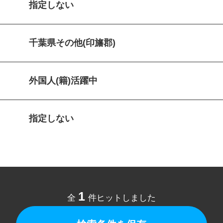
指定しない
千葉県その他(印旛郡)
外国人(籍)活躍中
指定しない
1
全
件ヒットしました