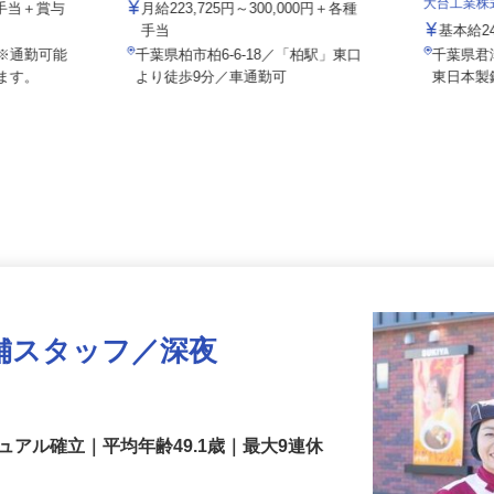
株式会社助川工務店
大台工業
各種手当＋賞与
月給223,725円～300,000円＋各種
手当
基本給
 ※通勤可能
千葉県柏市柏6-6-18／「柏駅」東口
千葉県
します。
より徒歩9分／車通勤可
東日本
舗スタッフ／深夜
アル確立｜平均年齢49.1歳｜最大9連休