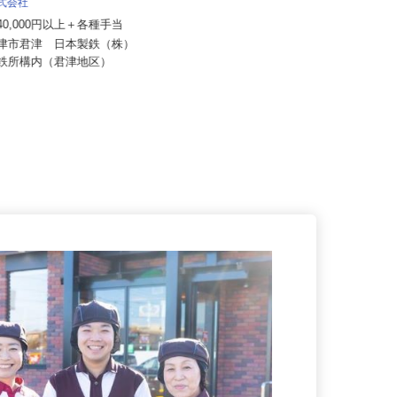
56c1
株式会社
月給267,500円 ＋各種手当＋賞与
240,000円以上＋各種手当
年2回
君津市君津 日本製鉄（株）
千葉県千葉市内の各所 ※通勤可能
製鉄所構内（君津地区）
な範囲で勤務地を考慮します。