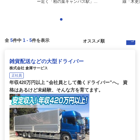
ー近く「柏の葉キャンパス駅」...
線「木更津
5
1
-
5
全
件中
件を表示
雑貨配送などの大型ドライバー
株式会社 倉庫サービス
正社員
年収420万円以上 “会社員として働くドライバー”へ。 資
格はあるけど未経験、そんな方を育てます。