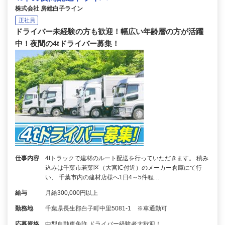
株式会社 房総白子ライン
正社員
ドライバー未経験の方も歓迎！幅広い年齢層の方が活躍
中！夜間の4tドライバー募集！
仕事内容
4tトラックで建材のルート配送を行っていただきます。 積み
込みは千葉市若葉区（大宮IC付近）のメーカー倉庫にて行
い、 千葉市内の建材店様へ1日4～5件程…
給与
月給300,000円以上
勤務地
千葉県長生郡白子町中里5081-1 ※車通勤可
応募資格
中型自動車免許 ドライバー経験者大歓迎！