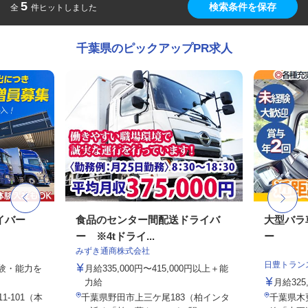
5
検索条件を保存
全
件ヒットしました
千葉県のピックアップPR求人
イバー
食品のセンター間配送ドライバ
大型バラ
ー ※4tドライ...
ー
みずき通商株式会社
日豊トラン
経験・能力を
月給335,000円〜415,000円以上＋能
力給
月給325
1-101（本
千葉県野田市上三ケ尾183（柏インタ
千葉県木更