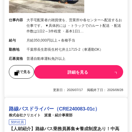
仕事内容
大手宅配業者の雑貨便を、営業所や各センターへ配送するお
仕事です。 ▼具体的には ・トラックでのルート配送 ・配送
件数は1日2～3件程度 ・基本1日1…
給与
月給350,000円以上＋各種手当
勤務地
千葉県長生郡長生村七井土1715-2（車通勤OK）
応募資格
普通自動車運転免許以上
詳細を見る
後で見る
更新日： 2026/07/17 掲載終了日： 2026/08/28
路線バスドライバー（CRE240083-01c）
株式会社クリエイト 派遣・紹介事業部
契約社員
【人材紹介】路線バス乗務員募集★養成制度あり！中高