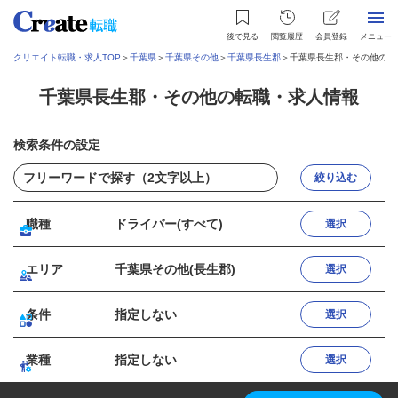
後で見る
閲覧履歴
会員登録
メニュー
クリエイト転職・求人TOP
＞
千葉県
＞
千葉県その他
＞
千葉県長生郡
＞
千葉県長生郡・その他の転
千葉県長生郡・その他の転職・求人情報
検索条件の設定
絞り込む
職種
ドライバー(すべて)
選択
エリア
千葉県その他(長生郡)
選択
条件
指定しない
選択
業種
指定しない
選択