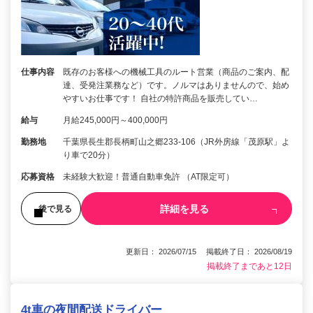
仕事内容
既存のお客様への機械工具のルート営業（商品のご案内、配
達、受発注業務など）です。ノルマはありませんので、始め
やすいお仕事です！ 自社の特許商品を販売してい…
給与
月給245,000円～400,000円
勤務地
千葉県長生郡長柄町山之郷233-106（JR外房線「茂原駅」よ
り車で20分）
応募資格
未経験大歓迎！普通自動車免許 （AT限定可）
詳細を見る
後で見る
更新日： 2026/07/15 掲載終了日： 2026/08/19
掲載終了まであと12日
4t車の夜間配送ドライバー