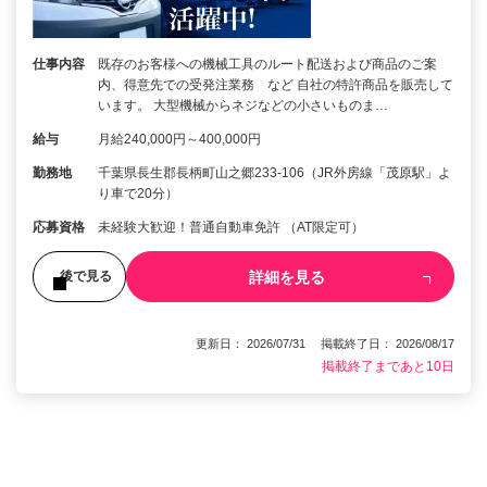
仕事内容
既存のお客様への機械工具のルート配送および商品のご案
内、得意先での受発注業務 など 自社の特許商品を販売して
います。 大型機械からネジなどの小さいものま…
給与
月給240,000円～400,000円
勤務地
千葉県長生郡長柄町山之郷233-106（JR外房線「茂原駅」よ
り車で20分）
応募資格
未経験大歓迎！普通自動車免許 （AT限定可）
詳細を見る
後で見る
更新日： 2026/07/31 掲載終了日： 2026/08/17
掲載終了まであと10日
1