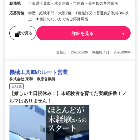
勤務地
千葉県千葉市・木更津市・市原市・長生郡の各営業所
応募資格
学歴・経験不問／大型2種・1種免許又は普通免許取得3年以
上 ★免許のない方でもご応募可能！
詳細を見る
後で見る
更新日： 2026/05/26 掲載終了日： 2026/09/04
機械工具卸のルート営業
株式会社 東和 市原営業所
正社員
【嬉しい土日祝休み！】未経験者を育てた実績多数！ノ
ルマはありません！