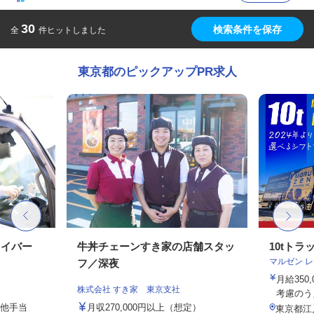
30
検索条件を保存
全
件ヒットしました
東京都のピックアップPR求人
ライバー
牛丼チェーンすき家の店舗スタッ
10tト
マルゼン 
フ／深夜
月給350
株式会社 すき家 東京支社
考慮のう
の他手当
月収270,000円以上（想定）
東京都江戸