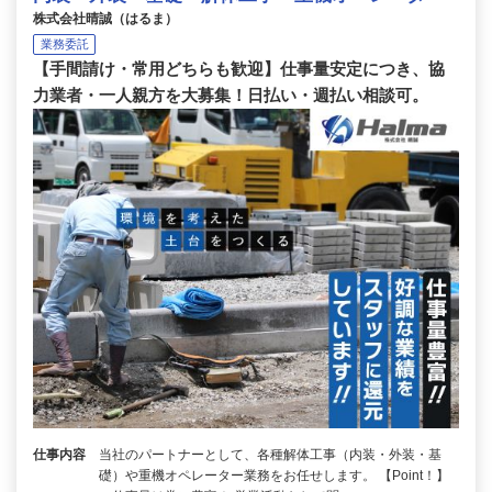
株式会社晴誠（はるま）
業務委託
【手間請け・常用どちらも歓迎】仕事量安定につき、協
力業者・一人親方を大募集！日払い・週払い相談可。
仕事内容
当社のパートナーとして、各種解体工事（内装・外装・基
礎）や重機オペレーター業務をお任せします。 【Point！】