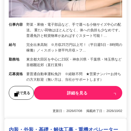
仕事内容
野菜・果物・電子部品など、手で運べる小物サイズ中心の配
送。 重たい荷物はほとんどなく、体への負担も少なめです。
普通免許と軽貨物車があればすぐスタート可能！…
給与
完全出来高制 ※月収25万円以上可！（平日週5日・8時間の
稼働）／＜スポット便平均月収＞フ…
勤務地
東京都大田区を中心に23区・神奈川県・千葉県・埼玉県など
首都圏近郊（直行直帰）
応募資格
要普通自動車運転免許 ※経験不問 ★営業ナンバーお持ち
の方大歓迎（無い方は、当社がサポートします）
詳細を見る
後で見る
更新日： 2026/07/08 掲載終了日： 2026/10/02
内装・外装・基礎・解体工事・重機オペレーター