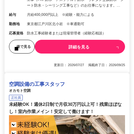
ート防水・シーリング工事など）のお仕事になります。…
給与
月給400,000円以上 ※経験・能力による
勤務地
東京都江戸川区北小岩 ※車通勤可
応募資格
防水工事経験者または現場管理者（経験応相談）
詳細を見る
後で見る
更新日： 2026/07/27 掲載終了日： 2026/09/25
空調設備の工事スタッフ
オカモト空調
正社員
未経験OK！週休2日制で月収30万円以上可！残業ほぼな
し！室内作業メイン！安定して働けます！