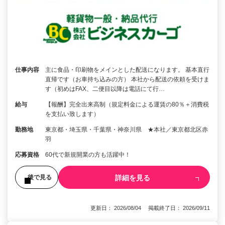
仕事内容
主に食品・印刷物をメインとした配送になります。 基本直行
直帰です（お車持ち込みの方） 本社から配送の依頼を受けま
す（初めはFAX、二便目以降は電話にて行…
給与
【報酬】完全出来高制（規定料金による運賃の80％＋消費税
を支払い致します）
勤務地
東京都・埼玉県・千葉県・神奈川県 ★本社／東京都北区赤
羽
応募資格
60代で新規開業の方も活躍中！
詳細を見る
後で見る
更新日： 2026/08/04 掲載終了日： 2026/09/11