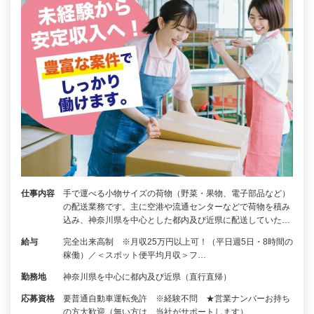
仕事内容
手で運べる小物サイズの荷物（野菜・果物、電子部品など）
の配送業務です。主に空港や流通センターなどで荷物を積み
込み、神奈川県を中心とした都内及び近県に配送していた…
給与
完全出来高制 ※月収25万円以上可！（平日週5日・8時間の
稼働）／＜スポット便平均月収＞フ…
勤務地
神奈川県を中心に都内及び近県（直行直帰）
応募資格
要普通自動車運転免許 ※経験不問 ★営業ナンバーお持ち
の方大歓迎（無い方は、当社がサポートします）