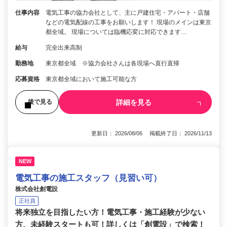
仕事内容
電気工事の協力会社として、主に戸建住宅・アパート・店舗
などの電気配線の工事をお願いします！ 現場のメインは東京
都全域。 現場については臨機応変に対応できます…
給与
完全出来高制
勤務地
東京都全域 ※協力会社さんは各現場へ直行直帰
応募資格
東京都全域において施工可能な方
詳細を見る
後で見る
更新日： 2026/08/06 掲載終了日： 2026/11/13
NEW
電気工事の施工スタッフ（見習い可）
株式会社創電設
正社員
将来独立を目指したい方！電気工事・施工経験が少ない
方、未経験スタートも可！詳しくは「創電設」で検索！