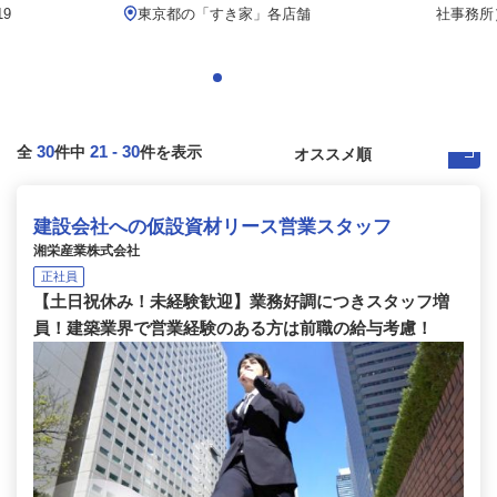
9
東京都の「すき家」各店舗
社事務所）
30
21
-
30
全
件中
件を表示
建設会社への仮設資材リース営業スタッフ
湘栄産業株式会社
正社員
【土日祝休み！未経験歓迎】業務好調につきスタッフ増
員！建築業界で営業経験のある方は前職の給与考慮！