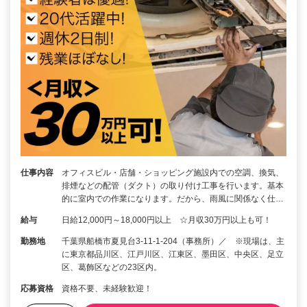
仕事内容
オフィスビル・店舗・ショッピング施設内での空調、換気、
排煙などの配管（ダクト）の取り付け工事を行います。基本
的に室内での作業になります。だから、雨風に関係なく仕…
給与
日給12,000円～18,000円以上 ☆月収30万円以上も可！
勤務地
千葉県船橋市夏見台3-11-1-204（事務所）／ ※現場は、主
に東京都品川区、江戸川区、江東区、墨田区、中央区、足立
区、葛飾区などの23区内。
応募資格
資格不要、未経験歓迎！