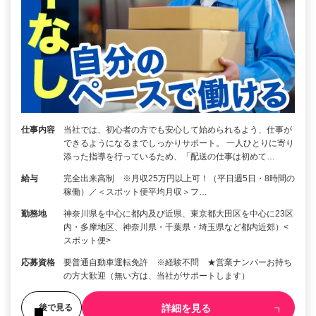
仕事内容
当社では、初心者の方でも安心して始められるよう、仕事が
できるようになるまでしっかりサポート。 一人ひとりに寄り
添った指導を行っているため、「配送の仕事は初めて…
給与
完全出来高制 ※月収25万円以上可！（平日週5日・8時間の
稼働）／＜スポット便平均月収＞フ…
勤務地
神奈川県を中心に都内及び近県、東京都大田区を中心に23区
内・多摩地区、神奈川県・千葉県・埼玉県など都内近郊）<
スポット便>
応募資格
要普通自動車運転免許 ※経験不問 ★営業ナンバーお持ち
の方大歓迎（無い方は、当社がサポートします）
詳細を見る
後で見る