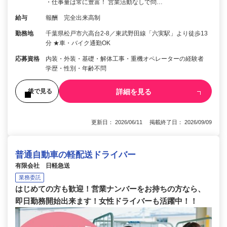
・仕事量は常に豊富！ 営業活動なしで問…
給与
報酬 完全出来高制
勤務地
千葉県松戸市六高台2-8／東武野田線「六実駅」より徒歩13
分 ★車・バイク通勤OK
応募資格
内装・外装・基礎・解体工事・重機オペレーターの経験者
学歴・性別・年齢不問
詳細を見る
後で見る
更新日： 2026/06/11 掲載終了日： 2026/09/09
普通自動車の軽配送ドライバー
有限会社 日軽急送
業務委託
はじめての方も歓迎！営業ナンバーをお持ちの方なら、
即日勤務開始出来ます！女性ドライバーも活躍中！！