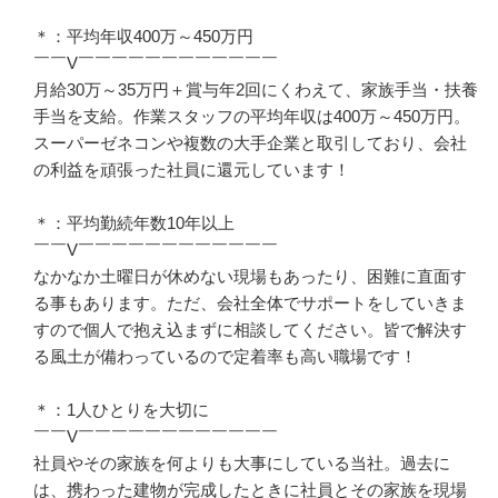
＊：平均年収400万～450万円

￣￣V￣￣￣￣￣￣￣￣￣￣￣￣

月給30万～35万円＋賞与年2回にくわえて、家族手当・扶養
手当を支給。作業スタッフの平均年収は400万～450万円。
スーパーゼネコンや複数の大手企業と取引しており、会社
の利益を頑張った社員に還元しています！

＊：平均勤続年数10年以上

￣￣V￣￣￣￣￣￣￣￣￣￣￣￣

なかなか土曜日が休めない現場もあったり、困難に直面す
る事もあります。ただ、会社全体でサポートをしていきま
すので個人で抱え込まずに相談してください。皆で解決す
る風土が備わっているので定着率も高い職場です！

＊：1人ひとりを大切に

￣￣V￣￣￣￣￣￣￣￣￣￣￣￣

社員やその家族を何よりも大事にしている当社。過去に
は、携わった建物が完成したときに社員とその家族を現場