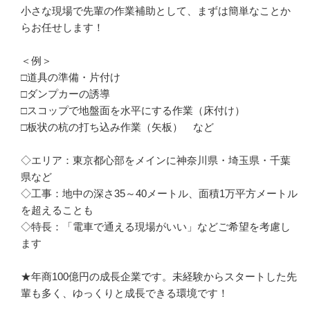
小さな現場で先輩の作業補助として、まずは簡単なことか
らお任せします！

＜例＞

□道具の準備・片付け

□ダンプカーの誘導

□スコップで地盤面を水平にする作業（床付け）

□板状の杭の打ち込み作業（矢板）　など

◇エリア：東京都心部をメインに神奈川県・埼玉県・千葉
県など

◇工事：地中の深さ35～40メートル、面積1万平方メートル
を超えることも

◇特長：「電車で通える現場がいい」などご希望を考慮し
ます

★年商100億円の成長企業です。未経験からスタートした先
輩も多く、ゆっくりと成長できる環境です！
