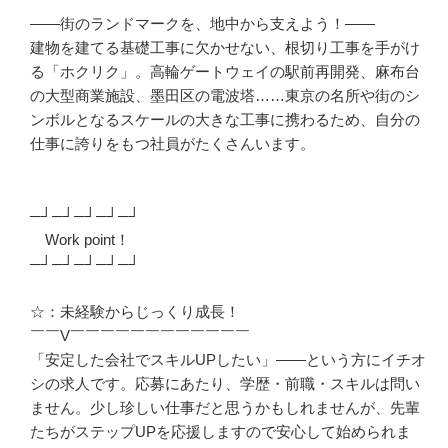
――街のランドマークを、地中から支えよう！――

建物を建てる基礎工事に欠かせない、根切り工事を手がけ
る「ホクリク」。高輪ゲートウェイの駅前再開発、麻布台
の大型商業施設、墨田区の電波塔……東京の名所や街のシ
ンボルとなるスケールの大きな工事に携わるため、自分の
仕事に誇りをもつ社員がたくさんいます。

─┘─┘─┘─┘─┘

　Work point！

─┘─┘─┘─┘─┘

☆：未経験からじっくり成長！

￣￣V￣￣￣￣￣￣￣￣￣￣￣￣

「安定した会社でスキルUPしたい」――という方にイチオ
シの求人です。応募にあたり、学歴・前職・スキルは問い
ません。少し珍しい仕事だと思うかもしれませんが、先輩
たちがステップUPを応援しますので安心して始められま