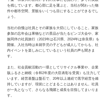
を残しています。都心部に足を運ぶと、当社が関わった物
件や都市空間、景観をいくつも目にすることができるでし
ょう。

当社の自慢は社員とその家族を大切にしていること。家族
参加の忘年会は果物などの景品が当たるビンゴ大会や、家
族同伴の社員旅行（2023年は石川県、2024年は奈良県）を
開催。入社当時は未就学児の子どもが成人してからも、社
内イベントを楽しみにしているという社員の声も聞きま
す。

また、社会貢献活動の一環としてリサイクル事業や、企業
版ふるさと納税（令和2年度の大臣表彰を受賞）も注力して
います。経営基盤は盤石で、20年以上連続で黒字経営を維
持していますが、現状にとどまることはありません。社員
が一丸となって、さらなる飛躍と成長を目指してまいりま
す。