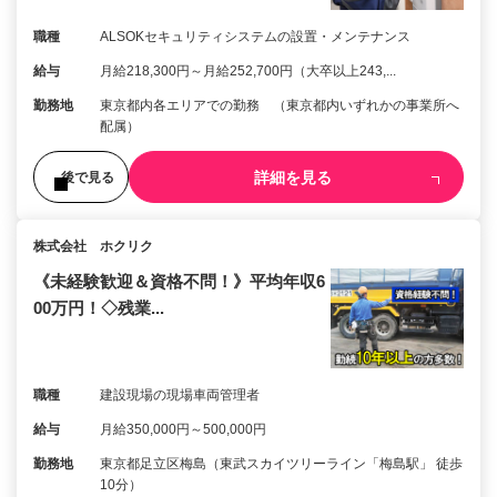
職種
ALSOKセキュリティシステムの設置・メンテナンス
給与
月給218,300円～月給252,700円（大卒以上243,...
勤務地
東京都内各エリアでの勤務 （東京都内いずれかの事業所へ
配属）
詳細を見る
後で見る
株式会社 ホクリク
《未経験歓迎＆資格不問！》平均年収6
00万円！◇残業...
職種
建設現場の現場車両管理者
給与
月給350,000円～500,000円
勤務地
東京都足立区梅島（東武スカイツリーライン「梅島駅」 徒歩
10分）