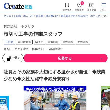
1
後で見る
閲覧履歴
会員登録
メニュー
クリエイト転職・求人TOP
＞
東京都
＞
東京都23区
＞
東京都足立区
＞
株式会社 ホクリク
＞
根切り
株式会社 ホクリク
根切り工事の作業スタッフ
正社員
未経験歓迎
駅チカ
車通勤可
男性活躍
女性活躍
更新日： 2026/06/01 掲載終了日： 2026/08/29
応募する
後で見る
社員とその家族を大切にする温かさが自慢！◆残業
少なめ◆女性活躍中◆独身寮有り