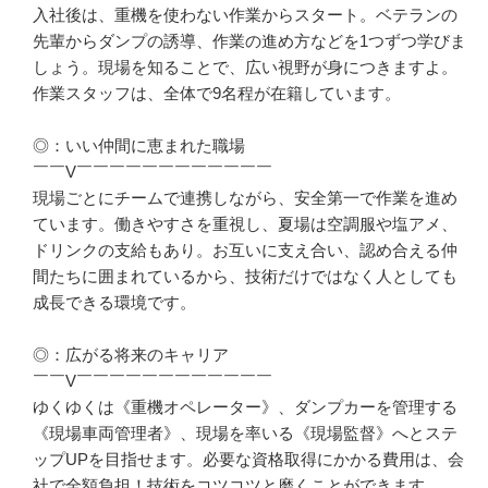
入社後は、重機を使わない作業からスタート。ベテランの
先輩からダンプの誘導、作業の進め方などを1つずつ学びま
しょう。現場を知ることで、広い視野が身につきますよ。
作業スタッフは、全体で9名程が在籍しています。

◎：いい仲間に恵まれた職場

￣￣V￣￣￣￣￣￣￣￣￣￣￣￣

現場ごとにチームで連携しながら、安全第一で作業を進め
ています。働きやすさを重視し、夏場は空調服や塩アメ、
ドリンクの支給もあり。お互いに支え合い、認め合える仲
間たちに囲まれているから、技術だけではなく人としても
成長できる環境です。

◎：広がる将来のキャリア

￣￣V￣￣￣￣￣￣￣￣￣￣￣￣

ゆくゆくは《重機オペレーター》、ダンプカーを管理する
《現場車両管理者》、現場を率いる《現場監督》へとステ
ップUPを目指せます。必要な資格取得にかかる費用は、会
社で全額負担！技術をコツコツと磨くことができます。