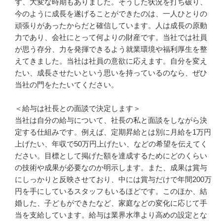
ず、大変な時期もありました。そうした状況を打ち破り、
今のように成長を遂げることができたのは、一人ひとりの
頑張りがあったからだと確信しています。人は成長の原動
力であり、会社にとって何よりの財産です。当社では社員
が思う存分、力を発揮できるよう就業環境や福利厚生を整
えてきました。当社は社員の意欲に応えます。自分を変え
たい、成長させたいという思いを持っているのなら、ぜひ
当社の門をたたいてください。

＜給与は社長との面談で決定します＞

当社は自分の給与について、社長の私と面談をしながら決
定する仕組みです。例えば、定期昇給とは別に月給を1万円
上げたい、年収で50万円上げたい、などの希望を伝えてく
ださい。目標として掲げた額を達成するためにどのくらい
の技術や成果が必要なのか明示します。また、成果は賞与
にしっかりと反映させており、中には賞与だけで年間200万
円を手にしているスタッフもいるほどです。このほか、結
婚した、子どもができたなど、家庭などの変化に応じて手
当を支給しています。給与は業界水準より高めの設定とな