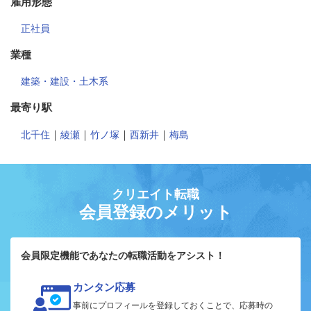
雇用形態
正社員
業種
建築・建設・土木系
最寄り駅
｜
｜
｜
｜
北千住
綾瀬
竹ノ塚
西新井
梅島
クリエイト転職
会員登録のメリット
会員限定機能であなたの転職活動をアシスト！
カンタン応募
事前にプロフィールを登録しておくことで、応募時の